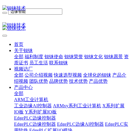
首页
关于钡铼
全部
福利制度
钡铼使命
钡铼荣誉
钡铼文化
钡铼愿景
资
质证书
员工生活
联系钡铼
视频访厂
全部
公司介绍视频
快速选型视频
全球化的钡铼
产品介
绍视频
团队优势
品牌优势
技术优势
产品优势
产品中心
全部
ARM工业计算机
工业边缘AI控制器
ARMxy系列工业计算机
X系列扩展
IO板
Y系列扩展IO板
EdgePLC边缘控制器
EdgePLC边缘控制器
EdgePLC边缘AI控制器
EdgePLC实
用软件
EdgePLC扩展I/O模块