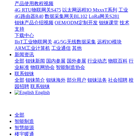
产品使用教程视频
4G RTU物联网关S475
以太网远程IO MxxxT系列
工业
4G路由器R40
数据采集网关BL102
LoRa网关S281
钡铼产品介绍视频
OEM/ODM定制开发
钡铼课堂
技术
支持
下载中心
IIoT工业物联网关
4G/5G无线数据采集
远程IO模块
ARM工业计算机
工业通信
其他
新闻资讯
全部
钡铼新闻
国内参展
国外参展
行业动态
物联百科
行
业标准
物联网协会
智能制造协会
联系钡铼
全部
钡铼简介
钡铼海外
部分用户
钡铼法务
社会招聘
校
园招聘
联系钡铼
English
全部
智能制造
智慧能源
楼宇暖通