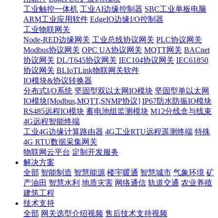
工业触控一体机
工业AI边缘控制器
SBC工业单板电脑
ARM工业应用软件
EdgeIO边缘I/O控制器
工业物联网关
Node-RED边缘网关
工业总线协议网关
PLC协议网关
Modbus协议网关
OPC UA协议网关
MQTT网关
BACnet
协议网关
DL/T645协议网关
IEC104协议网关
IEC61850
协议网关
BLIoTLink物联网关软件
IO模块&协议转换器
分布式I/O系统
坚固型双以太网IO模块
坚固型单以太网
IO模块[Modbus,MQTT,SNMP协议]
IP67防水防振IO模块
RS485远程IO模块
蓄电池组监测模块
M12分线盒与线束
4G远程智能终端
工业4G边缘计算路由器
4G工业RTU远程遥测终端
特殊
4G RTU数据采集网关
物联网云平台
定制开发服务
解决方案
全部
智能制造
智慧能源
楼宇暖通
智慧城市
气象环境
矿
产油田
智慧水利
地质灾害
网络通信
轨道交通
农业养殖
建筑工程
技术支持
全部
网关选型介绍视频
售后技术支持视频