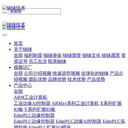
首页
关于钡铼
全部
福利制度
钡铼使命
钡铼荣誉
钡铼文化
钡铼愿景
资
质证书
员工生活
联系钡铼
视频访厂
全部
公司介绍视频
快速选型视频
全球化的钡铼
产品介
绍视频
团队优势
品牌优势
技术优势
产品优势
产品中心
全部
ARM工业计算机
工业边缘AI控制器
ARMxy系列工业计算机
X系列扩展
IO板
Y系列扩展IO板
EdgePLC边缘控制器
EdgePLC边缘控制器
EdgePLC边缘AI控制器
EdgePLC实
用软件
EdgePLC扩展I/O模块