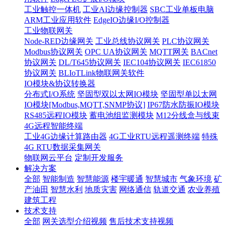
工业触控一体机
工业AI边缘控制器
SBC工业单板电脑
ARM工业应用软件
EdgeIO边缘I/O控制器
工业物联网关
Node-RED边缘网关
工业总线协议网关
PLC协议网关
Modbus协议网关
OPC UA协议网关
MQTT网关
BACnet
协议网关
DL/T645协议网关
IEC104协议网关
IEC61850
协议网关
BLIoTLink物联网关软件
IO模块&协议转换器
分布式I/O系统
坚固型双以太网IO模块
坚固型单以太网
IO模块[Modbus,MQTT,SNMP协议]
IP67防水防振IO模块
RS485远程IO模块
蓄电池组监测模块
M12分线盒与线束
4G远程智能终端
工业4G边缘计算路由器
4G工业RTU远程遥测终端
特殊
4G RTU数据采集网关
物联网云平台
定制开发服务
解决方案
全部
智能制造
智慧能源
楼宇暖通
智慧城市
气象环境
矿
产油田
智慧水利
地质灾害
网络通信
轨道交通
农业养殖
建筑工程
技术支持
全部
网关选型介绍视频
售后技术支持视频