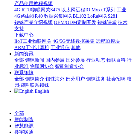
产品使用教程视频
4G RTU物联网关S475
以太网远程IO MxxxT系列
工业
4G路由器R40
数据采集网关BL102
LoRa网关S281
钡铼产品介绍视频
OEM/ODM定制开发
钡铼课堂
技术
支持
下载中心
IIoT工业物联网关
4G/5G无线数据采集
远程IO模块
ARM工业计算机
工业通信
其他
新闻资讯
全部
钡铼新闻
国内参展
国外参展
行业动态
物联百科
行
业标准
物联网协会
智能制造协会
联系钡铼
全部
钡铼简介
钡铼海外
部分用户
钡铼法务
社会招聘
校
园招聘
联系钡铼
English
全部
智能制造
智慧能源
楼宇暖通