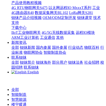
产品使用教程视频
4G RTU物联网关S475
以太网远程IO MxxxT系列
工业
4G路由器R40
数据采集网关BL102
LoRa网关S281
钡铼产品介绍视频
OEM/ODM定制开发
钡铼课堂
技术
支持
下载中心
IIoT工业物联网关
4G/5G无线数据采集
远程IO模块
ARM工业计算机
工业通信
其他
新闻资讯
全部
钡铼新闻
国内参展
国外参展
行业动态
物联百科
行
业标准
物联网协会
智能制造协会
联系钡铼
全部
钡铼简介
钡铼海外
部分用户
钡铼法务
社会招聘
校
园招聘
联系钡铼
English
全部
智能制造
智慧能源
楼宇暖通