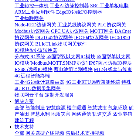
工业触控一体机
工业AI边缘控制器
SBC工业单板电脑
ARM工业应用软件
EdgeIO边缘I/O控制器
工业物联网关
Node-RED边缘网关
工业总线协议网关
PLC协议网关
Modbus协议网关
OPC UA协议网关
MQTT网关
BACnet
协议网关
DL/T645协议网关
IEC104协议网关
IEC61850
协议网关
BLIoTLink物联网关软件
IO模块&协议转换器
分布式I/O系统
坚固型双以太网IO模块
坚固型单以太网
IO模块[Modbus,MQTT,SNMP协议]
IP67防水防振IO模块
RS485远程IO模块
蓄电池组监测模块
M12分线盒与线束
4G远程智能终端
工业4G边缘计算路由器
4G工业RTU远程遥测终端
特殊
4G RTU数据采集网关
物联网云平台
定制开发服务
解决方案
全部
智能制造
智慧能源
楼宇暖通
智慧城市
气象环境
矿
产油田
智慧水利
地质灾害
网络通信
轨道交通
农业养殖
建筑工程
技术支持
全部
网关选型介绍视频
售后技术支持视频