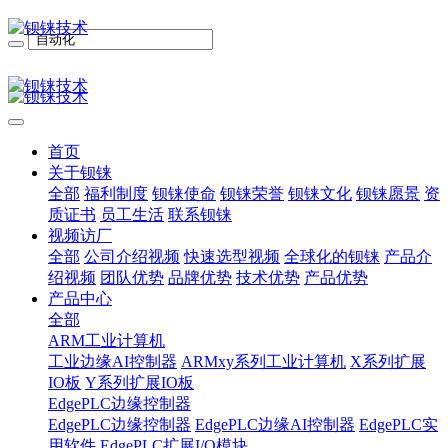
首页
关于钡铼
全部
福利制度
钡铼使命
钡铼荣誉
钡铼文化
钡铼愿景
资
质证书
员工生活
联系钡铼
视频访厂
全部
公司介绍视频
快速选型视频
全球化的钡铼
产品介
绍视频
团队优势
品牌优势
技术优势
产品优势
产品中心
全部
ARM工业计算机
工业边缘AI控制器
ARMxy系列工业计算机
X系列扩展
IO板
Y系列扩展IO板
EdgePLC边缘控制器
EdgePLC边缘控制器
EdgePLC边缘AI控制器
EdgePLC实
用软件
EdgePLC扩展I/O模块