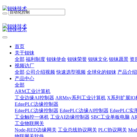
首页
关于钡铼
全部
福利制度
钡铼使命
钡铼荣誉
钡铼文化
钡铼愿景
资
视频访厂
全部
公司介绍视频
快速选型视频
全球化的钡铼
产品介绍
产品中心
全部
ARM工业计算机
工业边缘AI控制器
ARMxy系列工业计算机
X系列扩展IO
EdgePLC边缘控制器
EdgePLC边缘控制器
EdgePLC边缘AI控制器
EdgePLC
工业触控一体机
工业AI边缘控制器
SBC工业单板电脑
A
工业物联网关
Node-RED边缘网关
工业总线协议网关
PLC协议网关
Mo
物联网关软件