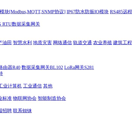
[Modbus,MQTT,SNMP协议]
IP67防水防振IO模块
RS485远
G RTU数据采集网关
产油田
智慧水利
地质灾害
网络通信
轨道交通
农业养殖
建筑工程
路由器R40
数据采集网关BL102
LoRa网关S281
持
M工业计算机
工业通信
其他
业标准
物联网协会
智能制造协会
园招聘
联系钡铼