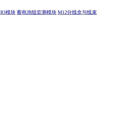
程IO模块
蓄电池组监测模块
M12分线盒与线束