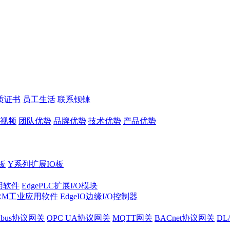
质证书
员工生活
联系钡铼
视频
团队优势
品牌优势
技术优势
产品优势
板
Y系列扩展IO板
实用软件
EdgePLC扩展I/O模块
RM工业应用软件
EdgeIO边缘I/O控制器
dbus协议网关
OPC UA协议网关
MQTT网关
BACnet协议网关
DL