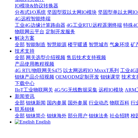
IO模块&协议转换器
分布式I/O系统
坚固型双以太网IO模块
坚固型单以太网IO模块
4G远程智能终端
工业4G边缘计算路由器
4G工业RTU远程遥测终端
特殊4
物联网云平台
定制开发服务
解决方案
全部
智能制造
智慧能源
楼宇暖通
智慧城市
气象环境
矿
技术支持
全部
网关选型介绍视频
售后技术支持视频
产品使用教程视频
4G RTU物联网关S475
以太网远程IO MxxxT系列
工业4G
钡铼产品介绍视频
OEM/ODM定制开发
钡铼课堂
技术支
下载中心
IIoT工业物联网关
4G/5G无线数据采集
远程IO模块
AR
新闻资讯
全部
钡铼新闻
国内参展
国外参展
行业动态
物联百科
行
联系钡铼
全部
钡铼简介
钡铼海外
部分用户
钡铼法务
社会招聘
校
English