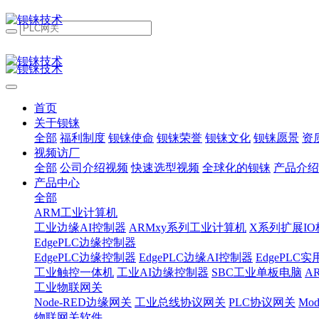
首页
关于钡铼
全部
福利制度
钡铼使命
钡铼荣誉
钡铼文化
钡铼愿景
资
视频访厂
全部
公司介绍视频
快速选型视频
全球化的钡铼
产品介绍
产品中心
全部
ARM工业计算机
工业边缘AI控制器
ARMxy系列工业计算机
X系列扩展IO
EdgePLC边缘控制器
EdgePLC边缘控制器
EdgePLC边缘AI控制器
EdgePLC
工业触控一体机
工业AI边缘控制器
SBC工业单板电脑
A
工业物联网关
Node-RED边缘网关
工业总线协议网关
PLC协议网关
Mo
物联网关软件