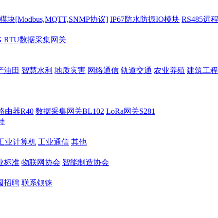
[Modbus,MQTT,SNMP协议]
IP67防水防振IO模块
RS485远
G RTU数据采集网关
产油田
智慧水利
地质灾害
网络通信
轨道交通
农业养殖
建筑工程
路由器R40
数据采集网关BL102
LoRa网关S281
持
M工业计算机
工业通信
其他
业标准
物联网协会
智能制造协会
园招聘
联系钡铼