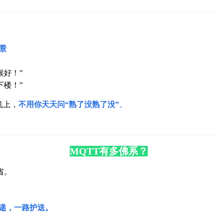
景
候好！”
下楼！”
机上，
不用你天天问“熟了没熟了没”
。
MQTT有多佛系？
省。
递，一路护送。