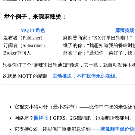
举个例子，来碗麻辣烫：
MQTT角色
麻辣烫场
发布者（Publisher）
麻辣烫商家：“XX订单出锅啦！”
订阅者（Subscriber）
饿了的你：“我想知道我的餐啥时
Broker中间人
外卖平台：“通知你，菜好了，快
只要你订了个“麻辣烫出锅通知”频道，它一熟，就自动发你手
这就是 MQTT 的精髓：
主动推送，不打扰但永远在线。
它报文小得可怜（最小2字节）——比你中午吃的米饭还
网络差？
照样飞
！GPRS、2G都能跑，边境哨所都能用。
它支持QoS，还能保证重要消息送到
——
就像顺丰保价快