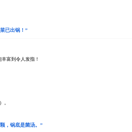
菜已出锅！”
能丰富到令人发指！
）。
颗，锅底是菌汤。”