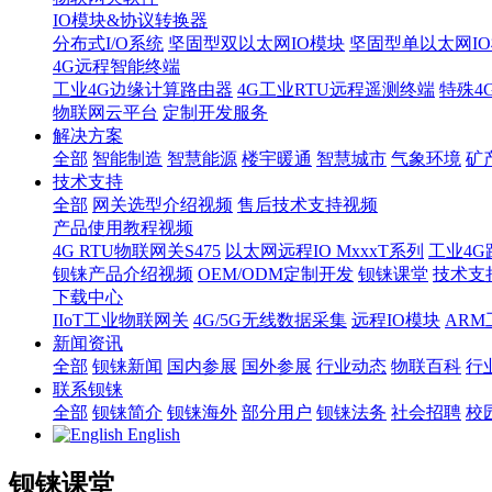
IO模块&协议转换器
分布式I/O系统
坚固型双以太网IO模块
坚固型单以太网IO模块
4G远程智能终端
工业4G边缘计算路由器
4G工业RTU远程遥测终端
特殊4
物联网云平台
定制开发服务
解决方案
全部
智能制造
智慧能源
楼宇暖通
智慧城市
气象环境
矿
技术支持
全部
网关选型介绍视频
售后技术支持视频
产品使用教程视频
4G RTU物联网关S475
以太网远程IO MxxxT系列
工业4G
钡铼产品介绍视频
OEM/ODM定制开发
钡铼课堂
技术支
下载中心
IIoT工业物联网关
4G/5G无线数据采集
远程IO模块
AR
新闻资讯
全部
钡铼新闻
国内参展
国外参展
行业动态
物联百科
行
联系钡铼
全部
钡铼简介
钡铼海外
部分用户
钡铼法务
社会招聘
校
English
钡铼课堂