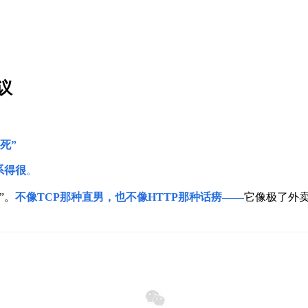
议
死”
系得很
。
”。
不像TCP那种直男，也不像HTTP那种话痨——
它像极了外