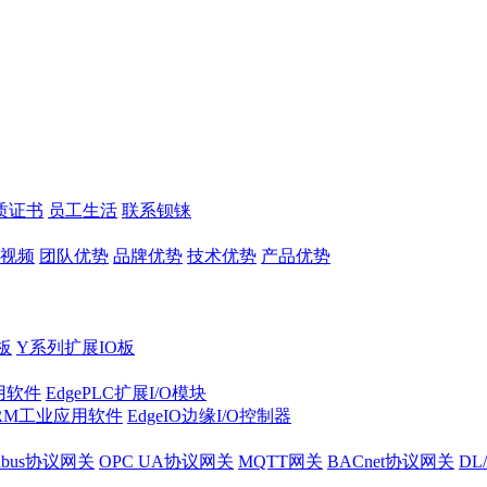
质证书
员工生活
联系钡铼
视频
团队优势
品牌优势
技术优势
产品优势
板
Y系列扩展IO板
实用软件
EdgePLC扩展I/O模块
RM工业应用软件
EdgeIO边缘I/O控制器
dbus协议网关
OPC UA协议网关
MQTT网关
BACnet协议网关
DL