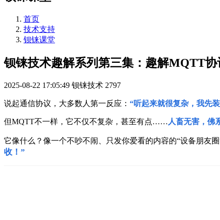
首页
技术支持
钡铼课堂
钡铼技术趣解系列第三集：趣解MQTT协
2025-08-22 17:05:49
钡铼技术
2797
说起通信协议，大多数人第一反应：
“听起来就很复杂，我先装
但MQTT不一样，
它不仅不复杂，甚至有点……
人畜无害，佛
它像什么？
像一个不吵不闹、只发你爱看的内容的“设备朋友圈
收！”