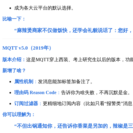
成为各大云平台的默认选择。
比喻一下：
“麻辣烫商家不仅做饭快，还学会礼貌说话了：您好，
MQTT v5.0（2019年）
版本介绍：
这是MQTT穿上西装、考上研究生以后的版本，功
新增了啥？
属性机制
：
发消息能加标签加备注了。
理由码 Reason Code
：
告诉你为啥失败，不再沉默是金。
订阅过滤器
：
更精细地订阅内容（比如只看“报警类”消息
你可以理解为：
“不但出锅通知你，还告诉你香菜是另加的，辣椒是三