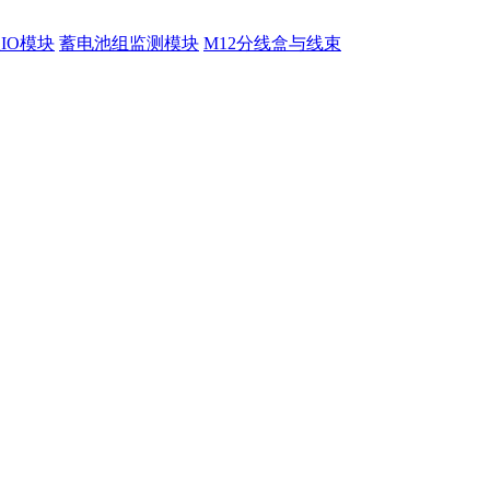
程IO模块
蓄电池组监测模块
M12分线盒与线束