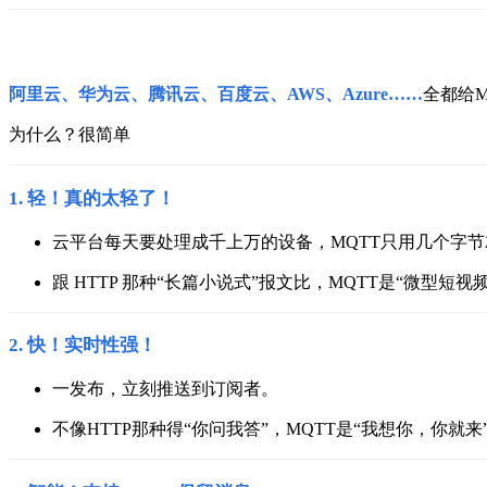
阿里云、华为云、腾讯云、百度云、AWS、Azure……
全都给M
为什么？很简单
1.
轻！真的太轻了！
云平台每天要处理成千上万的设备，MQTT只用几个字
跟 HTTP 那种“长篇小说式”报文比，MQTT是“微型短视
2.
快！实时性强！
一发布，立刻推送到订阅者。
不像HTTP那种得“你问我答”，MQTT是“我想你，你就来