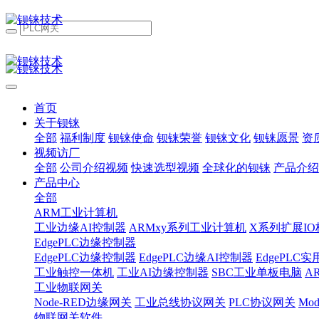
首页
关于钡铼
全部
福利制度
钡铼使命
钡铼荣誉
钡铼文化
钡铼愿景
资
视频访厂
全部
公司介绍视频
快速选型视频
全球化的钡铼
产品介绍
产品中心
全部
ARM工业计算机
工业边缘AI控制器
ARMxy系列工业计算机
X系列扩展IO
EdgePLC边缘控制器
EdgePLC边缘控制器
EdgePLC边缘AI控制器
EdgePLC
工业触控一体机
工业AI边缘控制器
SBC工业单板电脑
A
工业物联网关
Node-RED边缘网关
工业总线协议网关
PLC协议网关
Mo
物联网关软件