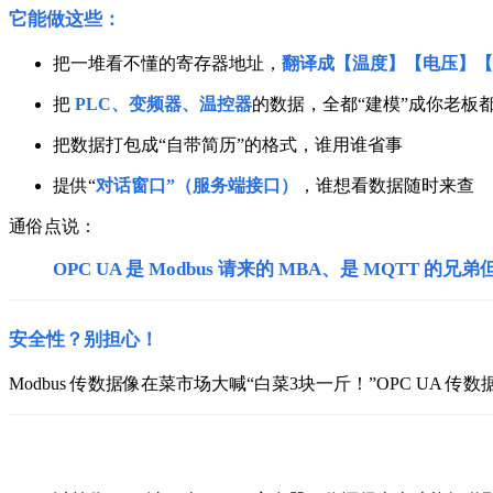
它能做这些：
把一堆看不懂的寄存器地址，
翻译成【温度】【电压】【
把
PLC、变频器、温控器
的数据，全都“建模”成你老板
把数据打包成“自带简历”的格式，谁用谁省事
提供“
对话窗口”（服务端接口）
，谁想看数据随时来查
通俗点说：
OPC UA 是 Modbus 请来的 MBA、是 MQTT 的兄
安全性？别担心！
Modbus 传数据像在菜市场大喊“白菜3块一斤！”
OPC UA 传数