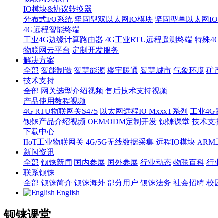
IO模块&协议转换器
分布式I/O系统
坚固型双以太网IO模块
坚固型单以太网IO模块
4G远程智能终端
工业4G边缘计算路由器
4G工业RTU远程遥测终端
特殊4
物联网云平台
定制开发服务
解决方案
全部
智能制造
智慧能源
楼宇暖通
智慧城市
气象环境
矿
技术支持
全部
网关选型介绍视频
售后技术支持视频
产品使用教程视频
4G RTU物联网关S475
以太网远程IO MxxxT系列
工业4G
钡铼产品介绍视频
OEM/ODM定制开发
钡铼课堂
技术支
下载中心
IIoT工业物联网关
4G/5G无线数据采集
远程IO模块
AR
新闻资讯
全部
钡铼新闻
国内参展
国外参展
行业动态
物联百科
行
联系钡铼
全部
钡铼简介
钡铼海外
部分用户
钡铼法务
社会招聘
校
English
钡铼课堂