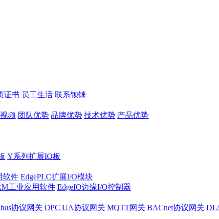
质证书
员工生活
联系钡铼
视频
团队优势
品牌优势
技术优势
产品优势
板
Y系列扩展IO板
实用软件
EdgePLC扩展I/O模块
RM工业应用软件
EdgeIO边缘I/O控制器
dbus协议网关
OPC UA协议网关
MQTT网关
BACnet协议网关
DL