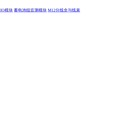
程IO模块
蓄电池组监测模块
M12分线盒与线束