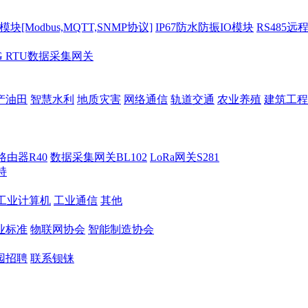
[Modbus,MQTT,SNMP协议]
IP67防水防振IO模块
RS485远
G RTU数据采集网关
产油田
智慧水利
地质灾害
网络通信
轨道交通
农业养殖
建筑工程
路由器R40
数据采集网关BL102
LoRa网关S281
持
M工业计算机
工业通信
其他
业标准
物联网协会
智能制造协会
园招聘
联系钡铼