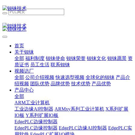
首页
关于钡铼
全部
福利制度
钡铼使命
钡铼荣誉
钡铼文化
钡铼愿景
资
质证书
员工生活
联系钡铼
视频访厂
全部
公司介绍视频
快速选型视频
全球化的钡铼
产品介
绍视频
团队优势
品牌优势
技术优势
产品优势
产品中心
全部
ARM工业计算机
工业边缘AI控制器
ARMxy系列工业计算机
X系列扩展
IO板
Y系列扩展IO板
EdgePLC边缘控制器
EdgePLC边缘控制器
EdgePLC边缘AI控制器
EdgePLC实
用软件
EdgePLC扩展I/O模块