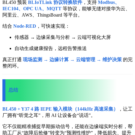
BL450 预装
BLIoTLink 协议转换软件
，支持
Modbus、
IEC104、OPC UA、MQTT
等协议，能够无缝对接华为云、
阿里云、AWS、ThingsBoard 等平台。
结合
Node-RED
，可快速实现：
传感器 → 边缘采集与分析 → 云端可视化大屏
自动生成健康报告，远程告警推送
真正打通
现场监测 → 边缘计算 → 云端管理 → 维护决策
的完
整闭环。
总结
BL450 + Y37 4 路 IEPE 输入模块（144kHz 高速采集）
，让工
厂拥有“听觉之耳”，用 AI 让设备会“说话”。
它不仅能精准捕捉早期振动信号，还能在边缘端实时分析，帮
助工厂从“故障后抢修”转变为“预测性维护”，降低损失、提升