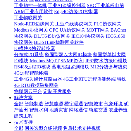
工业触控一体机
工业AI边缘控制器
SBC工业单板电脑
ARM工业应用软件
EdgeIO边缘I/O控制器
工业物联网关
Node-RED边缘网关
工业总线协议网关
PLC协议网关
Modbus协议网关
OPC UA协议网关
MQTT网关
BACnet
协议网关
DL/T645协议网关
IEC104协议网关
IEC61850
协议网关
BLIoTLink物联网关软件
IO模块&协议转换器
分布式I/O系统
坚固型双以太网IO模块
坚固型单以太网
IO模块[Modbus,MQTT,SNMP协议]
IP67防水防振IO模块
RS485远程IO模块
蓄电池组监测模块
M12分线盒与线束
4G远程智能终端
工业4G边缘计算路由器
4G工业RTU远程遥测终端
特殊
4G RTU数据采集网关
物联网云平台
定制开发服务
解决方案
全部
智能制造
智慧能源
楼宇暖通
智慧城市
气象环境
矿
产油田
智慧水利
地质灾害
网络通信
轨道交通
农业养殖
建筑工程
技术支持
全部
网关选型介绍视频
售后技术支持视频