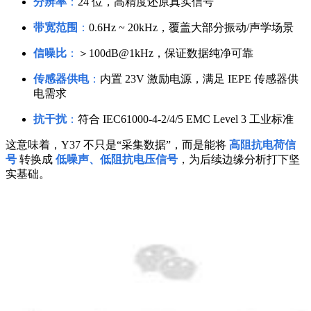
分辨率
：
24 位，高精度还原真实信号
带宽范围
：
0.6Hz ~ 20kHz，覆盖大部分振动/声学场景
信噪比
：
＞100dB@1kHz，保证数据纯净可靠
传感器供电
：
内置 23V 激励电源，满足 IEPE 传感器供
电需求
抗干扰
：
符合 IEC61000-4-2/4/5 EMC Level 3 工业标准
这意味着，Y37 不只是“采集数据”，而是能将
高阻抗电荷信
号
转换成
低噪声、低阻抗电压信号
，为后续边缘分析打下坚
实基础。