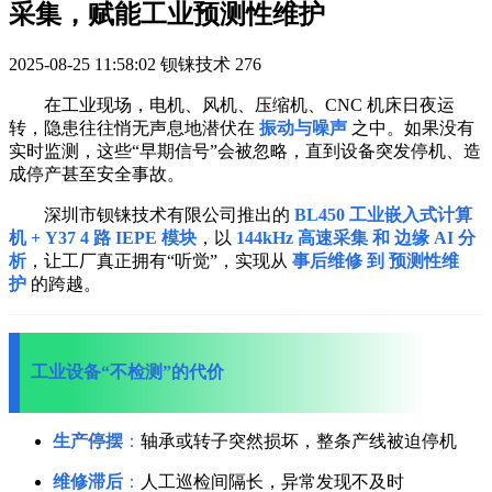
采集，赋能工业预测性维护
2025-08-25 11:58:02
钡铼技术
276
在工业现场，电机、风机、压缩机、CNC 机床日夜运
转，隐患往往悄无声息地潜伏在
振动与噪声
之中。如果没有
实时监测，这些“早期信号”会被忽略，直到设备突发停机、造
成停产甚至安全事故。
深圳市钡铼技术有限公司推出的
BL450 工业嵌入式计算
机 + Y37 4 路 IEPE 模块
，以
144kHz 高
速采集
和
边缘
AI 分
析
，让工厂真正拥有“听觉”，实现从
事后维修
到
预测性维
护
的跨越。
工业设备“不检测”的代价
生产停摆
：
轴承或转子突然损坏，整条产线被迫停机
维修滞后
：
人工巡检间隔长，异常发现不及时