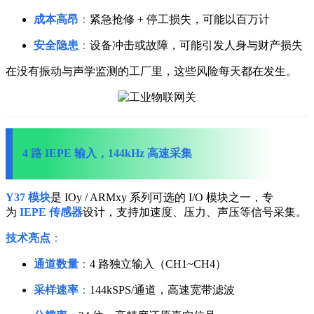
成本高昂
：
紧急抢修 + 停工损失，可能以百万计
安全隐患
：
设备冲击或故障，可能引发人身与财产损失
在没有振动与声学监测的工厂里，这些风险每天都在发生。
4 路 IEPE 输入，144kHz 高速采集
Y37 模块
是 IOy / ARMxy 系列可选的 I/O 模块之一，专
为
IEPE 传感器
设计，支持加速度、压力、声压等信号采集。
技术亮点
：
通道数量
：
4 路独立输入（CH1~CH4）
采样速率
：
144kSPS/通道，高速宽带滤波