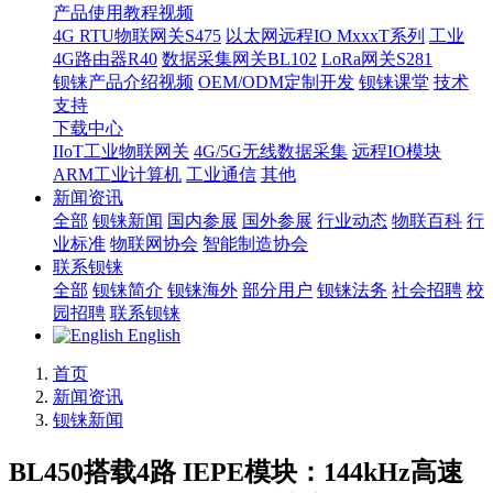
产品使用教程视频
4G RTU物联网关S475
以太网远程IO MxxxT系列
工业
4G路由器R40
数据采集网关BL102
LoRa网关S281
钡铼产品介绍视频
OEM/ODM定制开发
钡铼课堂
技术
支持
下载中心
IIoT工业物联网关
4G/5G无线数据采集
远程IO模块
ARM工业计算机
工业通信
其他
新闻资讯
全部
钡铼新闻
国内参展
国外参展
行业动态
物联百科
行
业标准
物联网协会
智能制造协会
联系钡铼
全部
钡铼简介
钡铼海外
部分用户
钡铼法务
社会招聘
校
园招聘
联系钡铼
English
首页
新闻资讯
钡铼新闻
BL450搭载4路 IEPE模块：144kHz高速