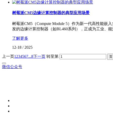
树莓派CM5边缘计算控制器的典型应用场景
树莓派CM5（Compute Module 5）作为新一代高性能
发的边缘计算控制器（如BL460系列），正成为工业
了解更多
12-18
/
2025
上一页
1
2
3
4
5
6
7
...8
下一页
转至第
微信公众号