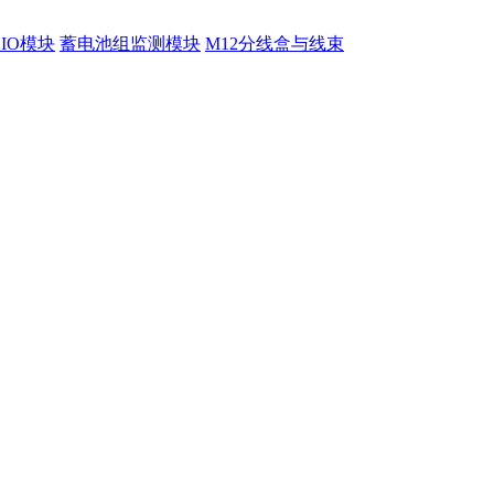
程IO模块
蓄电池组监测模块
M12分线盒与线束