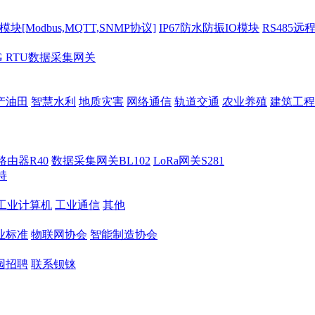
[Modbus,MQTT,SNMP协议]
IP67防水防振IO模块
RS485远
G RTU数据采集网关
产油田
智慧水利
地质灾害
网络通信
轨道交通
农业养殖
建筑工程
路由器R40
数据采集网关BL102
LoRa网关S281
持
M工业计算机
工业通信
其他
业标准
物联网协会
智能制造协会
园招聘
联系钡铼