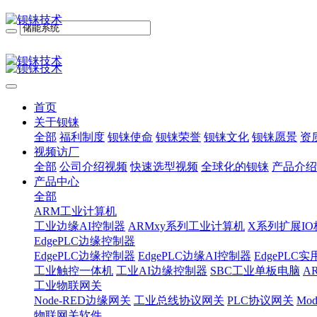
首页
关于钡铼
全部
福利制度
钡铼使命
钡铼荣誉
钡铼文化
钡铼愿景
资
视频访厂
全部
公司介绍视频
快速选型视频
全球化的钡铼
产品介绍
产品中心
全部
ARM工业计算机
工业边缘AI控制器
ARMxy系列工业计算机
X系列扩展IO
EdgePLC边缘控制器
EdgePLC边缘控制器
EdgePLC边缘AI控制器
EdgePLC
工业触控一体机
工业AI边缘控制器
SBC工业单板电脑
A
工业物联网关
Node-RED边缘网关
工业总线协议网关
PLC协议网关
Mo
物联网关软件