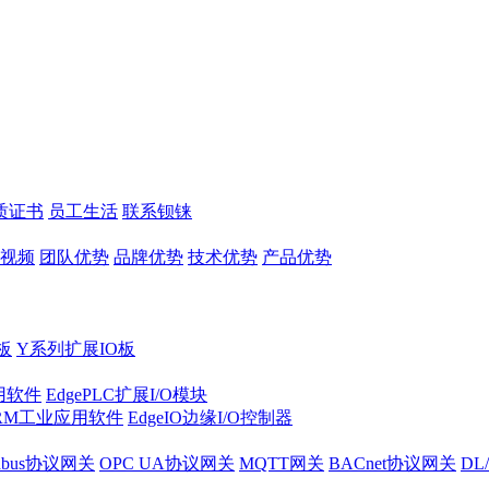
质证书
员工生活
联系钡铼
视频
团队优势
品牌优势
技术优势
产品优势
板
Y系列扩展IO板
实用软件
EdgePLC扩展I/O模块
RM工业应用软件
EdgeIO边缘I/O控制器
dbus协议网关
OPC UA协议网关
MQTT网关
BACnet协议网关
DL