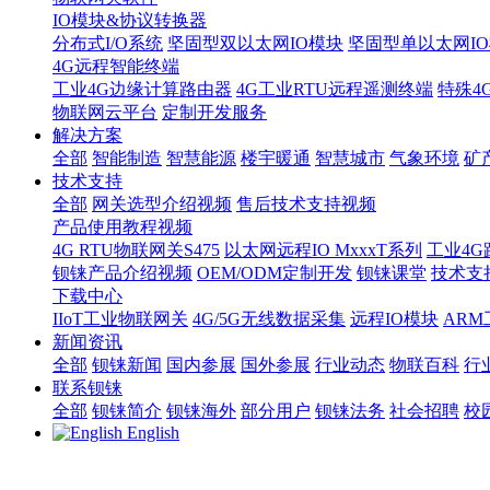
IO模块&协议转换器
分布式I/O系统
坚固型双以太网IO模块
坚固型单以太网IO模块
4G远程智能终端
工业4G边缘计算路由器
4G工业RTU远程遥测终端
特殊4
物联网云平台
定制开发服务
解决方案
全部
智能制造
智慧能源
楼宇暖通
智慧城市
气象环境
矿
技术支持
全部
网关选型介绍视频
售后技术支持视频
产品使用教程视频
4G RTU物联网关S475
以太网远程IO MxxxT系列
工业4G
钡铼产品介绍视频
OEM/ODM定制开发
钡铼课堂
技术支
下载中心
IIoT工业物联网关
4G/5G无线数据采集
远程IO模块
AR
新闻资讯
全部
钡铼新闻
国内参展
国外参展
行业动态
物联百科
行
联系钡铼
全部
钡铼简介
钡铼海外
部分用户
钡铼法务
社会招聘
校
English