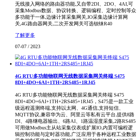
无线接入网络的路由器功能,又自带2DI、2DO、4AI,可
采集Modbus数据、协议转换、逻辑编程、定时控制等众
多功能于一体,边缘计算采集网关,IO采集边缘计算网
关,4G路由器网关,二次开发网关可选钡铼R40
了解更多
07-07
/
2023
4G RTU多功能物联网无线数据采集网关终端 S475
8DI+4DO+6AI+1TH+2RS485+1RJ45
4G RTU多功能物联网无线数据采集网关终端 S475
8DI+4DO+6AI+1TH+2RS485+1RJ45，S475是一款工业
级远程遥测终端,支持以太网、4G通信,支持短信、
MQTT协议,兼容华为云、阿里云等私有云平台,提供8路
DI、4路继电器输出、6路AI、1路温湿度采集,2路RS485
可用做Modbus主从站采集仪表或扩展IO,内置可编程逻
辑控制功能与定时器功能,广泛应用于各种远程工业数据