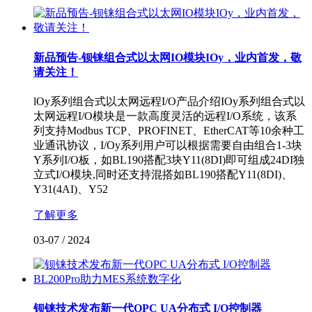
新品预告-钡铼组合式以太网IO模块IOy，业内首发，敬
请关注！
lOy系列组合式以太网远程I/O产品介绍IOy系列组合式以
太网远程I/O模块是一款高度灵活的远程I/O系统，该系
列支持Modbus TCP、PROFINET、EtherCAT等10余种工
业通讯协议，I/Oy系列用户可以根据需要自由组合1-3块
Y系列I/O板，如BL190搭配3块Y11(8DI)即可组成24DI独
立式I/O模块,同时还支持混搭如BL190搭配Y11(8DI)、
Y31(4AI)、Y52
了解更多
03-07
/
2024
钡铼技术发布新一代OPC UA分布式 I/O控制器