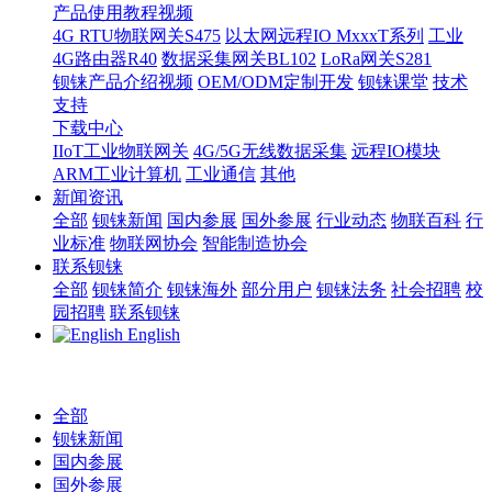
产品使用教程视频
4G RTU物联网关S475
以太网远程IO MxxxT系列
工业
4G路由器R40
数据采集网关BL102
LoRa网关S281
钡铼产品介绍视频
OEM/ODM定制开发
钡铼课堂
技术
支持
下载中心
IIoT工业物联网关
4G/5G无线数据采集
远程IO模块
ARM工业计算机
工业通信
其他
新闻资讯
全部
钡铼新闻
国内参展
国外参展
行业动态
物联百科
行
业标准
物联网协会
智能制造协会
联系钡铼
全部
钡铼简介
钡铼海外
部分用户
钡铼法务
社会招聘
校
园招聘
联系钡铼
English
全部
钡铼新闻
国内参展
国外参展