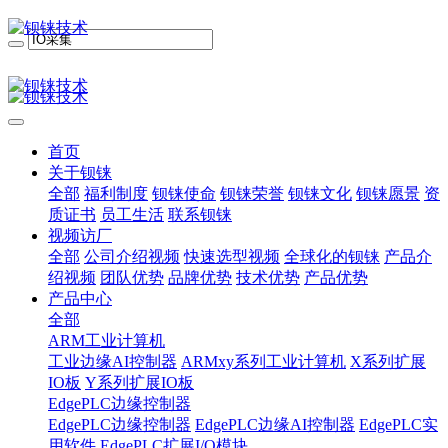
首页
关于钡铼
全部
福利制度
钡铼使命
钡铼荣誉
钡铼文化
钡铼愿景
资
质证书
员工生活
联系钡铼
视频访厂
全部
公司介绍视频
快速选型视频
全球化的钡铼
产品介
绍视频
团队优势
品牌优势
技术优势
产品优势
产品中心
全部
ARM工业计算机
工业边缘AI控制器
ARMxy系列工业计算机
X系列扩展
IO板
Y系列扩展IO板
EdgePLC边缘控制器
EdgePLC边缘控制器
EdgePLC边缘AI控制器
EdgePLC实
用软件
EdgePLC扩展I/O模块