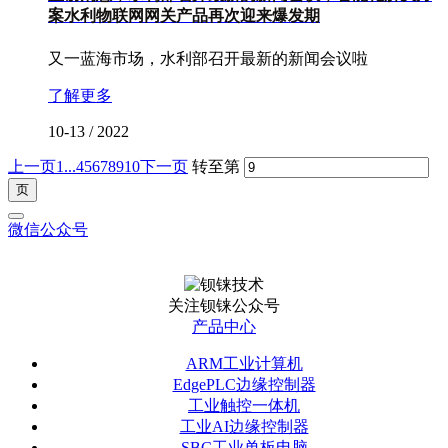
案水利物联网网关产品再次迎来爆发期
又一蓝海市场，水利部召开最新的新闻会议啦
了解更多
10-13
/
2022
上一页
1...
4
5
6
7
8
9
10
下一页
转至第
微信公众号
关注钡铼公众号
产品中心
ARM工业计算机
EdgePLC边缘控制器
工业触控一体机
工业AI边缘控制器
SBC工业单板电脑