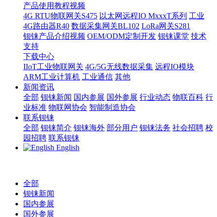
产品使用教程视频
4G RTU物联网关S475
以太网远程IO MxxxT系列
工业
4G路由器R40
数据采集网关BL102
LoRa网关S281
钡铼产品介绍视频
OEM/ODM定制开发
钡铼课堂
技术
支持
下载中心
IIoT工业物联网关
4G/5G无线数据采集
远程IO模块
ARM工业计算机
工业通信
其他
新闻资讯
全部
钡铼新闻
国内参展
国外参展
行业动态
物联百科
行
业标准
物联网协会
智能制造协会
联系钡铼
全部
钡铼简介
钡铼海外
部分用户
钡铼法务
社会招聘
校
园招聘
联系钡铼
English
全部
钡铼新闻
国内参展
国外参展