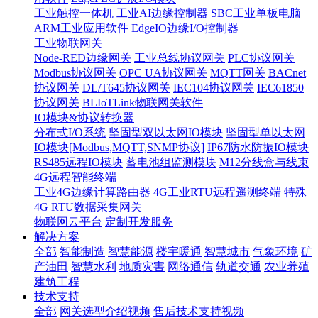
工业触控一体机
工业AI边缘控制器
SBC工业单板电脑
ARM工业应用软件
EdgeIO边缘I/O控制器
工业物联网关
Node-RED边缘网关
工业总线协议网关
PLC协议网关
Modbus协议网关
OPC UA协议网关
MQTT网关
BACnet
协议网关
DL/T645协议网关
IEC104协议网关
IEC61850
协议网关
BLIoTLink物联网关软件
IO模块&协议转换器
分布式I/O系统
坚固型双以太网IO模块
坚固型单以太网
IO模块[Modbus,MQTT,SNMP协议]
IP67防水防振IO模块
RS485远程IO模块
蓄电池组监测模块
M12分线盒与线束
4G远程智能终端
工业4G边缘计算路由器
4G工业RTU远程遥测终端
特殊
4G RTU数据采集网关
物联网云平台
定制开发服务
解决方案
全部
智能制造
智慧能源
楼宇暖通
智慧城市
气象环境
矿
产油田
智慧水利
地质灾害
网络通信
轨道交通
农业养殖
建筑工程
技术支持
全部
网关选型介绍视频
售后技术支持视频