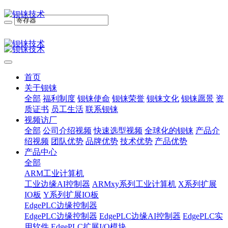
首页
关于钡铼
全部
福利制度
钡铼使命
钡铼荣誉
钡铼文化
钡铼愿景
资
质证书
员工生活
联系钡铼
视频访厂
全部
公司介绍视频
快速选型视频
全球化的钡铼
产品介
绍视频
团队优势
品牌优势
技术优势
产品优势
产品中心
全部
ARM工业计算机
工业边缘AI控制器
ARMxy系列工业计算机
X系列扩展
IO板
Y系列扩展IO板
EdgePLC边缘控制器
EdgePLC边缘控制器
EdgePLC边缘AI控制器
EdgePLC实
用软件
EdgePLC扩展I/O模块