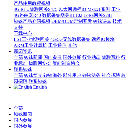
产品使用教程视频
4G RTU物联网关S475
以太网远程IO MxxxT系列
工业
4G路由器R40
数据采集网关BL102
LoRa网关S281
钡铼产品介绍视频
OEM/ODM定制开发
钡铼课堂
技术
支持
下载中心
IIoT工业物联网关
4G/5G无线数据采集
远程IO模块
ARM工业计算机
工业通信
其他
新闻资讯
全部
钡铼新闻
国内参展
国外参展
行业动态
物联百科
行
业标准
物联网协会
智能制造协会
联系钡铼
全部
钡铼简介
钡铼海外
部分用户
钡铼法务
社会招聘
校
园招聘
联系钡铼
English
全部
钡铼新闻
国内参展
国外参展