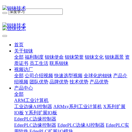
首页
关于钡铼
全部
福利制度
钡铼使命
钡铼荣誉
钡铼文化
钡铼愿景
资
质证书
员工生活
联系钡铼
视频访厂
全部
公司介绍视频
快速选型视频
全球化的钡铼
产品介
绍视频
团队优势
品牌优势
技术优势
产品优势
产品中心
全部
ARM工业计算机
工业边缘AI控制器
ARMxy系列工业计算机
X系列扩展
IO板
Y系列扩展IO板
EdgePLC边缘控制器
EdgePLC边缘控制器
EdgePLC边缘AI控制器
EdgePLC实
用软件
EdgePLC扩展I/O模块