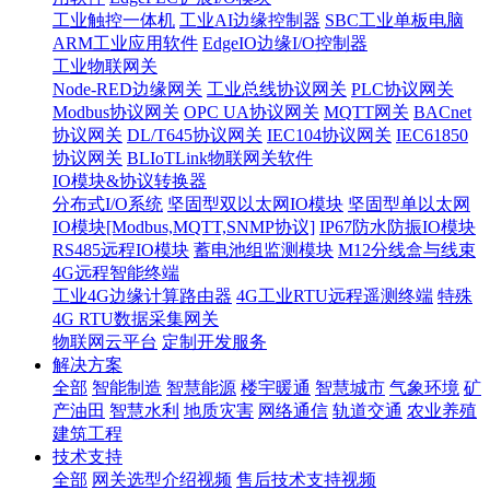
工业触控一体机
工业AI边缘控制器
SBC工业单板电脑
ARM工业应用软件
EdgeIO边缘I/O控制器
工业物联网关
Node-RED边缘网关
工业总线协议网关
PLC协议网关
Modbus协议网关
OPC UA协议网关
MQTT网关
BACnet
协议网关
DL/T645协议网关
IEC104协议网关
IEC61850
协议网关
BLIoTLink物联网关软件
IO模块&协议转换器
分布式I/O系统
坚固型双以太网IO模块
坚固型单以太网
IO模块[Modbus,MQTT,SNMP协议]
IP67防水防振IO模块
RS485远程IO模块
蓄电池组监测模块
M12分线盒与线束
4G远程智能终端
工业4G边缘计算路由器
4G工业RTU远程遥测终端
特殊
4G RTU数据采集网关
物联网云平台
定制开发服务
解决方案
全部
智能制造
智慧能源
楼宇暖通
智慧城市
气象环境
矿
产油田
智慧水利
地质灾害
网络通信
轨道交通
农业养殖
建筑工程
技术支持
全部
网关选型介绍视频
售后技术支持视频