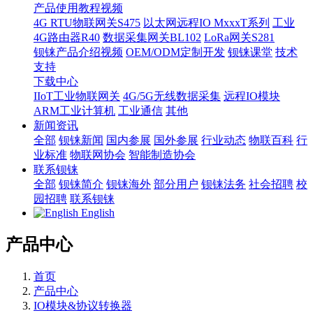
产品使用教程视频
4G RTU物联网关S475
以太网远程IO MxxxT系列
工业
4G路由器R40
数据采集网关BL102
LoRa网关S281
钡铼产品介绍视频
OEM/ODM定制开发
钡铼课堂
技术
支持
下载中心
IIoT工业物联网关
4G/5G无线数据采集
远程IO模块
ARM工业计算机
工业通信
其他
新闻资讯
全部
钡铼新闻
国内参展
国外参展
行业动态
物联百科
行
业标准
物联网协会
智能制造协会
联系钡铼
全部
钡铼简介
钡铼海外
部分用户
钡铼法务
社会招聘
校
园招聘
联系钡铼
English
产品中心
首页
产品中心
IO模块&协议转换器