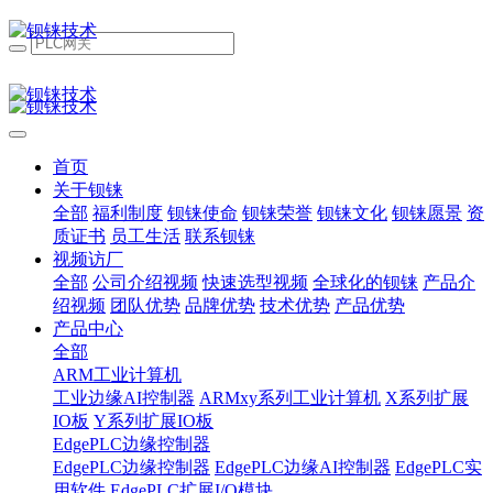
首页
关于钡铼
全部
福利制度
钡铼使命
钡铼荣誉
钡铼文化
钡铼愿景
资
质证书
员工生活
联系钡铼
视频访厂
全部
公司介绍视频
快速选型视频
全球化的钡铼
产品介
绍视频
团队优势
品牌优势
技术优势
产品优势
产品中心
全部
ARM工业计算机
工业边缘AI控制器
ARMxy系列工业计算机
X系列扩展
IO板
Y系列扩展IO板
EdgePLC边缘控制器
EdgePLC边缘控制器
EdgePLC边缘AI控制器
EdgePLC实
用软件
EdgePLC扩展I/O模块