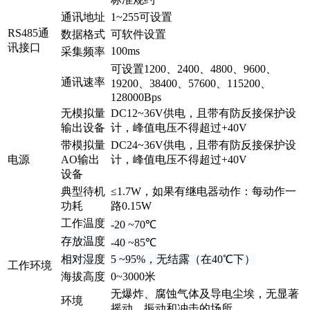
通讯地址
1~255可设置
RS485通
数据格式
可软件设置
讯接口
100ms
采集频率
可设置1200、2400、4800、9600、
通讯速率
19200、38400、57600、115200、
128000Bps
无模拟量
DC12~36V供电，且带有防反接保护设
输出设备
计，峰值电压不得超过+40V
带模拟量
DC24~36V供电，且带有防反接保护设
电源
AO输出
计，峰值电压不得超过+40V
设备
典型待机
≤1.7W，如果有继电器动作：每动作一
功耗
路0.15W
工作温度
-20
~
70
℃
存放温度
-40
~
85
℃
相对湿度
5
~
95%，无结露（在40
℃
下）
工作环境
海拔高度
0~3000米
无爆炸、腐蚀气体及导电尘埃，无显著
环境
摇动、振动和冲击的场所