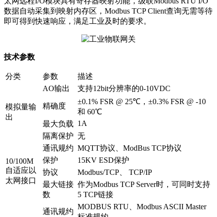
太网远程I/O模块具有寄存器映射功能，级联Modbus RTU I/O
数据自动采集到映射内存区，Modbus TCP Client查询无需等待
即可得到快速响应，满足工业及时的要求。
技术参数
分类
参数
描述
AO输出
支持12bit分辨率的0-10VDC
±0.1% FSR @ 25℃，±0.3% FSR @ -10
精确度
模拟量输
和 60℃
出
1A
最大负载
隔离保护
无
通讯规约
MQTT协议、ModBus TCP协议
保护
15KV ESD保护
10/100M
自适应以
协议
Modbus/TCP、 TCP/IP
太网接口
最大链接
作为Modbus TCP Server时，可同时支持
数
5 TCP链接
MODBUS RTU、Modbus ASCII Master
通讯规约
标准规约