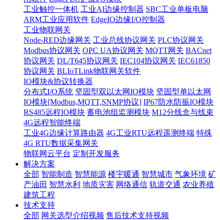
工业触控一体机
工业AI边缘控制器
SBC工业单板电脑
ARM工业应用软件
EdgeIO边缘I/O控制器
工业物联网关
Node-RED边缘网关
工业总线协议网关
PLC协议网关
Modbus协议网关
OPC UA协议网关
MQTT网关
BACnet
协议网关
DL/T645协议网关
IEC104协议网关
IEC61850
协议网关
BLIoTLink物联网关软件
IO模块&协议转换器
分布式I/O系统
坚固型双以太网IO模块
坚固型单以太网
IO模块[Modbus,MQTT,SNMP协议]
IP67防水防振IO模块
RS485远程IO模块
蓄电池组监测模块
M12分线盒与线束
4G远程智能终端
工业4G边缘计算路由器
4G工业RTU远程遥测终端
特殊
4G RTU数据采集网关
物联网云平台
定制开发服务
解决方案
全部
智能制造
智慧能源
楼宇暖通
智慧城市
气象环境
矿
产油田
智慧水利
地质灾害
网络通信
轨道交通
农业养殖
建筑工程
技术支持
全部
网关选型介绍视频
售后技术支持视频