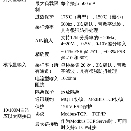
最大负载限
每个接点 500 mA
制
过热保护
175℃（典型），150℃（最小）
500hz，3次确认，带数字滤波，
采样频率
具有很强防抖处理
支持12bit分辨率的0~20Ma、
AIN输入
4~20Ma、0-5V、0-10V差分输入
±0.1% FSR @ 25℃，±0.3% FSR
精确度
@ -10 和 60℃
模拟量输入
采样率（所
每秒采集 20 次，3次确认，带数
有通道）
字滤波，具有很强防抖处理
1620hm
电流型输入
阻抗
隔离保护
运放隔离
通讯规约
MQTT协议、ModBus TCP协议
保护
15KV ESD保护
10/100M自适
协议
Modbus/TCP、 TCP/IP
应以太网接口
作为Modbus TCP Server时，可同
最大链接数
时支持5 TCP链接