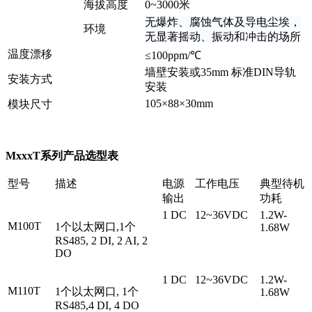
海拔高度
0~3000米
无爆炸、腐蚀气体及导电尘埃，
环境
无显著摇动、振动和冲击的场所
温度漂移
≤100ppm/℃
墙壁安装或35mm 标准DIN导轨
安装方式
安装
105×88×30mm
模块尺寸
MxxxT系列
产品选型表
型号
描述
电源
工作电压
典型待机
输出
功耗
1 DC
12~36VDC
1.2W-
M100T
1个以太网口,1个
1.68W
RS485, 2 DI, 2 AI, 2
DO
1 DC
12~36VDC
1.2W-
M110T
1个以太网口, 1个
1.68W
RS485,4 DI, 4 DO