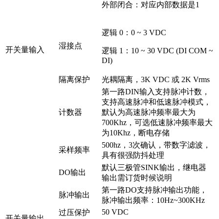
外部闭合：对应内部数据是1
逻辑 0：0 ~ 3 VDC
湿接点
开关量输入
逻辑 1：10 ~ 30 VDC (DI COM ~
DI)
隔离保护
光耦隔离，3K VDC 或 2K Vrms
第一路DIN输入支持脉冲计数，
支持高速脉冲和低速脉冲模式，
计数器
默认为高速脉冲频率最大为
700Khz，可选低速脉冲频率最大
为10Khz，断电存储
500hz，3次确认，带数字滤波，
采样频率
具有很强防抖处理
默认三极管SINK输出，继电器
DO输出
输出需订货时候说明
第一路DO支持脉冲输出功能，
脉冲输出
脉冲输出频率：10Hz~300KHz
50 VDC
过压保护
开关量输出