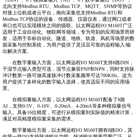
北向支持Modbus RTU、Modbus TCP、MQTT、SNMP等协议
对接上位机或者云平台，南向采集也支持Modbus RTU和
Modbus TCP协议的设备、传感器、仪器仪表，通过网口或者
串口也可以实现模块之间的级联。以太网远程I/O M160T广泛
适用于工业自动化、物联网等领域，专为苛刻的应用场景而研
发，适用于非标自动化、隧道、地铁、轨道、风机等场景的数
据采集与控制系统，为用户提供了灵活且可靠的远程输入/输
出解决方案。
在数字量输入方面，以太网远程I/O M160T支持8路DIN，
干湿节点输入类型可选，湿节点兼容PNP和NPN，同时支持脉
冲计数第一路可做高速脉冲计数采集频率可达700KHz。这为
用户提供了多样化的数字输入选择，使其适应不同的应用场
景。
在模拟量输入方面，以太网远程I/O M160T配备了8路
AI，支持0-5V、0-10V、0-20mA、4-20mA等多种模拟量信号
输入。具备16位精度，可进行从模拟量到实际值的精准计算，
满足对高精度模拟量采集的需求。
数字量输出方面，以太网远程I/O M160T拥有8路DO，其
中第一路DO支持脉冲输出功能，脉冲输出频率范围广泛，从