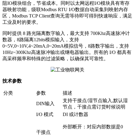
阻IO模块组合，节省成本。同时以太网远程I/O模块具有寄存
器映射功能，级联Modbus RTU I/O数据自动采集到映射内存
区，Modbus TCP Client查询无需等待即可得到快速响应，满足
工业及时的要求。
同时提供 8 路光隔离数字输入，最大支持 700Khz高速脉冲计
数器，8路隔离12bits模拟输入，支持
0~5V,0~10V,4~20mA,0~20mA模拟信号，8路数字输出，支持
10Hz~300Khz高速脉冲输出或继电器输出。所有的 I/O 都具有
高采样频率和特殊的过滤策略，以确保其可靠性。
技术参数
分类
参数
描述
支持干接点/湿节点输入,默认湿
DIN输入
节点，干接点需订货时候说明
I/O 模式
DI 或计数器
外部断开：对应内部数据是0
干接点