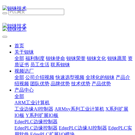
首页
关于钡铼
全部
福利制度
钡铼使命
钡铼荣誉
钡铼文化
钡铼愿景
资
质证书
员工生活
联系钡铼
视频访厂
全部
公司介绍视频
快速选型视频
全球化的钡铼
产品介
绍视频
团队优势
品牌优势
技术优势
产品优势
产品中心
全部
ARM工业计算机
工业边缘AI控制器
ARMxy系列工业计算机
X系列扩展
IO板
Y系列扩展IO板
EdgePLC边缘控制器
EdgePLC边缘控制器
EdgePLC边缘AI控制器
EdgePLC实
用软件
EdgePLC扩展I/O模块