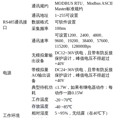
MODBUS RTU、Modbus ASCII
通讯规约
Master标准规约
通讯地址
1~255可设置
RS485通讯接
数据格式
可软件设置
口
100ms
采集频率
可设置1200、2400、4800、
通讯速率
9600、19200、38400、57600、
115200、128000Bps
DC12~36V供电，且带有防反接
无模拟量输
保护设计，峰值电压不得超过
出设备
+40V
带模拟量
DC24~36V供电，且带有防反接
电源
AO输出设
保护设计，峰值电压不得超过
+40V
备
典型待机功
≤1.7W，如果有继电器动作：每
耗
动作一路0.15W
工作温度
-20
~
70
℃
存放温度
-40
~
85
℃
相对湿度
5
~
95%，无结露（在40
℃
下）
工作环境