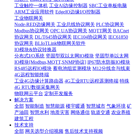
工业触控一体机
工业AI边缘控制器
SBC工业单板电脑
ARM工业应用软件
EdgeIO边缘I/O控制器
工业物联网关
Node-RED边缘网关
工业总线协议网关
PLC协议网关
Modbus协议网关
OPC UA协议网关
MQTT网关
BACnet
协议网关
DL/T645协议网关
IEC104协议网关
IEC61850
协议网关
BLIoTLink物联网关软件
IO模块&协议转换器
分布式I/O系统
坚固型双以太网IO模块
坚固型单以太网
IO模块[Modbus,MQTT,SNMP协议]
IP67防水防振IO模块
RS485远程IO模块
蓄电池组监测模块
M12分线盒与线束
4G远程智能终端
工业4G边缘计算路由器
4G工业RTU远程遥测终端
特殊
4G RTU数据采集网关
物联网云平台
定制开发服务
解决方案
全部
智能制造
智慧能源
楼宇暖通
智慧城市
气象环境
矿
产油田
智慧水利
地质灾害
网络通信
轨道交通
农业养殖
建筑工程
技术支持
全部
网关选型介绍视频
售后技术支持视频