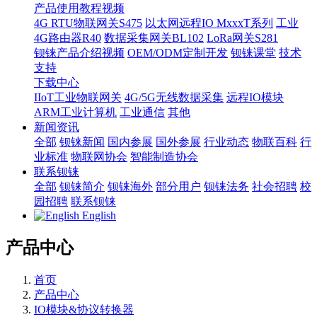
产品使用教程视频
4G RTU物联网关S475
以太网远程IO MxxxT系列
工业
4G路由器R40
数据采集网关BL102
LoRa网关S281
钡铼产品介绍视频
OEM/ODM定制开发
钡铼课堂
技术
支持
下载中心
IIoT工业物联网关
4G/5G无线数据采集
远程IO模块
ARM工业计算机
工业通信
其他
新闻资讯
全部
钡铼新闻
国内参展
国外参展
行业动态
物联百科
行
业标准
物联网协会
智能制造协会
联系钡铼
全部
钡铼简介
钡铼海外
部分用户
钡铼法务
社会招聘
校
园招聘
联系钡铼
English
产品中心
首页
产品中心
IO模块&协议转换器