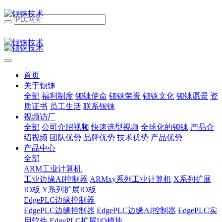
首页
关于钡铼
全部
福利制度
钡铼使命
钡铼荣誉
钡铼文化
钡铼愿景
资
质证书
员工生活
联系钡铼
视频访厂
全部
公司介绍视频
快速选型视频
全球化的钡铼
产品介
绍视频
团队优势
品牌优势
技术优势
产品优势
产品中心
全部
ARM工业计算机
工业边缘AI控制器
ARMxy系列工业计算机
X系列扩展
IO板
Y系列扩展IO板
EdgePLC边缘控制器
EdgePLC边缘控制器
EdgePLC边缘AI控制器
EdgePLC实
用软件
EdgePLC扩展I/O模块