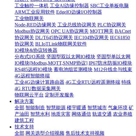
工业触控一体机
工业AI边缘控制器
SBC工业单板电脑
ARM工业应用软件
EdgeIO边缘I/O控制器
工业物联网关
Node-RED边缘网关
工业总线协议网关
PLC协议网关
Modbus协议网关
OPC UA协议网关
MQTT网关
BACnet
协议网关
DL/T645协议网关
IEC104协议网关
IEC61850
协议网关
BLIoTLink物联网关软件
IO模块&协议转换器
分布式I/O系统
坚固型双以太网IO模块
坚固型单以太网
IO模块[Modbus,MQTT,SNMP协议]
IP67防水防振IO模块
RS485远程IO模块
蓄电池组监测模块
M12分线盒与线束
4G远程智能终端
工业4G边缘计算路由器
4G工业RTU远程遥测终端
特殊
4G RTU数据采集网关
物联网云平台
定制开发服务
解决方案
全部
智能制造
智慧能源
楼宇暖通
智慧城市
气象环境
矿
产油田
智慧水利
地质灾害
网络通信
轨道交通
农业养殖
建筑工程
技术支持
全部
网关选型介绍视频
售后技术支持视频