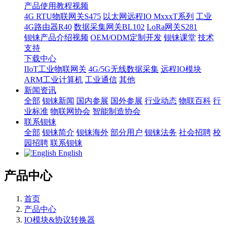
产品使用教程视频
4G RTU物联网关S475
以太网远程IO MxxxT系列
工业
4G路由器R40
数据采集网关BL102
LoRa网关S281
钡铼产品介绍视频
OEM/ODM定制开发
钡铼课堂
技术
支持
下载中心
IIoT工业物联网关
4G/5G无线数据采集
远程IO模块
ARM工业计算机
工业通信
其他
新闻资讯
全部
钡铼新闻
国内参展
国外参展
行业动态
物联百科
行
业标准
物联网协会
智能制造协会
联系钡铼
全部
钡铼简介
钡铼海外
部分用户
钡铼法务
社会招聘
校
园招聘
联系钡铼
English
产品中心
首页
产品中心
IO模块&协议转换器