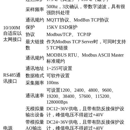
500hz，3次确认，带数字滤波，具有很
采样频率
强防抖处理
通讯规约
MQTT协议、ModBus TCP协议
保护
15KV ESD保护
10/100M
自适应以
协议
Modbus/TCP、 TCP/IP
太网接口
最大链接
作为Modbus TCP Server时，可同时支持
数
5 TCP链接
MODBUS RTU、Modbus ASCII Master
通讯规约
标准规约
通讯地址
1~255可设置
RS485通
数据格式
可软件设置
讯接口
100ms
采集频率
可设置1200、2400、4800、9600、
通讯速率
19200、38400、57600、115200、
128000Bps
无模拟量
DC12~36V供电，且带有防反接保护设
输出设备
计，峰值电压不得超过+40V
带模拟量
DC24~36V供电，且带有防反接保护设
电源
AO输出
计，峰值电压不得超过+40V