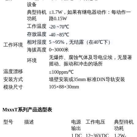
设备
典型待机
≤1.7W，如果有继电器动作：每动作一
功耗
路0.15W
工作温度
-20
~
70
℃
存放温度
-40
~
85
℃
相对湿度
5
~
95%，无结露（在40
℃
下）
工作环境
海拔高度
0~3000米
无爆炸、腐蚀气体及导电尘埃，无显著
环境
摇动、振动和冲击的场所
温度漂移
≤100ppm/℃
安装方式
墙壁安装或35mm 标准DIN导轨安装
105×88×30mm
模块尺寸
MxxxT系列
产品选型表
型号
描述
电源
工作电压
典型待机
输出
功耗
1 DC
12~36VDC
1.2W-