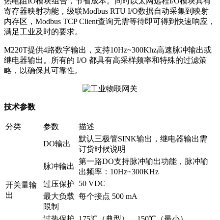
热电阻IO模块组合，节省成本。同时以太网远程I/O模块具有
寄存器映射功能，级联Modbus RTU I/O数据自动采集到映射
内存区，Modbus TCP Client查询无需等待即可得到快速响应，
满足工业及时的要求。
M220T提供4路数字输出，支持10Hz~300Khz高速脉冲输出或
继电器输出。所有的 I/O 都具有高采样频率和特殊的过滤策
略，以确保其可靠性。
技术参数
分类
参数
描述
默认三极管SINK输出，继电器输出需
DO输出
订货时候说明
第一路DO支持脉冲输出功能，脉冲输
脉冲输出
出频率：10Hz~300KHz
50 VDC
过压保护
开关量输
出
最大负载
每个接点 500 mA
限制
过热保护
175℃（典型），150℃（最小）