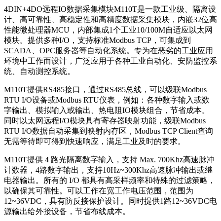
4DIN+4DO远程IO数据采集模块M110T是一款工业级、隔离设
计、高可靠性、高稳定性和高精度数据采集模块，内嵌32位高
性能微处理器MCU，内部集成1个工业10/100M自适应以太网
模块。提供多种I/O，支持标准Modbus TCP，可集成到
SCADA、OPC服务器等自动化系统。专为在恶劣的工业应用
环境中工作而设计，广泛应用于各种工业自动化、安防监控系
统、自动测控系统。
M110T提供RS485接口，通过RS485总线，可以级联Modbus
RTU I/O设备或Modbus RTU仪表，例如：各种数字输入或数
字输出、模拟输入或输出、热电阻IO模块组合，节省成本。
同时以太网远程I/O模块具有寄存器映射功能，级联Modbus
RTU I/O数据自动采集到映射内存区，Modbus TCP Client查询
无需等待即可得到快速响应，满足工业及时的要求。
M110T提供 4 路光隔离数字输入，支持 Max. 700Khz高速脉冲
计数器，4路数字输出，支持10Hz~300Khz高速脉冲输出或继
电器输出。所有的 I/O 都具有高采样频率和特殊的过滤策略，
以确保其可靠性。可以工作在宽工作电压范围，范围为
12~36VDC，具有防反接保护设计。同时提供1路12~36VDC电
源输出给外接设备，节省布线成本。