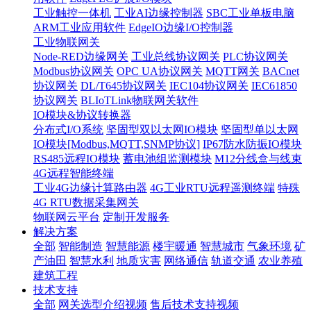
工业触控一体机
工业AI边缘控制器
SBC工业单板电脑
ARM工业应用软件
EdgeIO边缘I/O控制器
工业物联网关
Node-RED边缘网关
工业总线协议网关
PLC协议网关
Modbus协议网关
OPC UA协议网关
MQTT网关
BACnet
协议网关
DL/T645协议网关
IEC104协议网关
IEC61850
协议网关
BLIoTLink物联网关软件
IO模块&协议转换器
分布式I/O系统
坚固型双以太网IO模块
坚固型单以太网
IO模块[Modbus,MQTT,SNMP协议]
IP67防水防振IO模块
RS485远程IO模块
蓄电池组监测模块
M12分线盒与线束
4G远程智能终端
工业4G边缘计算路由器
4G工业RTU远程遥测终端
特殊
4G RTU数据采集网关
物联网云平台
定制开发服务
解决方案
全部
智能制造
智慧能源
楼宇暖通
智慧城市
气象环境
矿
产油田
智慧水利
地质灾害
网络通信
轨道交通
农业养殖
建筑工程
技术支持
全部
网关选型介绍视频
售后技术支持视频