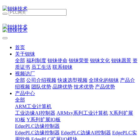
首页
关于钡铼
全部
福利制度
钡铼使命
钡铼荣誉
钡铼文化
钡铼愿景
资
质证书
员工生活
联系钡铼
视频访厂
全部
公司介绍视频
快速选型视频
全球化的钡铼
产品介
绍视频
团队优势
品牌优势
技术优势
产品优势
产品中心
全部
ARM工业计算机
工业边缘AI控制器
ARMxy系列工业计算机
X系列扩展
IO板
Y系列扩展IO板
EdgePLC边缘控制器
EdgePLC边缘控制器
EdgePLC边缘AI控制器
EdgePLC实
用软件
EdgePLC扩展I/O模块