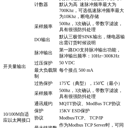
计数器
默认为高 速脉冲频率最大为
700Khz，可选低速脉冲频率最大
为10Khz，断电存储
500hz，3次确认，带数字滤波，
采样频率
具有很强防抖处理
默认三极管SINK输出，继电器输
DO输出
出需订货时候说明
第一路DO支持脉冲输出功能，
脉冲输出
脉冲输出频率：10Hz~300KHz
50 VDC
过压保护
开关量输出
最大负载限
每个接点 500 mA
制
过热保护
175℃（典型），150℃（最小）
500hz，3次确认，带数字滤波，
采样频率
具有很强防抖处理
通讯规约
MQTT协议、ModBus TCP协议
保护
15KV ESD保护
10/100M自适
协议
Modbus/TCP、 TCP/IP
应以太网接口
作为Modbus TCP Server时，可同
最大链接数