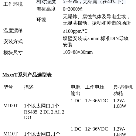
相对湿度
5
~
95%，无结露（在40
℃
下）
工作环境
海拔高度
0~3000米
无爆炸、腐蚀气体及导电尘埃，
环境
无显著摇动、振动和冲击的场所
温度漂移
≤100ppm/℃
墙壁安装或35mm 标准DIN导轨
安装方式
安装
105×88×30mm
模块尺寸
MxxxT系列产品选型表
型号
描述
电源
工作电压
典型待机
输出
功耗
1 DC
12~36VDC
1.2W-
M100T
1个以太网口,1个
1.68W
RS485, 2 DI, 2 AI, 2
DO
1 DC
12~36VDC
1.2W-
M110T
1个以太网口, 1个
1.68W