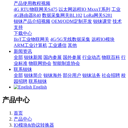
产品使用教程视频
4G RTU物联网关S475
以太网远程IO MxxxT系列
工业
4G路由器R40
数据采集网关BL102
LoRa网关S281
钡铼产品介绍视频
OEM/ODM定制开发
钡铼课堂
技术
支持
下载中心
IIoT工业物联网关
4G/5G无线数据采集
远程IO模块
ARM工业计算机
工业通信
其他
新闻资讯
全部
钡铼新闻
国内参展
国外参展
行业动态
物联百科
行
业标准
物联网协会
智能制造协会
联系钡铼
全部
钡铼简介
钡铼海外
部分用户
钡铼法务
社会招聘
校
园招聘
联系钡铼
English
产品中心
首页
产品中心
IO模块&协议转换器