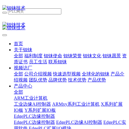
首页
关于钡铼
全部
福利制度
钡铼使命
钡铼荣誉
钡铼文化
钡铼愿景
资
质证书
员工生活
联系钡铼
视频访厂
全部
公司介绍视频
快速选型视频
全球化的钡铼
产品介
绍视频
团队优势
品牌优势
技术优势
产品优势
产品中心
全部
ARM工业计算机
工业边缘AI控制器
ARMxy系列工业计算机
X系列扩展
IO板
Y系列扩展IO板
EdgePLC边缘控制器
EdgePLC边缘控制器
EdgePLC边缘AI控制器
EdgePLC实
用软件
EdgePLC扩展I/O模块