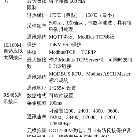
出
最大负载
每个接点 500 mA
限制
过热保护
175℃（典型），150℃（最小）
500hz，3次确认，带数字滤波，具有很
采样频率
强防抖处理
通讯规约
MQTT协议、ModBus TCP协议
保护
15KV ESD保护
10/100M
自适应以
协议
Modbus/TCP、 TCP/IP
太网接口
最大链接
作为Modbus TCP Server时，可同时支持
数
5 TCP链接
MODBUS RTU、Modbus ASCII Master
通讯规约
标准规约
通讯地址
1~255可设置
RS485通
数据格式
可软件设置
讯接口
100ms
采集频率
可设置1200、2400、4800、9600、
通讯速率
19200、38400、57600、115200、
128000Bps
无模拟量
DC12~36V供电，且带有防反接保护设
输出设备
计，峰值电压不得超过+40V