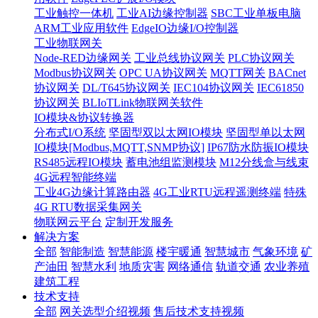
工业触控一体机
工业AI边缘控制器
SBC工业单板电脑
ARM工业应用软件
EdgeIO边缘I/O控制器
工业物联网关
Node-RED边缘网关
工业总线协议网关
PLC协议网关
Modbus协议网关
OPC UA协议网关
MQTT网关
BACnet
协议网关
DL/T645协议网关
IEC104协议网关
IEC61850
协议网关
BLIoTLink物联网关软件
IO模块&协议转换器
分布式I/O系统
坚固型双以太网IO模块
坚固型单以太网
IO模块[Modbus,MQTT,SNMP协议]
IP67防水防振IO模块
RS485远程IO模块
蓄电池组监测模块
M12分线盒与线束
4G远程智能终端
工业4G边缘计算路由器
4G工业RTU远程遥测终端
特殊
4G RTU数据采集网关
物联网云平台
定制开发服务
解决方案
全部
智能制造
智慧能源
楼宇暖通
智慧城市
气象环境
矿
产油田
智慧水利
地质灾害
网络通信
轨道交通
农业养殖
建筑工程
技术支持
全部
网关选型介绍视频
售后技术支持视频