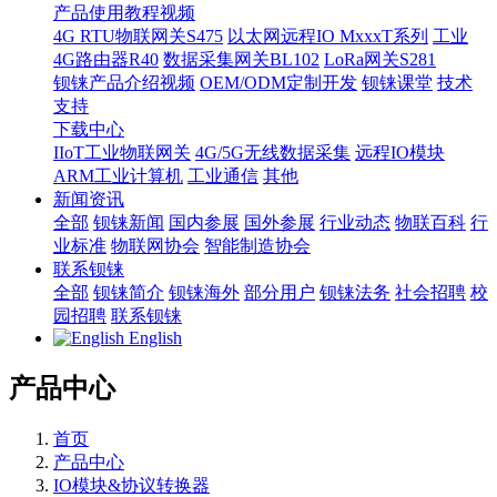
产品使用教程视频
4G RTU物联网关S475
以太网远程IO MxxxT系列
工业
4G路由器R40
数据采集网关BL102
LoRa网关S281
钡铼产品介绍视频
OEM/ODM定制开发
钡铼课堂
技术
支持
下载中心
IIoT工业物联网关
4G/5G无线数据采集
远程IO模块
ARM工业计算机
工业通信
其他
新闻资讯
全部
钡铼新闻
国内参展
国外参展
行业动态
物联百科
行
业标准
物联网协会
智能制造协会
联系钡铼
全部
钡铼简介
钡铼海外
部分用户
钡铼法务
社会招聘
校
园招聘
联系钡铼
English
产品中心
首页
产品中心
IO模块&协议转换器