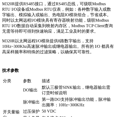
M320R提供RS485接口，通过RS485总线，可级联Modbus
RTU I/O设备或Modbus RTU仪表，例如：各种数字输入或数
字输出、模拟输入或输出、热电阻IO模块组合，节省成本。
同时以太网远程I/O模块具有寄存器映射功能，级联Modbus
RTU I/O数据自动采集到映射内存区，Modbus TCP Client查询
无需等待即可得到快速响应，满足工业及时的要求。
M320R以太网远程I/O模块提供8路数字输出，支持
10Hz~300Khz高速脉冲输出或继电器输出。所有的 I/O 都具有
高采样频率和特殊的过滤策略，以确保其可靠性。
技术参数
分类
参数
描述
默认三极管SINK输出，继电器输出需
DO输出
订货时候说明
第一路DO支持脉冲输出功能，脉冲输
脉冲输出
出频率：10Hz~300KHz
50 VDC
过压保护
开关量输