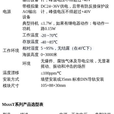
带模拟量
DC24~36V供电，且带有防反接保护设
电源
AO输出
计，峰值电压不得超过+40V
设备
典型待机
≤1.7W，如果有继电器动作：每动作一
功耗
路0.15W
工作温度
-20
~
70
℃
存放温度
-40
~
85
℃
相对湿度
5
~
95%，无结露（在40
℃
下）
工作环境
海拔高度
0~3000米
无爆炸、腐蚀气体及导电尘埃，无显著
环境
摇动、振动和冲击的场所
温度漂移
≤100ppm/℃
安装方式
墙壁安装或35mm 标准DIN导轨安装
105×88×30mm
模块尺寸
MxxxT系列产品选型表