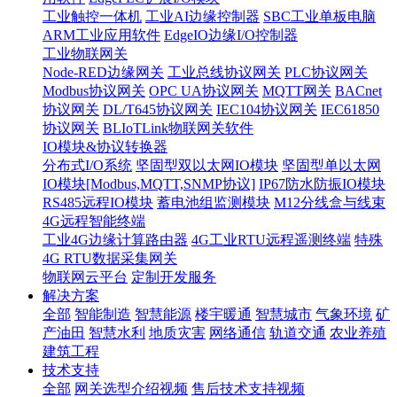
工业触控一体机
工业AI边缘控制器
SBC工业单板电脑
ARM工业应用软件
EdgeIO边缘I/O控制器
工业物联网关
Node-RED边缘网关
工业总线协议网关
PLC协议网关
Modbus协议网关
OPC UA协议网关
MQTT网关
BACnet
协议网关
DL/T645协议网关
IEC104协议网关
IEC61850
协议网关
BLIoTLink物联网关软件
IO模块&协议转换器
分布式I/O系统
坚固型双以太网IO模块
坚固型单以太网
IO模块[Modbus,MQTT,SNMP协议]
IP67防水防振IO模块
RS485远程IO模块
蓄电池组监测模块
M12分线盒与线束
4G远程智能终端
工业4G边缘计算路由器
4G工业RTU远程遥测终端
特殊
4G RTU数据采集网关
物联网云平台
定制开发服务
解决方案
全部
智能制造
智慧能源
楼宇暖通
智慧城市
气象环境
矿
产油田
智慧水利
地质灾害
网络通信
轨道交通
农业养殖
建筑工程
技术支持
全部
网关选型介绍视频
售后技术支持视频