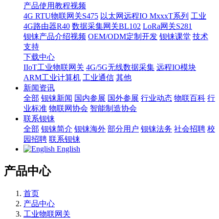
产品使用教程视频
4G RTU物联网关S475
以太网远程IO MxxxT系列
工业
4G路由器R40
数据采集网关BL102
LoRa网关S281
钡铼产品介绍视频
OEM/ODM定制开发
钡铼课堂
技术
支持
下载中心
IIoT工业物联网关
4G/5G无线数据采集
远程IO模块
ARM工业计算机
工业通信
其他
新闻资讯
全部
钡铼新闻
国内参展
国外参展
行业动态
物联百科
行
业标准
物联网协会
智能制造协会
联系钡铼
全部
钡铼简介
钡铼海外
部分用户
钡铼法务
社会招聘
校
园招聘
联系钡铼
English
产品中心
首页
产品中心
工业物联网关