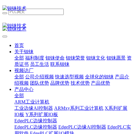
首页
关于钡铼
全部
福利制度
钡铼使命
钡铼荣誉
钡铼文化
钡铼愿景
资
质证书
员工生活
联系钡铼
视频访厂
全部
公司介绍视频
快速选型视频
全球化的钡铼
产品介
绍视频
团队优势
品牌优势
技术优势
产品优势
产品中心
全部
ARM工业计算机
工业边缘AI控制器
ARMxy系列工业计算机
X系列扩展
IO板
Y系列扩展IO板
EdgePLC边缘控制器
EdgePLC边缘控制器
EdgePLC边缘AI控制器
EdgePLC实
用软件
EdgePLC扩展I/O模块