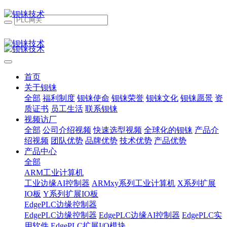
首页
关于钡铼
全部
福利制度
钡铼使命
钡铼荣誉
钡铼文化
钡铼愿景
资
质证书
员工生活
联系钡铼
视频访厂
全部
公司介绍视频
快速选型视频
全球化的钡铼
产品介
绍视频
团队优势
品牌优势
技术优势
产品优势
产品中心
全部
ARM工业计算机
工业边缘AI控制器
ARMxy系列工业计算机
X系列扩展
IO板
Y系列扩展IO板
EdgePLC边缘控制器
EdgePLC边缘控制器
EdgePLC边缘AI控制器
EdgePLC实
用软件
EdgePLC扩展I/O模块