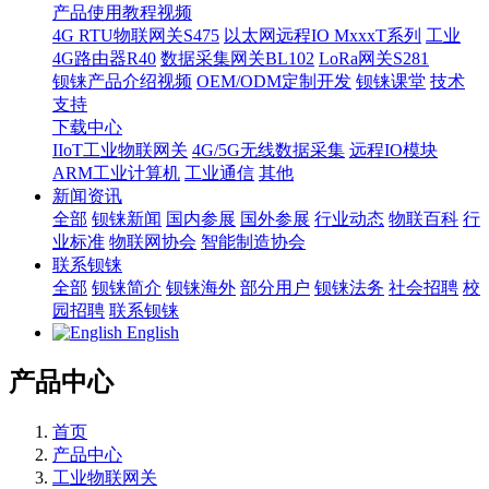
产品使用教程视频
4G RTU物联网关S475
以太网远程IO MxxxT系列
工业
4G路由器R40
数据采集网关BL102
LoRa网关S281
钡铼产品介绍视频
OEM/ODM定制开发
钡铼课堂
技术
支持
下载中心
IIoT工业物联网关
4G/5G无线数据采集
远程IO模块
ARM工业计算机
工业通信
其他
新闻资讯
全部
钡铼新闻
国内参展
国外参展
行业动态
物联百科
行
业标准
物联网协会
智能制造协会
联系钡铼
全部
钡铼简介
钡铼海外
部分用户
钡铼法务
社会招聘
校
园招聘
联系钡铼
English
产品中心
首页
产品中心
工业物联网关