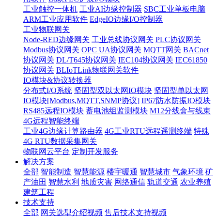
工业触控一体机
工业AI边缘控制器
SBC工业单板电脑
ARM工业应用软件
EdgeIO边缘I/O控制器
工业物联网关
Node-RED边缘网关
工业总线协议网关
PLC协议网关
Modbus协议网关
OPC UA协议网关
MQTT网关
BACnet
协议网关
DL/T645协议网关
IEC104协议网关
IEC61850
协议网关
BLIoTLink物联网关软件
IO模块&协议转换器
分布式I/O系统
坚固型双以太网IO模块
坚固型单以太网
IO模块[Modbus,MQTT,SNMP协议]
IP67防水防振IO模块
RS485远程IO模块
蓄电池组监测模块
M12分线盒与线束
4G远程智能终端
工业4G边缘计算路由器
4G工业RTU远程遥测终端
特殊
4G RTU数据采集网关
物联网云平台
定制开发服务
解决方案
全部
智能制造
智慧能源
楼宇暖通
智慧城市
气象环境
矿
产油田
智慧水利
地质灾害
网络通信
轨道交通
农业养殖
建筑工程
技术支持
全部
网关选型介绍视频
售后技术支持视频