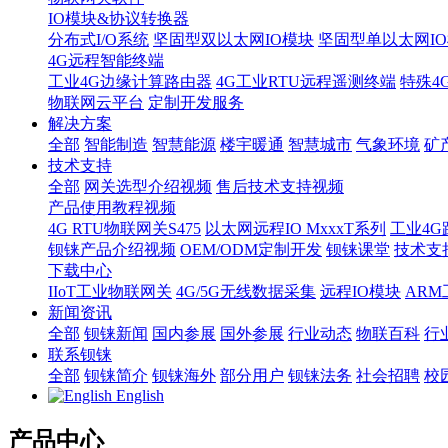
IO模块&协议转换器
分布式I/O系统
坚固型双以太网IO模块
坚固型单以太网IO模块
4G远程智能终端
工业4G边缘计算路由器
4G工业RTU远程遥测终端
特殊4
物联网云平台
定制开发服务
解决方案
全部
智能制造
智慧能源
楼宇暖通
智慧城市
气象环境
矿
技术支持
全部
网关选型介绍视频
售后技术支持视频
产品使用教程视频
4G RTU物联网关S475
以太网远程IO MxxxT系列
工业4G
钡铼产品介绍视频
OEM/ODM定制开发
钡铼课堂
技术支
下载中心
IIoT工业物联网关
4G/5G无线数据采集
远程IO模块
AR
新闻资讯
全部
钡铼新闻
国内参展
国外参展
行业动态
物联百科
行
联系钡铼
全部
钡铼简介
钡铼海外
部分用户
钡铼法务
社会招聘
校
English
产品中心