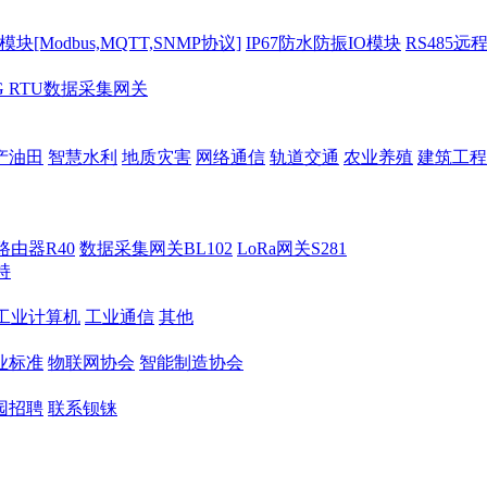
[Modbus,MQTT,SNMP协议]
IP67防水防振IO模块
RS485远
G RTU数据采集网关
产油田
智慧水利
地质灾害
网络通信
轨道交通
农业养殖
建筑工程
路由器R40
数据采集网关BL102
LoRa网关S281
持
M工业计算机
工业通信
其他
业标准
物联网协会
智能制造协会
园招聘
联系钡铼