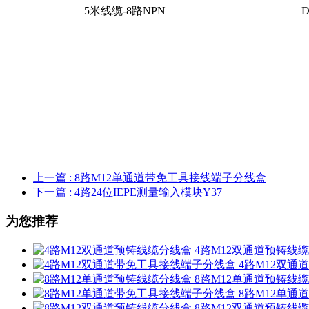
5
米线缆
-8
路
NPN
D
上一篇
: 8路M12单通道带免工具接线端子分线盒
下一篇
: 4路24位IEPE测量输入模块Y37
为您推荐
4路M12双通道预铸线
4路M12双
8路M12单通道预铸线
8路M12单
8路M12双通道预铸线