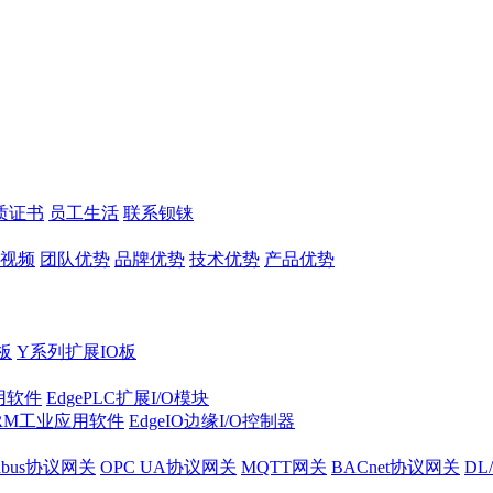
质证书
员工生活
联系钡铼
视频
团队优势
品牌优势
技术优势
产品优势
板
Y系列扩展IO板
实用软件
EdgePLC扩展I/O模块
RM工业应用软件
EdgeIO边缘I/O控制器
dbus协议网关
OPC UA协议网关
MQTT网关
BACnet协议网关
DL