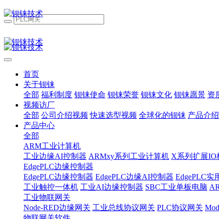
首页
关于钡铼
全部
福利制度
钡铼使命
钡铼荣誉
钡铼文化
钡铼愿景
资
视频访厂
全部
公司介绍视频
快速选型视频
全球化的钡铼
产品介绍
产品中心
全部
ARM工业计算机
工业边缘AI控制器
ARMxy系列工业计算机
X系列扩展IO
EdgePLC边缘控制器
EdgePLC边缘控制器
EdgePLC边缘AI控制器
EdgePLC
工业触控一体机
工业AI边缘控制器
SBC工业单板电脑
A
工业物联网关
Node-RED边缘网关
工业总线协议网关
PLC协议网关
Mo
物联网关软件