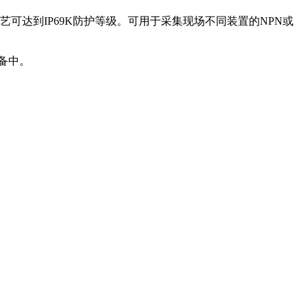
艺可达到
IP69K
防护等级。可用于采集现场不同装置的
NPN
或
备中。