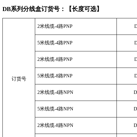
DB系列分线盒订货号：【长度可选】
2
米线缆
-4
路
PNP
D
5
米线缆
-4
路
PNP
D
2
米线缆
-8
路
PNP
D
5
米线缆
-8
路
PNP
D
订货号
2
米线缆
-4
路
NPN
D
5
米线缆
-4
路
NPN
D
2
米线缆
-8
路
NPN
D