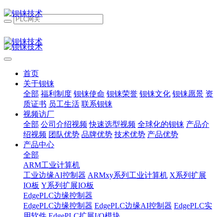
首页
关于钡铼
全部
福利制度
钡铼使命
钡铼荣誉
钡铼文化
钡铼愿景
资
质证书
员工生活
联系钡铼
视频访厂
全部
公司介绍视频
快速选型视频
全球化的钡铼
产品介
绍视频
团队优势
品牌优势
技术优势
产品优势
产品中心
全部
ARM工业计算机
工业边缘AI控制器
ARMxy系列工业计算机
X系列扩展
IO板
Y系列扩展IO板
EdgePLC边缘控制器
EdgePLC边缘控制器
EdgePLC边缘AI控制器
EdgePLC实
用软件
EdgePLC扩展I/O模块