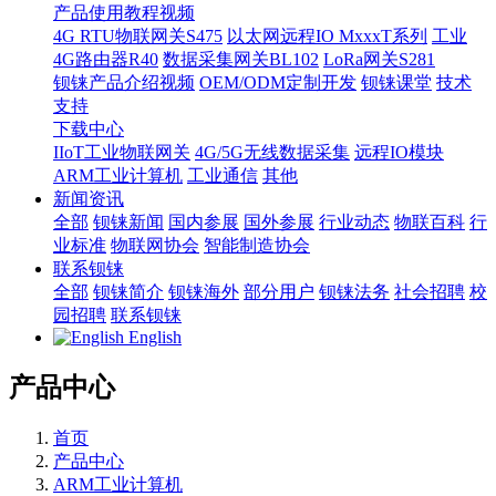
产品使用教程视频
4G RTU物联网关S475
以太网远程IO MxxxT系列
工业
4G路由器R40
数据采集网关BL102
LoRa网关S281
钡铼产品介绍视频
OEM/ODM定制开发
钡铼课堂
技术
支持
下载中心
IIoT工业物联网关
4G/5G无线数据采集
远程IO模块
ARM工业计算机
工业通信
其他
新闻资讯
全部
钡铼新闻
国内参展
国外参展
行业动态
物联百科
行
业标准
物联网协会
智能制造协会
联系钡铼
全部
钡铼简介
钡铼海外
部分用户
钡铼法务
社会招聘
校
园招聘
联系钡铼
English
产品中心
首页
产品中心
ARM工业计算机