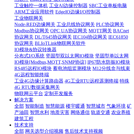
工业触控一体机
工业AI边缘控制器
SBC工业单板电脑
ARM工业应用软件
EdgeIO边缘I/O控制器
工业物联网关
Node-RED边缘网关
工业总线协议网关
PLC协议网关
Modbus协议网关
OPC UA协议网关
MQTT网关
BACnet
协议网关
DL/T645协议网关
IEC104协议网关
IEC61850
协议网关
BLIoTLink物联网关软件
IO模块&协议转换器
分布式I/O系统
坚固型双以太网IO模块
坚固型单以太网
IO模块[Modbus,MQTT,SNMP协议]
IP67防水防振IO模块
RS485远程IO模块
蓄电池组监测模块
M12分线盒与线束
4G远程智能终端
工业4G边缘计算路由器
4G工业RTU远程遥测终端
特殊
4G RTU数据采集网关
物联网云平台
定制开发服务
解决方案
全部
智能制造
智慧能源
楼宇暖通
智慧城市
气象环境
矿
产油田
智慧水利
地质灾害
网络通信
轨道交通
农业养殖
建筑工程
技术支持
全部
网关选型介绍视频
售后技术支持视频