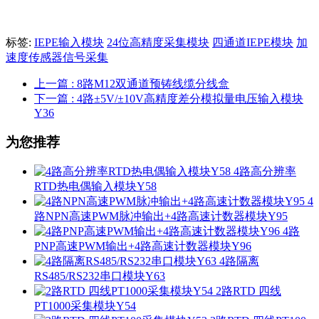
标签:
IEPE输入模块
24位高精度采集模块
四通道IEPE模块
加
速度传感器信号采集
上一篇
: 8路M12双通道预铸线缆分线盒
下一篇
: 4路±5V/±10V高精度差分模拟量电压输入模块
Y36
为您推荐
4路高分辨率
RTD热电偶输入模块Y58
4
路NPN高速PWM脉冲输出+4路高速计数器模块Y95
4路
PNP高速PWM输出+4路高速计数器模块Y96
4路隔离
RS485/RS232串口模块Y63
2路RTD 四线
PT1000采集模块Y54