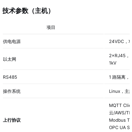
技术参数（主机）
项目
供电电源
24VDC，
2×RJ45，
以太网
1kV
RS485
1 路隔离，波
操作系统
Linux，主频
MQTT Cl
云/AWS/Th
上行协议
Modbus T
OPC UA