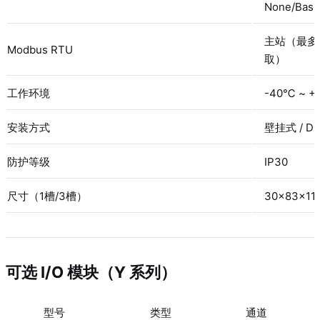
None/Basi
主站（最多 
Modbus RTU
取）
工作环境
-40℃ ~ 
安装方式
壁挂式 / D
防护等级
IP30
尺寸（1槽/3槽）
30×83×11
可选 I/O 模块（Y 系列）
型号
类型
通道