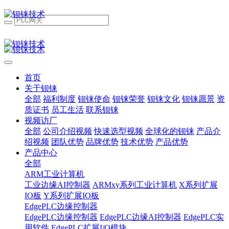
首页
关于钡铼
全部
福利制度
钡铼使命
钡铼荣誉
钡铼文化
钡铼愿景
资
质证书
员工生活
联系钡铼
视频访厂
全部
公司介绍视频
快速选型视频
全球化的钡铼
产品介
绍视频
团队优势
品牌优势
技术优势
产品优势
产品中心
全部
ARM工业计算机
工业边缘AI控制器
ARMxy系列工业计算机
X系列扩展
IO板
Y系列扩展IO板
EdgePLC边缘控制器
EdgePLC边缘控制器
EdgePLC边缘AI控制器
EdgePLC实
用软件
EdgePLC扩展I/O模块