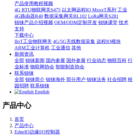
产品使用教程视频
4G RTU物联网关S475
以太网远程IO MxxxT系列
工业
4G路由器R40
数据采集网关BL102
LoRa网关S281
钡铼产品介绍视频
OEM/ODM定制开发
钡铼课堂
技术
支持
下载中心
IIoT工业物联网关
4G/5G无线数据采集
远程IO模块
ARM工业计算机
工业通信
其他
新闻资讯
全部
钡铼新闻
国内参展
国外参展
行业动态
物联百科
行
业标准
物联网协会
智能制造协会
联系钡铼
全部
钡铼简介
钡铼海外
部分用户
钡铼法务
社会招聘
校
园招聘
联系钡铼
English
产品中心
首页
产品中心
EdgeIO边缘I/O控制器