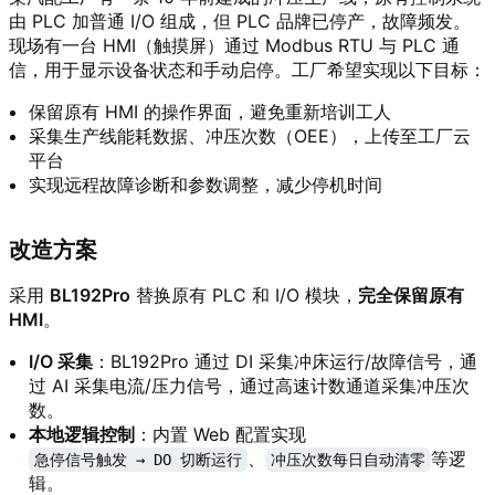
由 PLC 加普通 I/O 组成，但 PLC 品牌已停产，故障频发。
现场有一台 HMI（触摸屏）通过 Modbus RTU 与 PLC 通
信，用于显示设备状态和手动启停。工厂希望实现以下目标：
保留原有 HMI 的操作界面，避免重新培训工人
采集生产线能耗数据、冲压次数（OEE），上传至工厂云
平台
实现远程故障诊断和参数调整，减少停机时间
改造方案
采用
BL192Pro
替换原有 PLC 和 I/O 模块，
完全保留原有
HMI
。
I/O 采集
：BL192Pro 通过 DI 采集冲床运行/故障信号，通
过 AI 采集电流/压力信号，通过高速计数通道采集冲压次
数。
本地逻辑控制
：内置 Web 配置实现
、
等逻
急停信号触发 → DO 切断运行
冲压次数每日自动清零
辑。