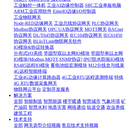
工业触控一体机
工业AI边缘控制器
SBC工业单板电脑
ARM工业应用软件
EdgeIO边缘I/O控制器
工业物联网关
Node-RED边缘网关
工业总线协议网关
PLC协议网关
Modbus协议网关
OPC UA协议网关
MQTT网关
BACnet
协议网关
DL/T645协议网关
IEC104协议网关
IEC61850
协议网关
BLIoTLink物联网关软件
IO模块&协议转换器
分布式I/O系统
坚固型双以太网IO模块
坚固型单以太网
IO模块[Modbus,MQTT,SNMP协议]
IP67防水防振IO模块
RS485远程IO模块
蓄电池组监测模块
M12分线盒与线束
4G远程智能终端
工业4G边缘计算路由器
4G工业RTU远程遥测终端
特殊
4G RTU数据采集网关
物联网云平台
定制开发服务
解决方案
全部
智能制造
智慧能源
楼宇暖通
智慧城市
气象环境
矿
产油田
智慧水利
地质灾害
网络通信
轨道交通
农业养殖
建筑工程
技术支持
全部
网关选型介绍视频
售后技术支持视频