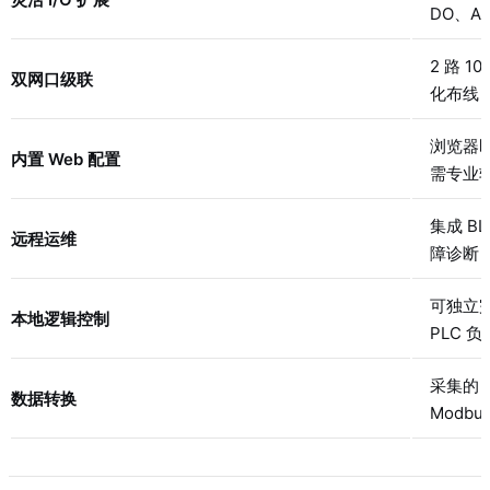
DO、A
2 路 
双网口级联
化布线
浏览器
内置 Web 配置
需专业
集成 B
远程运维
障诊断
可独立
本地逻辑控制
PLC 负
采集的 
数据转换
Modbu