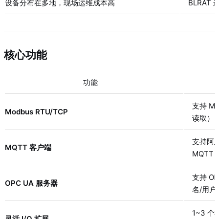
设备分布在多地，现场运维成本高
BLRA
核心功能
功能
支持 M
Modbus RTU/TCP
读取），支
支持阿里
MQTT 客户端
MQTT
支持 O
OPC UA 服务器
名/用户认
1~3 个
灵活 I/O 扩展