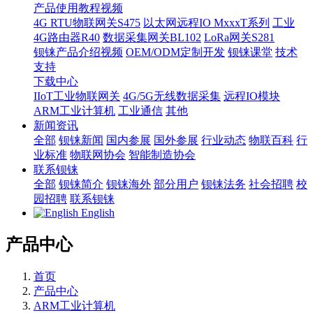
产品使用教程视频
4G RTU物联网关S475
以太网远程IO MxxxT系列
工业
4G路由器R40
数据采集网关BL102
LoRa网关S281
钡铼产品介绍视频
OEM/ODM定制开发
钡铼课堂
技术
支持
下载中心
IIoT工业物联网关
4G/5G无线数据采集
远程IO模块
ARM工业计算机
工业通信
其他
新闻资讯
全部
钡铼新闻
国内参展
国外参展
行业动态
物联百科
行
业标准
物联网协会
智能制造协会
联系钡铼
全部
钡铼简介
钡铼海外
部分用户
钡铼法务
社会招聘
校
园招聘
联系钡铼
English
产品中心
首页
产品中心
ARM工业计算机