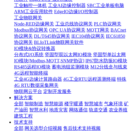
工业触控一体机
工业AI边缘控制器
SBC工业单板电脑
ARM工业应用软件
EdgeIO边缘I/O控制器
工业物联网关
Node-RED边缘网关
工业总线协议网关
PLC协议网关
Modbus协议网关
OPC UA协议网关
MQTT网关
BACnet
协议网关
DL/T645协议网关
IEC104协议网关
IEC61850
协议网关
BLIoTLink物联网关软件
IO模块&协议转换器
分布式I/O系统
坚固型双以太网IO模块
坚固型单以太网
IO模块[Modbus,MQTT,SNMP协议]
IP67防水防振IO模块
RS485远程IO模块
蓄电池组监测模块
M12分线盒与线束
4G远程智能终端
工业4G边缘计算路由器
4G工业RTU远程遥测终端
特殊
4G RTU数据采集网关
物联网云平台
定制开发服务
解决方案
全部
智能制造
智慧能源
楼宇暖通
智慧城市
气象环境
矿
产油田
智慧水利
地质灾害
网络通信
轨道交通
农业养殖
建筑工程
技术支持
全部
网关选型介绍视频
售后技术支持视频