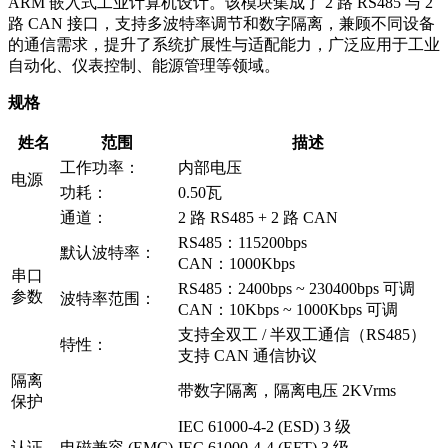
ARM 嵌入式工业计算机设计。该模块集成了 2 路 RS485 与 2
路 CAN 接口，支持多波特率调节和数字隔离，兼顾不同设备
的通信需求，提升了系统扩展性与适配能力，广泛应用于工业
自动化、仪表控制、能源管理等领域。
规格
姓名
范围
描述
工作功率：
内部电压
电源
功耗：
0.50瓦
通道：
2 路 RS485 + 2 路 CAN
RS485：115200bps
默认波特率：
CAN：1000Kbps
串口
RS485：2400bps ~ 230400bps 可调
参数
波特率范围：
CAN：10Kbps ~ 1000Kbps 可调
支持全双工 / 半双工通信（RS485）
特性：
支持 CAN 通信协议
隔离
带数字隔离，隔离电压 2KVrms
保护
IEC 61000-4-2 (ESD) 3 级
认证
电磁兼容 (EMC)
IEC 61000-4-4 (EFT) 3 级