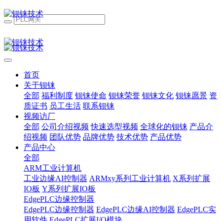
首页
关于钡铼
全部
福利制度
钡铼使命
钡铼荣誉
钡铼文化
钡铼愿景
资
质证书
员工生活
联系钡铼
视频访厂
全部
公司介绍视频
快速选型视频
全球化的钡铼
产品介
绍视频
团队优势
品牌优势
技术优势
产品优势
产品中心
全部
ARM工业计算机
工业边缘AI控制器
ARMxy系列工业计算机
X系列扩展
IO板
Y系列扩展IO板
EdgePLC边缘控制器
EdgePLC边缘控制器
EdgePLC边缘AI控制器
EdgePLC实
用软件
EdgePLC扩展I/O模块