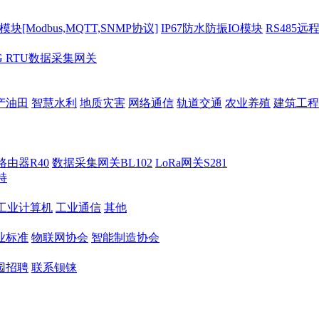
[Modbus,MQTT,SNMP协议]
IP67防水防振IO模块
RS485远
G RTU数据采集网关
产油田
智慧水利
地质灾害
网络通信
轨道交通
农业养殖
建筑工程
路由器R40
数据采集网关BL102
LoRa网关S281
持
M工业计算机
工业通信
其他
业标准
物联网协会
智能制造协会
园招聘
联系钡铼