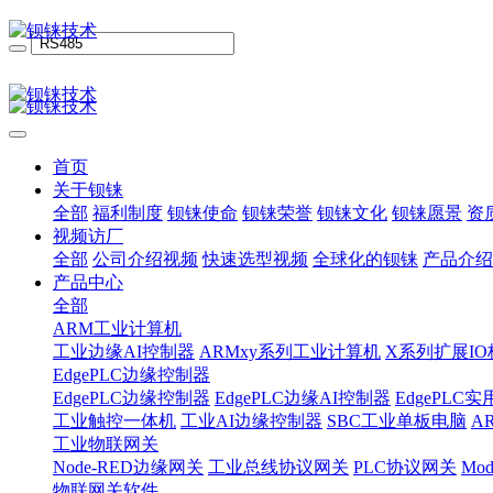
首页
关于钡铼
全部
福利制度
钡铼使命
钡铼荣誉
钡铼文化
钡铼愿景
资
视频访厂
全部
公司介绍视频
快速选型视频
全球化的钡铼
产品介绍
产品中心
全部
ARM工业计算机
工业边缘AI控制器
ARMxy系列工业计算机
X系列扩展IO
EdgePLC边缘控制器
EdgePLC边缘控制器
EdgePLC边缘AI控制器
EdgePLC
工业触控一体机
工业AI边缘控制器
SBC工业单板电脑
A
工业物联网关
Node-RED边缘网关
工业总线协议网关
PLC协议网关
Mo
物联网关软件