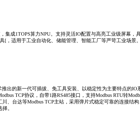
5处理器[，集成1TOPS算力NPU。支持灵活IO配置与高亮工业级屏幕，具
速配置工具[，适用于工业自动化、储能管理、智能工厂等严苛工业场景
210是钡铼技术推出的新一代可插拔、免工具安装、以稳定性为主要特点的
P协议，自带1路RS485接口，支持Modbus RTU转Modbus TC
EN、汇川、台达等Modbus TCP主站，采用弹片式稳定可靠的连
选择。