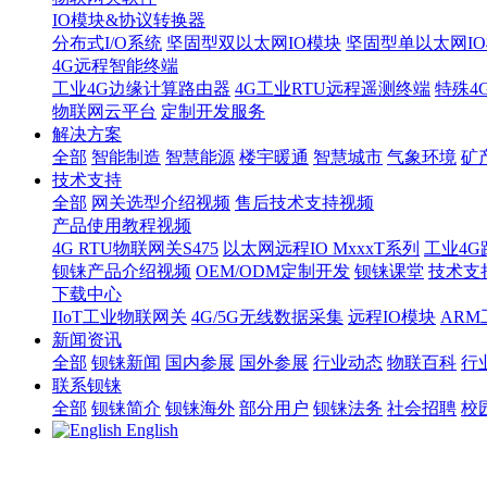
IO模块&协议转换器
分布式I/O系统
坚固型双以太网IO模块
坚固型单以太网IO模块
4G远程智能终端
工业4G边缘计算路由器
4G工业RTU远程遥测终端
特殊4
物联网云平台
定制开发服务
解决方案
全部
智能制造
智慧能源
楼宇暖通
智慧城市
气象环境
矿
技术支持
全部
网关选型介绍视频
售后技术支持视频
产品使用教程视频
4G RTU物联网关S475
以太网远程IO MxxxT系列
工业4G
钡铼产品介绍视频
OEM/ODM定制开发
钡铼课堂
技术支
下载中心
IIoT工业物联网关
4G/5G无线数据采集
远程IO模块
AR
新闻资讯
全部
钡铼新闻
国内参展
国外参展
行业动态
物联百科
行
联系钡铼
全部
钡铼简介
钡铼海外
部分用户
钡铼法务
社会招聘
校
English