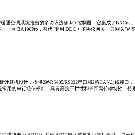
宇与暖通空调系统推出的多协议边缘 I/O 控制器。它集成了BACnet、
一台 BA190Pro，替代“专用 DDC + 多协议网关 + 云网关
单板计算机设计，提供2路RS485/RS232串口和2路CAN总
总线是常用的串行通信标准，具有高抗干扰性和长距离传输特性，
通道 CANBUS 串口模块专为 ARMxy 系列 ARM 嵌入式单板计