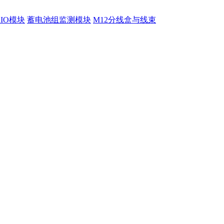
程IO模块
蓄电池组监测模块
M12分线盒与线束