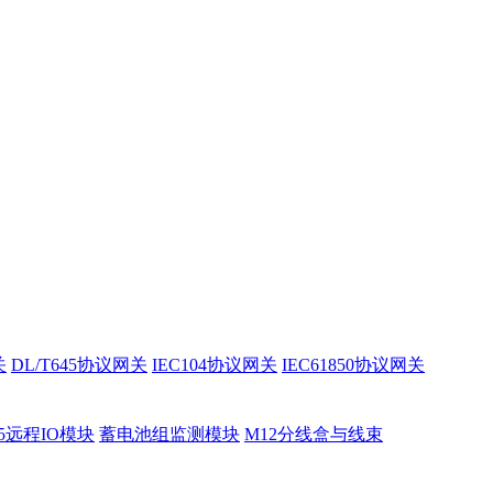
关
DL/T645协议网关
IEC104协议网关
IEC61850协议网关
85远程IO模块
蓄电池组监测模块
M12分线盒与线束