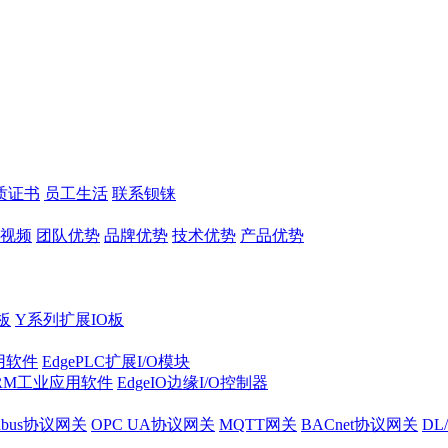
质证书
员工生活
联系钡铼
视频
团队优势
品牌优势
技术优势
产品优势
板
Y系列扩展IO板
实用软件
EdgePLC扩展I/O模块
RM工业应用软件
EdgeIO边缘I/O控制器
dbus协议网关
OPC UA协议网关
MQTT网关
BACnet协议网关
DL