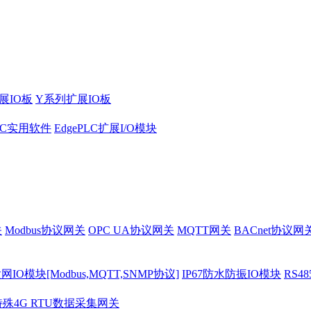
展IO板
Y系列扩展IO板
PLC实用软件
EdgePLC扩展I/O模块
关
Modbus协议网关
OPC UA协议网关
MQTT网关
BACnet协议网
O模块[Modbus,MQTT,SNMP协议]
IP67防水防振IO模块
RS4
特殊4G RTU数据采集网关