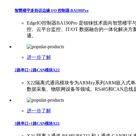
智慧楼宇多协议边缘 I/O 控制器 BA190Pro
EdgeIO控制器BA190Pro 是钡铼技术面向智慧楼
控、云平台监控、IT/OT 数据融合的一体化解决方案。
通。
进一步了解
2路串口+2路CAN模块X22
X22隔离式通讯模块专为ARMxy系列ARM嵌入式
数据采集、物联网设备等领域。RS485和CAN
进一步了解
3路串口+1路CAN模块X21
X21 隔离 3 通道 RS485/RS232 和 1 