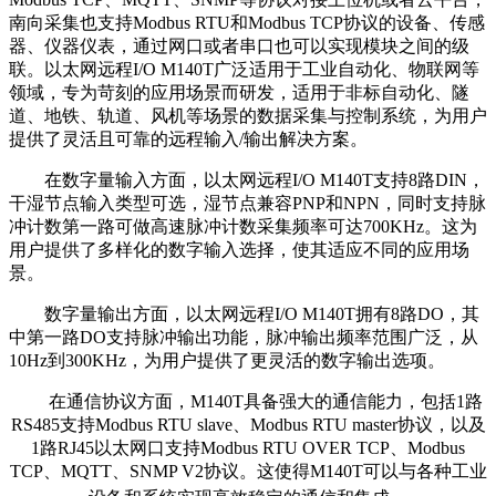
南向采集也支持Modbus RTU和Modbus TCP协议的设备、传感
器、仪器仪表，通过网口或者串口也可以实现模块之间的级
联。以太网远程I/O M140T广泛适用于工业自动化、物联网等
领域，专为苛刻的应用场景而研发，适用于非标自动化、隧
道、地铁、轨道、风机等场景的数据采集与控制系统，为用户
提供了灵活且可靠的远程输入/输出解决方案。
在数字量输入方面，以太网远程I/O M140T支持8路DIN，
干湿节点输入类型可选，湿节点兼容PNP和NPN，同时支持脉
冲计数第一路可做高速脉冲计数采集频率可达700KHz。这为
用户提供了多样化的数字输入选择，使其适应不同的应用场
景。
数字量输出方面，以太网远程I/O M140T拥有8路DO，其
中第一路DO支持脉冲输出功能，脉冲输出频率范围广泛，从
10Hz到300KHz，为用户提供了更灵活的数字输出选项。
在通信协议方面，M140T具备强大的通信能力，包括1路
RS485支持Modbus RTU slave、Modbus RTU master协议，以及
1路RJ45以太网口支持Modbus RTU OVER TCP、Modbus
TCP、MQTT、SNMP V2协议。这使得M140T可以与各种工业