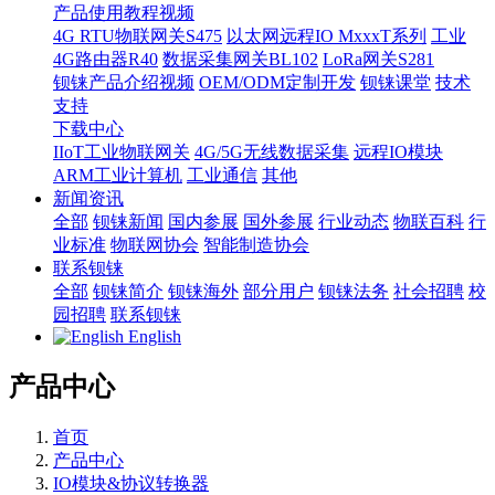
产品使用教程视频
4G RTU物联网关S475
以太网远程IO MxxxT系列
工业
4G路由器R40
数据采集网关BL102
LoRa网关S281
钡铼产品介绍视频
OEM/ODM定制开发
钡铼课堂
技术
支持
下载中心
IIoT工业物联网关
4G/5G无线数据采集
远程IO模块
ARM工业计算机
工业通信
其他
新闻资讯
全部
钡铼新闻
国内参展
国外参展
行业动态
物联百科
行
业标准
物联网协会
智能制造协会
联系钡铼
全部
钡铼简介
钡铼海外
部分用户
钡铼法务
社会招聘
校
园招聘
联系钡铼
English
产品中心
首页
产品中心
IO模块&协议转换器