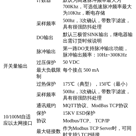
计数器
默认为高速脉冲频率最大为
700Khz，可选低速脉冲频率最大
为10Khz，断电存储
500hz，3次确认，带数字滤波，
采样频率
具有很强防抖处理
默认三极管SINK输出，继电器输
DO输出
出需订货时候说明
第一路DO支持脉冲输出功能，
脉冲输出
脉冲输出频率：10Hz~300KHz
50 VDC
过压保护
开关量输出
最大负载限
每个接点 500 mA
制
过热保护
175℃（典型），150℃（最小）
500hz，3次确认，带数字滤波，
采样频率
具有很强防抖处理
通讯规约
MQTT协议、ModBus TCP协议
保护
15KV ESD保护
10/100M自适
协议
Modbus/TCP、 TCP/IP
应以太网接口
作为Modbus TCP Server时，可同
最大链接数
时支持5 TCP链接