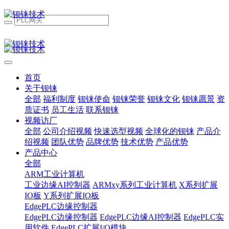
首页
关于钡铼
全部
福利制度
钡铼使命
钡铼荣誉
钡铼文化
钡铼愿景
资
质证书
员工生活
联系钡铼
视频访厂
全部
公司介绍视频
快速选型视频
全球化的钡铼
产品介
绍视频
团队优势
品牌优势
技术优势
产品优势
产品中心
全部
ARM工业计算机
工业边缘AI控制器
ARMxy系列工业计算机
X系列扩展
IO板
Y系列扩展IO板
EdgePLC边缘控制器
EdgePLC边缘控制器
EdgePLC边缘AI控制器
EdgePLC实
用软件
EdgePLC扩展I/O模块