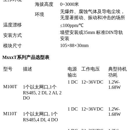
海拔高度
0~3000米
无爆炸、腐蚀气体及导电尘埃，
环境
无显著摇动、振动和冲击的场所
温度漂移
≤100ppm/℃
墙壁安装或35mm 标准DIN导轨
安装方式
安装
105×88×30mm
模块尺寸
MxxxT系列
产品选型表
型号
描述
电源
工作电压
典型待机
输出
功耗
1 DC
12~36VDC
1.2W-
M100T
1个以太网口,1个
1.68W
RS485, 2 DI, 2 AI, 2
DO
1 DC
12~36VDC
1.2W-
M110T
1个以太网口, 1个
1.68W
RS485,4 DI, 4 DO