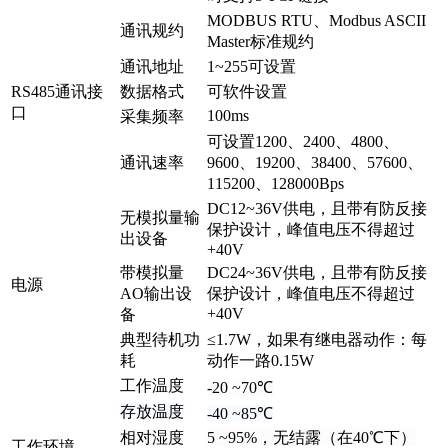
MODBUS RTU、Modbus ASCII
通讯规约
Master标准规约
通讯地址
1~255可设置
RS485通讯接
数据格式
可软件设置
口
100ms
采集频率
可设置1200、2400、4800、
通讯速率
9600、19200、38400、57600、
115200、128000Bps
DC12~36V供电，且带有防反接
无模拟量输
保护设计，峰值电压不得超过
出设备
+40V
带模拟量
DC24~36V供电，且带有防反接
电源
AO输出设
保护设计，峰值电压不得超过
+40V
备
典型待机功
≤1.7W，如果有继电器动作：每
耗
动作一路0.15W
工作温度
-20 ~70℃
存放温度
-40 ~85℃
相对湿度
5 ~95%，无结露（在40℃下）
工作环境