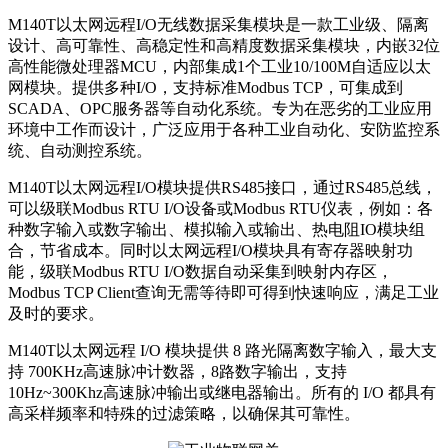
M140T以太网远程I/O无线数据采集模块是一款工业级、隔离
设计、高可靠性、高稳定性和高精度数据采集模块，内嵌32位
高性能微处理器MCU，内部集成1个工业10/100M自适应以太
网模块。提供多种I/O，支持标准Modbus TCP，可集成到
SCADA、OPC服务器等自动化系统。专为在恶劣的工业应用
环境中工作而设计，广泛应用于各种工业自动化、安防监控系
统、自动测控系统。
M140T以太网远程I/O模块提供RS485接口，通过RS485总线，
可以级联Modbus RTU I/O设备或Modbus RTU仪表，例如：各
种数字输入或数字输出、模拟输入或输出、热电阻IO模块组
合，节省成本。同时以太网远程I/O模块具有寄存器映射功
能，级联Modbus RTU I/O数据自动采集到映射内存区，
Modbus TCP Client查询无需等待即可得到快速响应，满足工业
及时的要求。
M140T以太网远程 I/O 模块提供 8 路光隔离数字输入，最大支
持 700KHz高速脉冲计数器，8路数字输出，支持
10Hz~300Khz高速脉冲输出或继电器输出。所有的 I/O 都具有
高采样频率和特殊的过滤策略，以确保其可靠性。