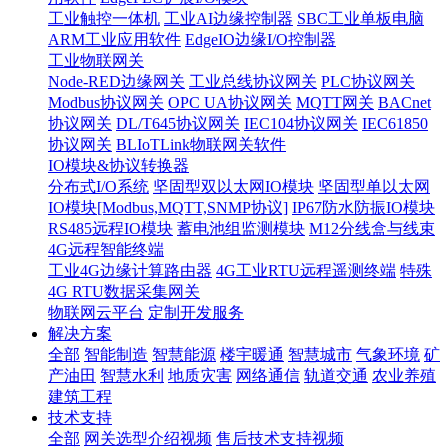
工业触控一体机
工业AI边缘控制器
SBC工业单板电脑
ARM工业应用软件
EdgeIO边缘I/O控制器
工业物联网关
Node-RED边缘网关
工业总线协议网关
PLC协议网关
Modbus协议网关
OPC UA协议网关
MQTT网关
BACnet
协议网关
DL/T645协议网关
IEC104协议网关
IEC61850
协议网关
BLIoTLink物联网关软件
IO模块&协议转换器
分布式I/O系统
坚固型双以太网IO模块
坚固型单以太网
IO模块[Modbus,MQTT,SNMP协议]
IP67防水防振IO模块
RS485远程IO模块
蓄电池组监测模块
M12分线盒与线束
4G远程智能终端
工业4G边缘计算路由器
4G工业RTU远程遥测终端
特殊
4G RTU数据采集网关
物联网云平台
定制开发服务
解决方案
全部
智能制造
智慧能源
楼宇暖通
智慧城市
气象环境
矿
产油田
智慧水利
地质灾害
网络通信
轨道交通
农业养殖
建筑工程
技术支持
全部
网关选型介绍视频
售后技术支持视频