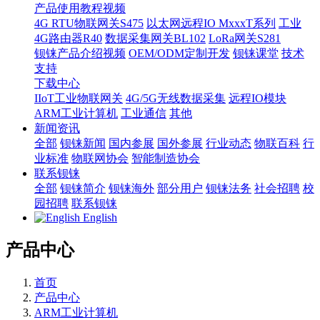
产品使用教程视频
4G RTU物联网关S475
以太网远程IO MxxxT系列
工业
4G路由器R40
数据采集网关BL102
LoRa网关S281
钡铼产品介绍视频
OEM/ODM定制开发
钡铼课堂
技术
支持
下载中心
IIoT工业物联网关
4G/5G无线数据采集
远程IO模块
ARM工业计算机
工业通信
其他
新闻资讯
全部
钡铼新闻
国内参展
国外参展
行业动态
物联百科
行
业标准
物联网协会
智能制造协会
联系钡铼
全部
钡铼简介
钡铼海外
部分用户
钡铼法务
社会招聘
校
园招聘
联系钡铼
English
产品中心
首页
产品中心
ARM工业计算机