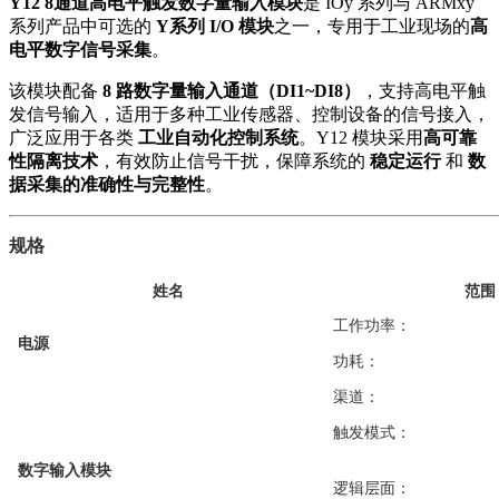
Y12 8通道高电平触发数字量输入模块
是 IOy 系列与 ARMxy
系列产品中可选的
Y系列 I/O 模块
之一，专用于工业现场的
高
电平数字信号采集
。
该模块配备
8 路数字量输入通道（DI1~DI8）
，支持高电平触
发信号输入，适用于多种工业传感器、控制设备的信号接入，
广泛应用于各类
工业自动化控制系统
。Y12 模块采用
高可靠
性隔离技术
，有效防止信号干扰，保障系统的
稳定运行
和
数
据采集的准确性与完整性
。
规格
姓名
范围
工作功率：
电源
功耗：
渠道：
触发模式：
数字输入模块
逻辑层面：