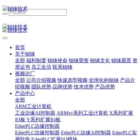
首页
关于钡铼
全部
福利制度
钡铼使命
钡铼荣誉
钡铼文化
钡铼愿景
资
质证书
员工生活
联系钡铼
视频访厂
全部
公司介绍视频
快速选型视频
全球化的钡铼
产品介
绍视频
团队优势
品牌优势
技术优势
产品优势
产品中心
全部
ARM工业计算机
工业边缘AI控制器
ARMxy系列工业计算机
X系列扩展
IO板
Y系列扩展IO板
EdgePLC边缘控制器
EdgePLC边缘控制器
EdgePLC边缘AI控制器
EdgePLC实
用软件
EdgePLC扩展I/O模块