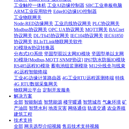
工业触控一体机
工业AI边缘控制器
SBC工业单板电脑
ARM工业应用软件
EdgeIO边缘I/O控制器
工业物联网关
Node-RED边缘网关
工业总线协议网关
PLC协议网关
Modbus协议网关
OPC UA协议网关
MQTT网关
BACnet
协议网关
DL/T645协议网关
IEC104协议网关
IEC61850
协议网关
BLIoTLink物联网关软件
IO模块&协议转换器
分布式I/O系统
坚固型双以太网IO模块
坚固型单以太网
IO模块[Modbus,MQTT,SNMP协议]
IP67防水防振IO模块
RS485远程IO模块
蓄电池组监测模块
M12分线盒与线束
4G远程智能终端
工业4G边缘计算路由器
4G工业RTU远程遥测终端
特殊
4G RTU数据采集网关
物联网云平台
定制开发服务
解决方案
全部
智能制造
智慧能源
楼宇暖通
智慧城市
气象环境
矿
产油田
智慧水利
地质灾害
网络通信
轨道交通
农业养殖
建筑工程
技术支持
全部
网关选型介绍视频
售后技术支持视频