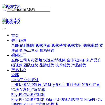
首页
关于钡铼
全部
福利制度
钡铼使命
钡铼荣誉
钡铼文化
钡铼愿景
资
质证书
员工生活
联系钡铼
视频访厂
全部
公司介绍视频
快速选型视频
全球化的钡铼
产品介
绍视频
团队优势
品牌优势
技术优势
产品优势
产品中心
全部
ARM工业计算机
工业边缘AI控制器
ARMxy系列工业计算机
X系列扩展
IO板
Y系列扩展IO板
EdgePLC边缘控制器
EdgePLC边缘控制器
EdgePLC边缘AI控制器
EdgePLC实
用软件
EdgePLC扩展I/O模块