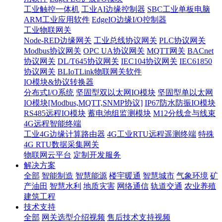
工业触控一体机
工业AI边缘控制器
SBC工业单板电脑
ARM工业应用软件
EdgeIO边缘I/O控制器
工业物联网关
Node-RED边缘网关
工业总线协议网关
PLC协议网关
Modbus协议网关
OPC UA协议网关
MQTT网关
BACnet
协议网关
DL/T645协议网关
IEC104协议网关
IEC61850
协议网关
BLIoTLink物联网关软件
IO模块&协议转换器
分布式I/O系统
坚固型双以太网IO模块
坚固型单以太网
IO模块[Modbus,MQTT,SNMP协议]
IP67防水防振IO模块
RS485远程IO模块
蓄电池组监测模块
M12分线盒与线束
4G远程智能终端
工业4G边缘计算路由器
4G工业RTU远程遥测终端
特殊
4G RTU数据采集网关
物联网云平台
定制开发服务
解决方案
全部
智能制造
智慧能源
楼宇暖通
智慧城市
气象环境
矿
产油田
智慧水利
地质灾害
网络通信
轨道交通
农业养殖
建筑工程
技术支持
全部
网关选型介绍视频
售后技术支持视频