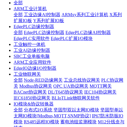
全部
ARM工业计算机
全部
工业边缘AI控制器
ARMxy系列工业计算机
X系列
扩展IO板
Y系列扩展IO板
EdgePLC边缘控制器
全部
EdgePLC边缘控制器
EdgePLC边缘AI控制器
EdgePLC实用软件
EdgePLC扩展I/O模块
工业触控一体机
工业AI边缘控制器
SBC工业单板电脑
ARM工业应用软件
EdgeIO边缘I/O控制器
工业物联网关
全部
Node-RED边缘网关
工业总线协议网关
PLC协议网
关
Modbus协议网关
OPC UA协议网关
MQTT网关
BACnet协议网关
DL/T645协议网关
IEC104协议网关
IEC61850协议网关
BLIoTLink物联网关软件
IO模块&协议转换器
全部
分布式I/O系统
坚固型双以太网IO模块
坚固型单以
太网IO模块[Modbus,MQTT,SNMP协议]
IP67防水防振IO
模块
RS485远程IO模块
蓄电池组监测模块
M12分线盒与