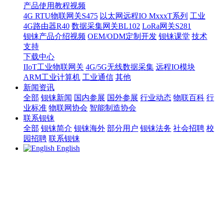
产品使用教程视频
4G RTU物联网关S475
以太网远程IO MxxxT系列
工业
4G路由器R40
数据采集网关BL102
LoRa网关S281
钡铼产品介绍视频
OEM/ODM定制开发
钡铼课堂
技术
支持
下载中心
IIoT工业物联网关
4G/5G无线数据采集
远程IO模块
ARM工业计算机
工业通信
其他
新闻资讯
全部
钡铼新闻
国内参展
国外参展
行业动态
物联百科
行
业标准
物联网协会
智能制造协会
联系钡铼
全部
钡铼简介
钡铼海外
部分用户
钡铼法务
社会招聘
校
园招聘
联系钡铼
English