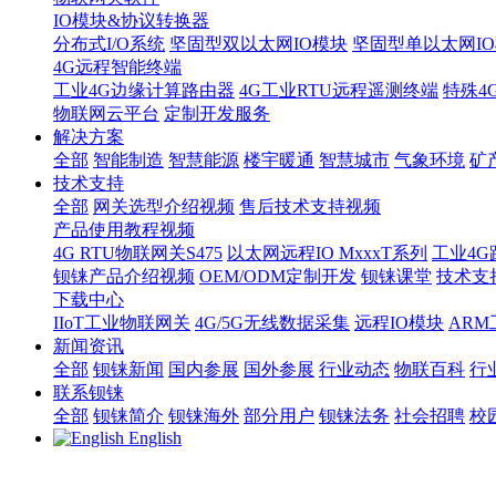
IO模块&协议转换器
分布式I/O系统
坚固型双以太网IO模块
坚固型单以太网IO模块
4G远程智能终端
工业4G边缘计算路由器
4G工业RTU远程遥测终端
特殊4
物联网云平台
定制开发服务
解决方案
全部
智能制造
智慧能源
楼宇暖通
智慧城市
气象环境
矿
技术支持
全部
网关选型介绍视频
售后技术支持视频
产品使用教程视频
4G RTU物联网关S475
以太网远程IO MxxxT系列
工业4G
钡铼产品介绍视频
OEM/ODM定制开发
钡铼课堂
技术支
下载中心
IIoT工业物联网关
4G/5G无线数据采集
远程IO模块
AR
新闻资讯
全部
钡铼新闻
国内参展
国外参展
行业动态
物联百科
行
联系钡铼
全部
钡铼简介
钡铼海外
部分用户
钡铼法务
社会招聘
校
English