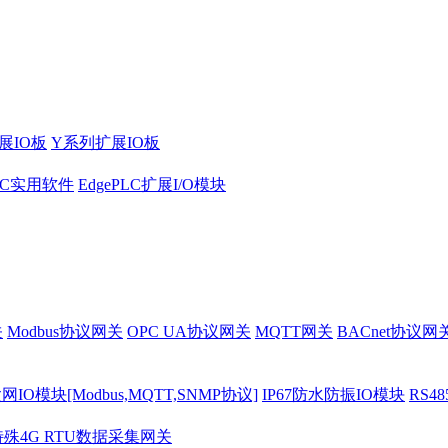
展IO板
Y系列扩展IO板
PLC实用软件
EdgePLC扩展I/O模块
关
Modbus协议网关
OPC UA协议网关
MQTT网关
BACnet协议网
O模块[Modbus,MQTT,SNMP协议]
IP67防水防振IO模块
RS4
特殊4G RTU数据采集网关