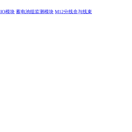
程IO模块
蓄电池组监测模块
M12分线盒与线束