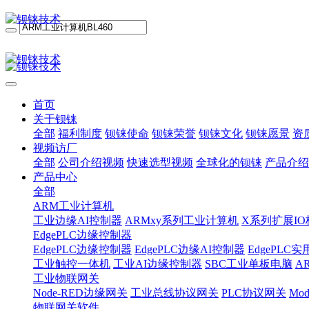
首页
关于钡铼
全部
福利制度
钡铼使命
钡铼荣誉
钡铼文化
钡铼愿景
资
视频访厂
全部
公司介绍视频
快速选型视频
全球化的钡铼
产品介绍
产品中心
全部
ARM工业计算机
工业边缘AI控制器
ARMxy系列工业计算机
X系列扩展IO
EdgePLC边缘控制器
EdgePLC边缘控制器
EdgePLC边缘AI控制器
EdgePLC
工业触控一体机
工业AI边缘控制器
SBC工业单板电脑
A
工业物联网关
Node-RED边缘网关
工业总线协议网关
PLC协议网关
Mo
物联网关软件