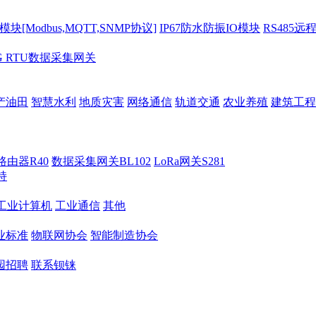
[Modbus,MQTT,SNMP协议]
IP67防水防振IO模块
RS485远
G RTU数据采集网关
产油田
智慧水利
地质灾害
网络通信
轨道交通
农业养殖
建筑工程
路由器R40
数据采集网关BL102
LoRa网关S281
持
M工业计算机
工业通信
其他
业标准
物联网协会
智能制造协会
园招聘
联系钡铼