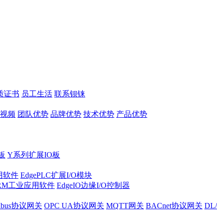
质证书
员工生活
联系钡铼
视频
团队优势
品牌优势
技术优势
产品优势
板
Y系列扩展IO板
实用软件
EdgePLC扩展I/O模块
RM工业应用软件
EdgeIO边缘I/O控制器
dbus协议网关
OPC UA协议网关
MQTT网关
BACnet协议网关
DL