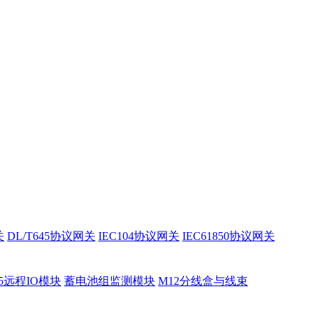
关
DL/T645协议网关
IEC104协议网关
IEC61850协议网关
85远程IO模块
蓄电池组监测模块
M12分线盒与线束