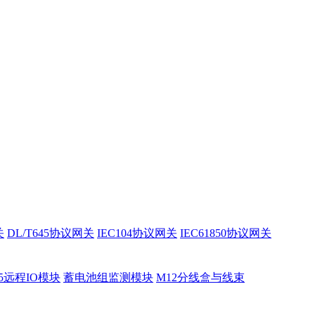
关
DL/T645协议网关
IEC104协议网关
IEC61850协议网关
85远程IO模块
蓄电池组监测模块
M12分线盒与线束