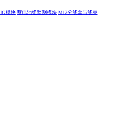
程IO模块
蓄电池组监测模块
M12分线盒与线束