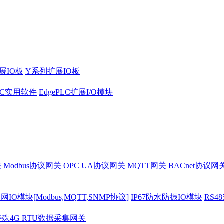
展IO板
Y系列扩展IO板
PLC实用软件
EdgePLC扩展I/O模块
关
Modbus协议网关
OPC UA协议网关
MQTT网关
BACnet协议网
O模块[Modbus,MQTT,SNMP协议]
IP67防水防振IO模块
RS4
特殊4G RTU数据采集网关