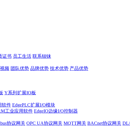
质证书
员工生活
联系钡铼
视频
团队优势
品牌优势
技术优势
产品优势
板
Y系列扩展IO板
实用软件
EdgePLC扩展I/O模块
RM工业应用软件
EdgeIO边缘I/O控制器
dbus协议网关
OPC UA协议网关
MQTT网关
BACnet协议网关
DL