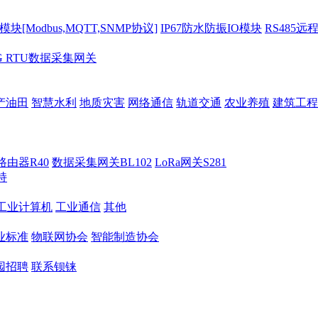
[Modbus,MQTT,SNMP协议]
IP67防水防振IO模块
RS485远
G RTU数据采集网关
产油田
智慧水利
地质灾害
网络通信
轨道交通
农业养殖
建筑工程
路由器R40
数据采集网关BL102
LoRa网关S281
持
M工业计算机
工业通信
其他
业标准
物联网协会
智能制造协会
园招聘
联系钡铼