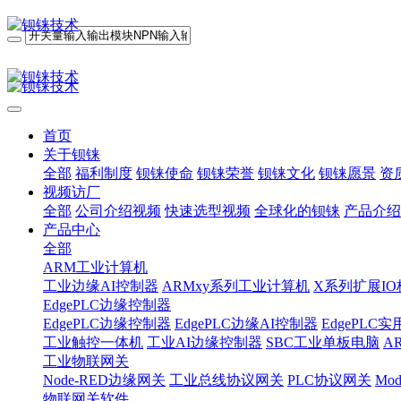
首页
关于钡铼
全部
福利制度
钡铼使命
钡铼荣誉
钡铼文化
钡铼愿景
资
视频访厂
全部
公司介绍视频
快速选型视频
全球化的钡铼
产品介绍
产品中心
全部
ARM工业计算机
工业边缘AI控制器
ARMxy系列工业计算机
X系列扩展IO
EdgePLC边缘控制器
EdgePLC边缘控制器
EdgePLC边缘AI控制器
EdgePLC
工业触控一体机
工业AI边缘控制器
SBC工业单板电脑
A
工业物联网关
Node-RED边缘网关
工业总线协议网关
PLC协议网关
Mo
物联网关软件