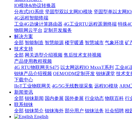
IO模块&协议转换器
分布式I/O系统
坚固型双以太网IO模块
坚固型单以太网IO模块
4G远程智能终端
工业4G边缘计算路由器
4G工业RTU远程遥测终端
特殊4
物联网云平台
定制开发服务
解决方案
全部
智能制造
智慧能源
楼宇暖通
智慧城市
气象环境
矿
技术支持
全部
网关选型介绍视频
售后技术支持视频
产品使用教程视频
4G RTU物联网关S475
以太网远程IO MxxxT系列
工业4G
钡铼产品介绍视频
OEM/ODM定制开发
钡铼课堂
技术支
下载中心
IIoT工业物联网关
4G/5G无线数据采集
远程IO模块
AR
新闻资讯
全部
钡铼新闻
国内参展
国外参展
行业动态
物联百科
行
联系钡铼
全部
钡铼简介
钡铼海外
部分用户
钡铼法务
社会招聘
校
English