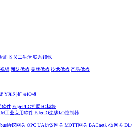
质证书
员工生活
联系钡铼
视频
团队优势
品牌优势
技术优势
产品优势
板
Y系列扩展IO板
实用软件
EdgePLC扩展I/O模块
RM工业应用软件
EdgeIO边缘I/O控制器
dbus协议网关
OPC UA协议网关
MQTT网关
BACnet协议网关
DL