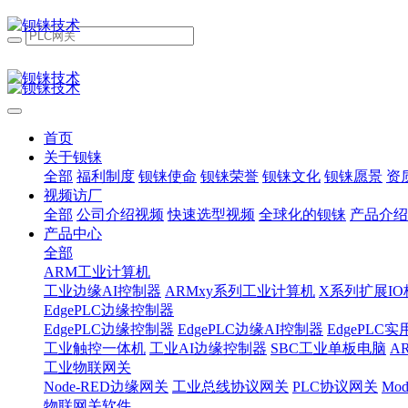
首页
关于钡铼
全部
福利制度
钡铼使命
钡铼荣誉
钡铼文化
钡铼愿景
资
视频访厂
全部
公司介绍视频
快速选型视频
全球化的钡铼
产品介绍
产品中心
全部
ARM工业计算机
工业边缘AI控制器
ARMxy系列工业计算机
X系列扩展IO
EdgePLC边缘控制器
EdgePLC边缘控制器
EdgePLC边缘AI控制器
EdgePLC
工业触控一体机
工业AI边缘控制器
SBC工业单板电脑
A
工业物联网关
Node-RED边缘网关
工业总线协议网关
PLC协议网关
Mo
物联网关软件