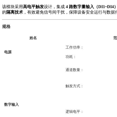
该模块采用
高电平触发
设计，集成
4 路数字量输入（DI1~DI4
的
隔离技术
，有效避免信号间干扰，保障设备安全运行与数据
规格
姓名
范
工作功率：
电源
功耗：
通道数量：
触发方式：
数字输入
逻辑电平：