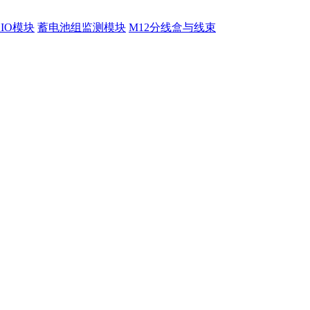
程IO模块
蓄电池组监测模块
M12分线盒与线束