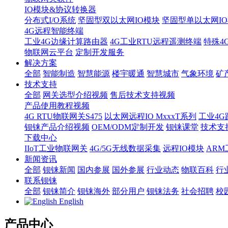
IO模块&协议转换器
分布式I/O系统
坚固型双以太网IO模块
坚固型单以太网IO模块
4G远程智能终端
工业4G边缘计算路由器
4G工业RTU远程遥测终端
特殊4
物联网云平台
定制开发服务
解决方案
全部
智能制造
智慧能源
楼宇暖通
智慧城市
气象环境
矿
技术支持
全部
网关选型介绍视频
售后技术支持视频
产品使用教程视频
4G RTU物联网关S475
以太网远程IO MxxxT系列
工业4G
钡铼产品介绍视频
OEM/ODM定制开发
钡铼课堂
技术支
下载中心
IIoT工业物联网关
4G/5G无线数据采集
远程IO模块
AR
新闻资讯
全部
钡铼新闻
国内参展
国外参展
行业动态
物联百科
行
联系钡铼
全部
钡铼简介
钡铼海外
部分用户
钡铼法务
社会招聘
校
English
产品中心