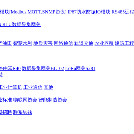
[Modbus,MQTT,SNMP协议]
IP67防水防振IO模块
RS485远
G RTU数据采集网关
产油田
智慧水利
地质灾害
网络通信
轨道交通
农业养殖
建筑工程
路由器R40
数据采集网关BL102
LoRa网关S281
持
M工业计算机
工业通信
其他
业标准
物联网协会
智能制造协会
园招聘
联系钡铼