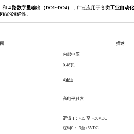
）
和
4 路数字量输出（DO1~DO4）
，广泛应用于各类
工业自动化
传输的准确性。
围
描述
内部电压
0.48瓦
4通道
高电平触发
逻辑 1：+15 至 +30VDC
逻辑0：-3至+5VDC