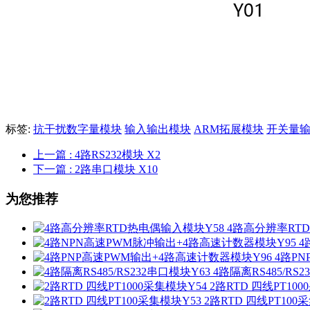
标签:
抗干扰数字量模块
输入输出模块
ARM拓展模块
开关量输
上一篇
: 4路RS232模块 X2
下一篇
: 2路串口模块 X10
为您推荐
4路高分辨率RT
4
4路P
4路隔离RS485/RS
2路RTD 四线PT10
2路RTD 四线PT100