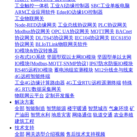
工业触控一体机
工业AI边缘控制器
SBC工业单板电脑
ARM工业应用软件
EdgeIO边缘I/O控制器
工业物联网关
Node-RED边缘网关
工业总线协议网关
PLC协议网关
Modbus协议网关
OPC UA协议网关
MQTT网关
BACnet
协议网关
DL/T645协议网关
IEC104协议网关
IEC61850
协议网关
BLIoTLink物联网关软件
IO模块&协议转换器
分布式I/O系统
坚固型双以太网IO模块
坚固型单以太网
IO模块[Modbus,MQTT,SNMP协议]
IP67防水防振IO模块
RS485远程IO模块
蓄电池组监测模块
M12分线盒与线束
4G远程智能终端
工业4G边缘计算路由器
4G工业RTU远程遥测终端
特殊
4G RTU数据采集网关
物联网云平台
定制开发服务
解决方案
全部
智能制造
智慧能源
楼宇暖通
智慧城市
气象环境
矿
产油田
智慧水利
地质灾害
网络通信
轨道交通
农业养殖
建筑工程
技术支持
全部
网关选型介绍视频
售后技术支持视频