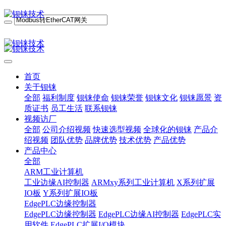
首页
关于钡铼
全部
福利制度
钡铼使命
钡铼荣誉
钡铼文化
钡铼愿景
资
质证书
员工生活
联系钡铼
视频访厂
全部
公司介绍视频
快速选型视频
全球化的钡铼
产品介
绍视频
团队优势
品牌优势
技术优势
产品优势
产品中心
全部
ARM工业计算机
工业边缘AI控制器
ARMxy系列工业计算机
X系列扩展
IO板
Y系列扩展IO板
EdgePLC边缘控制器
EdgePLC边缘控制器
EdgePLC边缘AI控制器
EdgePLC实
用软件
EdgePLC扩展I/O模块