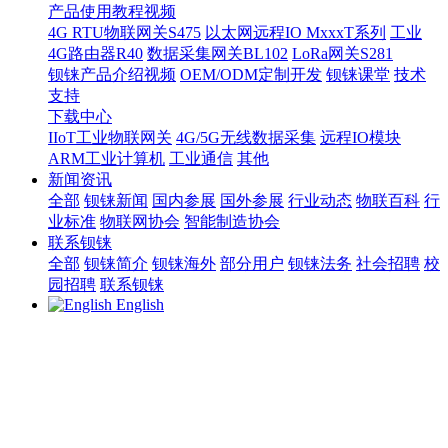
产品使用教程视频
4G RTU物联网关S475
以太网远程IO MxxxT系列
工业
4G路由器R40
数据采集网关BL102
LoRa网关S281
钡铼产品介绍视频
OEM/ODM定制开发
钡铼课堂
技术
支持
下载中心
IIoT工业物联网关
4G/5G无线数据采集
远程IO模块
ARM工业计算机
工业通信
其他
新闻资讯
全部
钡铼新闻
国内参展
国外参展
行业动态
物联百科
行
业标准
物联网协会
智能制造协会
联系钡铼
全部
钡铼简介
钡铼海外
部分用户
钡铼法务
社会招聘
校
园招聘
联系钡铼
English