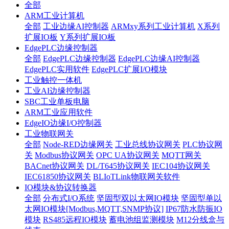
全部
ARM工业计算机
全部
工业边缘AI控制器
ARMxy系列工业计算机
X系列
扩展IO板
Y系列扩展IO板
EdgePLC边缘控制器
全部
EdgePLC边缘控制器
EdgePLC边缘AI控制器
EdgePLC实用软件
EdgePLC扩展I/O模块
工业触控一体机
工业AI边缘控制器
SBC工业单板电脑
ARM工业应用软件
EdgeIO边缘I/O控制器
工业物联网关
全部
Node-RED边缘网关
工业总线协议网关
PLC协议网
关
Modbus协议网关
OPC UA协议网关
MQTT网关
BACnet协议网关
DL/T645协议网关
IEC104协议网关
IEC61850协议网关
BLIoTLink物联网关软件
IO模块&协议转换器
全部
分布式I/O系统
坚固型双以太网IO模块
坚固型单以
太网IO模块[Modbus,MQTT,SNMP协议]
IP67防水防振IO
模块
RS485远程IO模块
蓄电池组监测模块
M12分线盒与