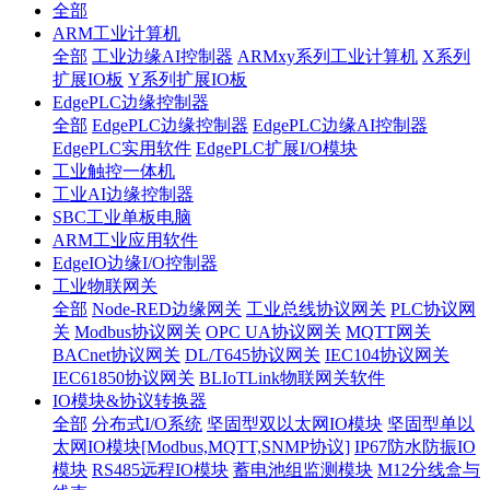
全部
ARM工业计算机
全部
工业边缘AI控制器
ARMxy系列工业计算机
X系列
扩展IO板
Y系列扩展IO板
EdgePLC边缘控制器
全部
EdgePLC边缘控制器
EdgePLC边缘AI控制器
EdgePLC实用软件
EdgePLC扩展I/O模块
工业触控一体机
工业AI边缘控制器
SBC工业单板电脑
ARM工业应用软件
EdgeIO边缘I/O控制器
工业物联网关
全部
Node-RED边缘网关
工业总线协议网关
PLC协议网
关
Modbus协议网关
OPC UA协议网关
MQTT网关
BACnet协议网关
DL/T645协议网关
IEC104协议网关
IEC61850协议网关
BLIoTLink物联网关软件
IO模块&协议转换器
全部
分布式I/O系统
坚固型双以太网IO模块
坚固型单以
太网IO模块[Modbus,MQTT,SNMP协议]
IP67防水防振IO
模块
RS485远程IO模块
蓄电池组监测模块
M12分线盒与