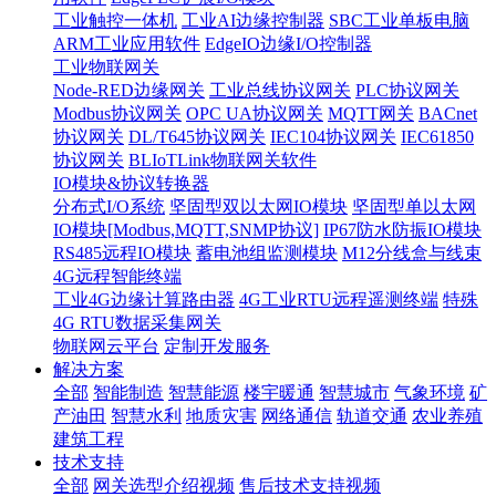
工业触控一体机
工业AI边缘控制器
SBC工业单板电脑
ARM工业应用软件
EdgeIO边缘I/O控制器
工业物联网关
Node-RED边缘网关
工业总线协议网关
PLC协议网关
Modbus协议网关
OPC UA协议网关
MQTT网关
BACnet
协议网关
DL/T645协议网关
IEC104协议网关
IEC61850
协议网关
BLIoTLink物联网关软件
IO模块&协议转换器
分布式I/O系统
坚固型双以太网IO模块
坚固型单以太网
IO模块[Modbus,MQTT,SNMP协议]
IP67防水防振IO模块
RS485远程IO模块
蓄电池组监测模块
M12分线盒与线束
4G远程智能终端
工业4G边缘计算路由器
4G工业RTU远程遥测终端
特殊
4G RTU数据采集网关
物联网云平台
定制开发服务
解决方案
全部
智能制造
智慧能源
楼宇暖通
智慧城市
气象环境
矿
产油田
智慧水利
地质灾害
网络通信
轨道交通
农业养殖
建筑工程
技术支持
全部
网关选型介绍视频
售后技术支持视频