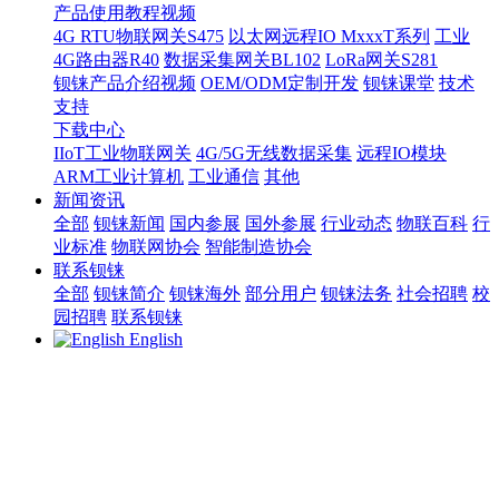
产品使用教程视频
4G RTU物联网关S475
以太网远程IO MxxxT系列
工业
4G路由器R40
数据采集网关BL102
LoRa网关S281
钡铼产品介绍视频
OEM/ODM定制开发
钡铼课堂
技术
支持
下载中心
IIoT工业物联网关
4G/5G无线数据采集
远程IO模块
ARM工业计算机
工业通信
其他
新闻资讯
全部
钡铼新闻
国内参展
国外参展
行业动态
物联百科
行
业标准
物联网协会
智能制造协会
联系钡铼
全部
钡铼简介
钡铼海外
部分用户
钡铼法务
社会招聘
校
园招聘
联系钡铼
English