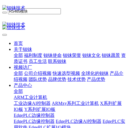
首页
关于钡铼
全部
福利制度
钡铼使命
钡铼荣誉
钡铼文化
钡铼愿景
资
质证书
员工生活
联系钡铼
视频访厂
全部
公司介绍视频
快速选型视频
全球化的钡铼
产品介
绍视频
团队优势
品牌优势
技术优势
产品优势
产品中心
全部
ARM工业计算机
工业边缘AI控制器
ARMxy系列工业计算机
X系列扩展
IO板
Y系列扩展IO板
EdgePLC边缘控制器
EdgePLC边缘控制器
EdgePLC边缘AI控制器
EdgePLC实
用软件
EdgePLC扩展I/O模块