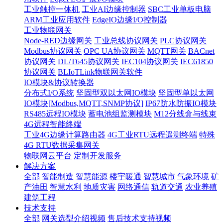
工业触控一体机
工业AI边缘控制器
SBC工业单板电脑
ARM工业应用软件
EdgeIO边缘I/O控制器
工业物联网关
Node-RED边缘网关
工业总线协议网关
PLC协议网关
Modbus协议网关
OPC UA协议网关
MQTT网关
BACnet
协议网关
DL/T645协议网关
IEC104协议网关
IEC61850
协议网关
BLIoTLink物联网关软件
IO模块&协议转换器
分布式I/O系统
坚固型双以太网IO模块
坚固型单以太网
IO模块[Modbus,MQTT,SNMP协议]
IP67防水防振IO模块
RS485远程IO模块
蓄电池组监测模块
M12分线盒与线束
4G远程智能终端
工业4G边缘计算路由器
4G工业RTU远程遥测终端
特殊
4G RTU数据采集网关
物联网云平台
定制开发服务
解决方案
全部
智能制造
智慧能源
楼宇暖通
智慧城市
气象环境
矿
产油田
智慧水利
地质灾害
网络通信
轨道交通
农业养殖
建筑工程
技术支持
全部
网关选型介绍视频
售后技术支持视频