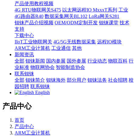
产品使用教程视频
4G RTU物联网关S475
以太网远程IO MxxxT系列
工业
4G路由器R40
数据采集网关BL102
LoRa网关S281
钡铼产品介绍视频
OEM/ODM定制开发
钡铼课堂
技术
支持
下载中心
IIoT工业物联网关
4G/5G无线数据采集
远程IO模块
ARM工业计算机
工业通信
其他
新闻资讯
全部
钡铼新闻
国内参展
国外参展
行业动态
物联百科
行
业标准
物联网协会
智能制造协会
联系钡铼
全部
钡铼简介
钡铼海外
部分用户
钡铼法务
社会招聘
校
园招聘
联系钡铼
English
产品中心
首页
产品中心
ARM工业计算机