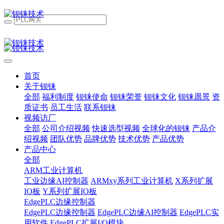
首页
关于钡铼
全部
福利制度
钡铼使命
钡铼荣誉
钡铼文化
钡铼愿景
资
质证书
员工生活
联系钡铼
视频访厂
全部
公司介绍视频
快速选型视频
全球化的钡铼
产品介
绍视频
团队优势
品牌优势
技术优势
产品优势
产品中心
全部
ARM工业计算机
工业边缘AI控制器
ARMxy系列工业计算机
X系列扩展
IO板
Y系列扩展IO板
EdgePLC边缘控制器
EdgePLC边缘控制器
EdgePLC边缘AI控制器
EdgePLC实
用软件
EdgePLC扩展I/O模块