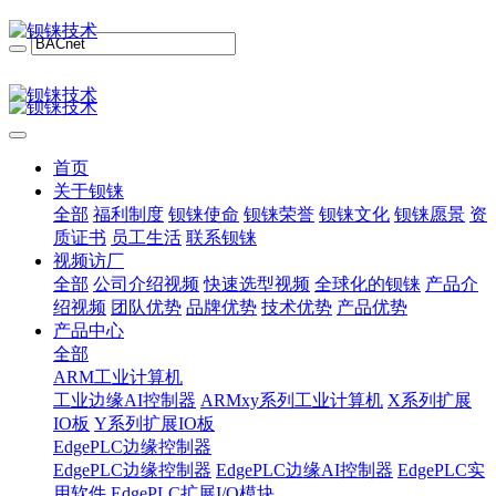
首页
关于钡铼
全部
福利制度
钡铼使命
钡铼荣誉
钡铼文化
钡铼愿景
资
质证书
员工生活
联系钡铼
视频访厂
全部
公司介绍视频
快速选型视频
全球化的钡铼
产品介
绍视频
团队优势
品牌优势
技术优势
产品优势
产品中心
全部
ARM工业计算机
工业边缘AI控制器
ARMxy系列工业计算机
X系列扩展
IO板
Y系列扩展IO板
EdgePLC边缘控制器
EdgePLC边缘控制器
EdgePLC边缘AI控制器
EdgePLC实
用软件
EdgePLC扩展I/O模块