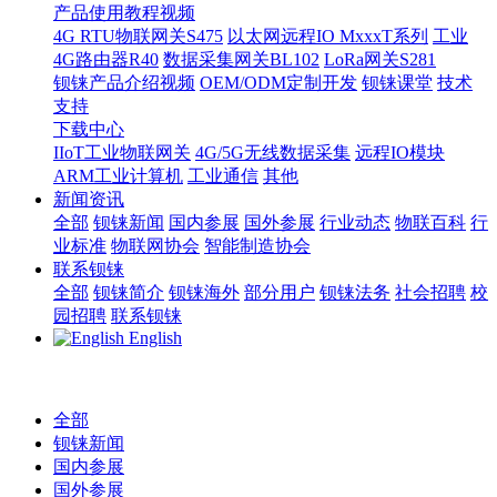
产品使用教程视频
4G RTU物联网关S475
以太网远程IO MxxxT系列
工业
4G路由器R40
数据采集网关BL102
LoRa网关S281
钡铼产品介绍视频
OEM/ODM定制开发
钡铼课堂
技术
支持
下载中心
IIoT工业物联网关
4G/5G无线数据采集
远程IO模块
ARM工业计算机
工业通信
其他
新闻资讯
全部
钡铼新闻
国内参展
国外参展
行业动态
物联百科
行
业标准
物联网协会
智能制造协会
联系钡铼
全部
钡铼简介
钡铼海外
部分用户
钡铼法务
社会招聘
校
园招聘
联系钡铼
English
全部
钡铼新闻
国内参展
国外参展