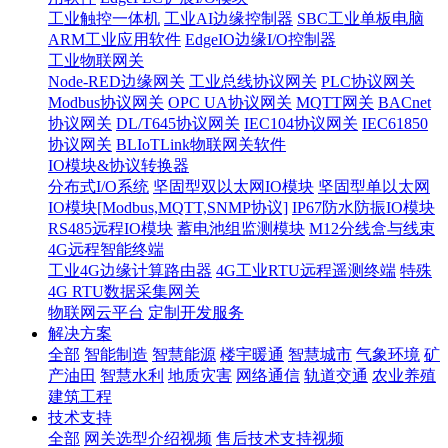
工业触控一体机
工业AI边缘控制器
SBC工业单板电脑
ARM工业应用软件
EdgeIO边缘I/O控制器
工业物联网关
Node-RED边缘网关
工业总线协议网关
PLC协议网关
Modbus协议网关
OPC UA协议网关
MQTT网关
BACnet
协议网关
DL/T645协议网关
IEC104协议网关
IEC61850
协议网关
BLIoTLink物联网关软件
IO模块&协议转换器
分布式I/O系统
坚固型双以太网IO模块
坚固型单以太网
IO模块[Modbus,MQTT,SNMP协议]
IP67防水防振IO模块
RS485远程IO模块
蓄电池组监测模块
M12分线盒与线束
4G远程智能终端
工业4G边缘计算路由器
4G工业RTU远程遥测终端
特殊
4G RTU数据采集网关
物联网云平台
定制开发服务
解决方案
全部
智能制造
智慧能源
楼宇暖通
智慧城市
气象环境
矿
产油田
智慧水利
地质灾害
网络通信
轨道交通
农业养殖
建筑工程
技术支持
全部
网关选型介绍视频
售后技术支持视频