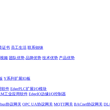
质证书
员工生活
联系钡铼
视频
团队优势
品牌优势
技术优势
产品优势
板
Y系列扩展IO板
实用软件
EdgePLC扩展I/O模块
RM工业应用软件
EdgeIO边缘I/O控制器
dbus协议网关
OPC UA协议网关
MQTT网关
BACnet协议网关
DL