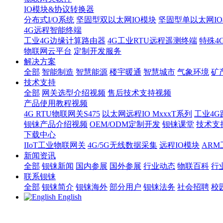
IO模块&协议转换器
分布式I/O系统
坚固型双以太网IO模块
坚固型单以太网IO模块
4G远程智能终端
工业4G边缘计算路由器
4G工业RTU远程遥测终端
特殊4
物联网云平台
定制开发服务
解决方案
全部
智能制造
智慧能源
楼宇暖通
智慧城市
气象环境
矿
技术支持
全部
网关选型介绍视频
售后技术支持视频
产品使用教程视频
4G RTU物联网关S475
以太网远程IO MxxxT系列
工业4G
钡铼产品介绍视频
OEM/ODM定制开发
钡铼课堂
技术支
下载中心
IIoT工业物联网关
4G/5G无线数据采集
远程IO模块
AR
新闻资讯
全部
钡铼新闻
国内参展
国外参展
行业动态
物联百科
行
联系钡铼
全部
钡铼简介
钡铼海外
部分用户
钡铼法务
社会招聘
校
English