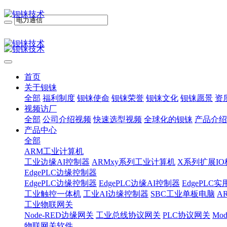
首页
关于钡铼
全部
福利制度
钡铼使命
钡铼荣誉
钡铼文化
钡铼愿景
资
视频访厂
全部
公司介绍视频
快速选型视频
全球化的钡铼
产品介绍
产品中心
全部
ARM工业计算机
工业边缘AI控制器
ARMxy系列工业计算机
X系列扩展IO
EdgePLC边缘控制器
EdgePLC边缘控制器
EdgePLC边缘AI控制器
EdgePLC
工业触控一体机
工业AI边缘控制器
SBC工业单板电脑
A
工业物联网关
Node-RED边缘网关
工业总线协议网关
PLC协议网关
Mo
物联网关软件