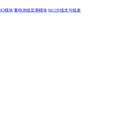
程IO模块
蓄电池组监测模块
M12分线盒与线束