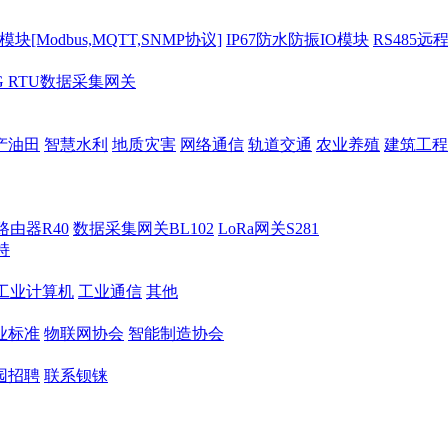
[Modbus,MQTT,SNMP协议]
IP67防水防振IO模块
RS485远
G RTU数据采集网关
产油田
智慧水利
地质灾害
网络通信
轨道交通
农业养殖
建筑工程
路由器R40
数据采集网关BL102
LoRa网关S281
持
M工业计算机
工业通信
其他
业标准
物联网协会
智能制造协会
园招聘
联系钡铼