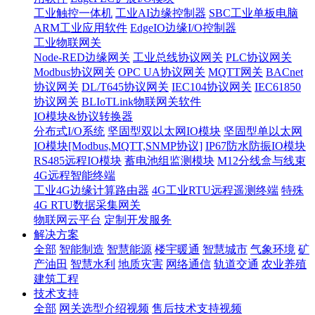
工业触控一体机
工业AI边缘控制器
SBC工业单板电脑
ARM工业应用软件
EdgeIO边缘I/O控制器
工业物联网关
Node-RED边缘网关
工业总线协议网关
PLC协议网关
Modbus协议网关
OPC UA协议网关
MQTT网关
BACnet
协议网关
DL/T645协议网关
IEC104协议网关
IEC61850
协议网关
BLIoTLink物联网关软件
IO模块&协议转换器
分布式I/O系统
坚固型双以太网IO模块
坚固型单以太网
IO模块[Modbus,MQTT,SNMP协议]
IP67防水防振IO模块
RS485远程IO模块
蓄电池组监测模块
M12分线盒与线束
4G远程智能终端
工业4G边缘计算路由器
4G工业RTU远程遥测终端
特殊
4G RTU数据采集网关
物联网云平台
定制开发服务
解决方案
全部
智能制造
智慧能源
楼宇暖通
智慧城市
气象环境
矿
产油田
智慧水利
地质灾害
网络通信
轨道交通
农业养殖
建筑工程
技术支持
全部
网关选型介绍视频
售后技术支持视频