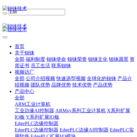
首页
关于钡铼
全部
福利制度
钡铼使命
钡铼荣誉
钡铼文化
钡铼愿景
资
质证书
员工生活
联系钡铼
视频访厂
全部
公司介绍视频
快速选型视频
全球化的钡铼
产品介
绍视频
团队优势
品牌优势
技术优势
产品优势
产品中心
全部
ARM工业计算机
工业边缘AI控制器
ARMxy系列工业计算机
X系列扩展
IO板
Y系列扩展IO板
EdgePLC边缘控制器
EdgePLC边缘控制器
EdgePLC边缘AI控制器
EdgePLC实
用软件
EdgePLC扩展I/O模块