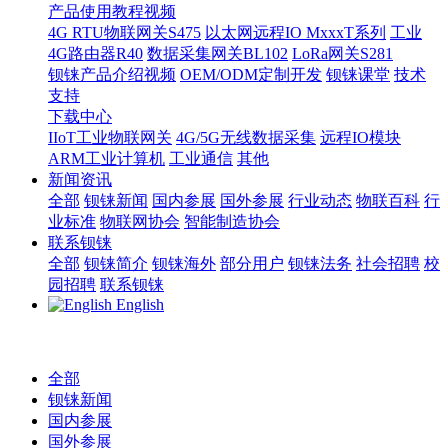
产品使用教程视频
4G RTU物联网关S475
以太网远程IO MxxxT系列
工业
4G路由器R40
数据采集网关BL102
LoRa网关S281
钡铼产品介绍视频
OEM/ODM定制开发
钡铼课堂
技术
支持
下载中心
IIoT工业物联网关
4G/5G无线数据采集
远程IO模块
ARM工业计算机
工业通信
其他
新闻资讯
全部
钡铼新闻
国内参展
国外参展
行业动态
物联百科
行
业标准
物联网协会
智能制造协会
联系钡铼
全部
钡铼简介
钡铼海外
部分用户
钡铼法务
社会招聘
校
园招聘
联系钡铼
English
全部
钡铼新闻
国内参展
国外参展