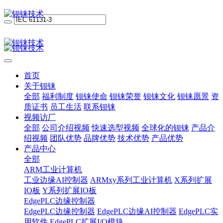
首页
关于钡铼
全部
福利制度
钡铼使命
钡铼荣誉
钡铼文化
钡铼愿景
资
质证书
员工生活
联系钡铼
视频访厂
全部
公司介绍视频
快速选型视频
全球化的钡铼
产品介
绍视频
团队优势
品牌优势
技术优势
产品优势
产品中心
全部
ARM工业计算机
工业边缘AI控制器
ARMxy系列工业计算机
X系列扩展
IO板
Y系列扩展IO板
EdgePLC边缘控制器
EdgePLC边缘控制器
EdgePLC边缘AI控制器
EdgePLC实
用软件
EdgePLC扩展I/O模块