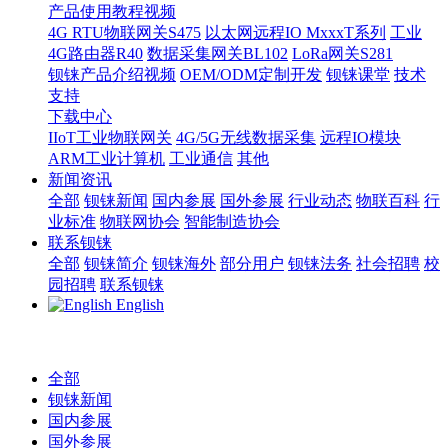
产品使用教程视频
4G RTU物联网关S475
以太网远程IO MxxxT系列
工业
4G路由器R40
数据采集网关BL102
LoRa网关S281
钡铼产品介绍视频
OEM/ODM定制开发
钡铼课堂
技术
支持
下载中心
IIoT工业物联网关
4G/5G无线数据采集
远程IO模块
ARM工业计算机
工业通信
其他
新闻资讯
全部
钡铼新闻
国内参展
国外参展
行业动态
物联百科
行
业标准
物联网协会
智能制造协会
联系钡铼
全部
钡铼简介
钡铼海外
部分用户
钡铼法务
社会招聘
校
园招聘
联系钡铼
English
全部
钡铼新闻
国内参展
国外参展