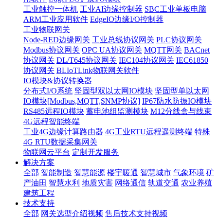
工业触控一体机
工业AI边缘控制器
SBC工业单板电脑
ARM工业应用软件
EdgeIO边缘I/O控制器
工业物联网关
Node-RED边缘网关
工业总线协议网关
PLC协议网关
Modbus协议网关
OPC UA协议网关
MQTT网关
BACnet
协议网关
DL/T645协议网关
IEC104协议网关
IEC61850
协议网关
BLIoTLink物联网关软件
IO模块&协议转换器
分布式I/O系统
坚固型双以太网IO模块
坚固型单以太网
IO模块[Modbus,MQTT,SNMP协议]
IP67防水防振IO模块
RS485远程IO模块
蓄电池组监测模块
M12分线盒与线束
4G远程智能终端
工业4G边缘计算路由器
4G工业RTU远程遥测终端
特殊
4G RTU数据采集网关
物联网云平台
定制开发服务
解决方案
全部
智能制造
智慧能源
楼宇暖通
智慧城市
气象环境
矿
产油田
智慧水利
地质灾害
网络通信
轨道交通
农业养殖
建筑工程
技术支持
全部
网关选型介绍视频
售后技术支持视频