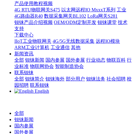
产品使用教程视频
4G RTU物联网关S475
以太网远程IO MxxxT系列
工业
4G路由器R40
数据采集网关BL102
LoRa网关S281
钡铼产品介绍视频
OEM/ODM定制开发
钡铼课堂
技术
支持
下载中心
IIoT工业物联网关
4G/5G无线数据采集
远程IO模块
ARM工业计算机
工业通信
其他
新闻资讯
全部
钡铼新闻
国内参展
国外参展
行业动态
物联百科
行
业标准
物联网协会
智能制造协会
联系钡铼
全部
钡铼简介
钡铼海外
部分用户
钡铼法务
社会招聘
校
园招聘
联系钡铼
English
全部
钡铼新闻
国内参展
国外参展