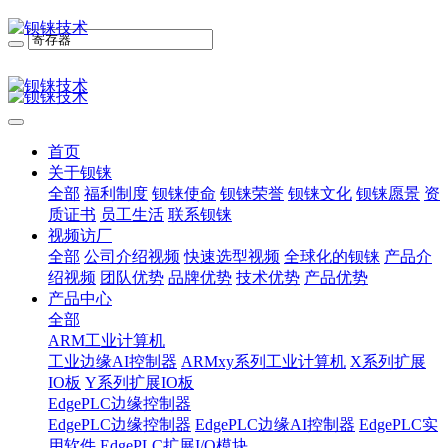
首页
关于钡铼
全部
福利制度
钡铼使命
钡铼荣誉
钡铼文化
钡铼愿景
资
质证书
员工生活
联系钡铼
视频访厂
全部
公司介绍视频
快速选型视频
全球化的钡铼
产品介
绍视频
团队优势
品牌优势
技术优势
产品优势
产品中心
全部
ARM工业计算机
工业边缘AI控制器
ARMxy系列工业计算机
X系列扩展
IO板
Y系列扩展IO板
EdgePLC边缘控制器
EdgePLC边缘控制器
EdgePLC边缘AI控制器
EdgePLC实
用软件
EdgePLC扩展I/O模块