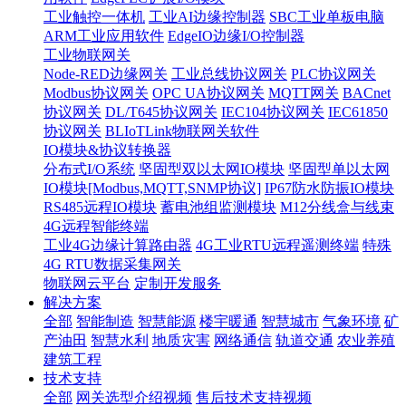
工业触控一体机
工业AI边缘控制器
SBC工业单板电脑
ARM工业应用软件
EdgeIO边缘I/O控制器
工业物联网关
Node-RED边缘网关
工业总线协议网关
PLC协议网关
Modbus协议网关
OPC UA协议网关
MQTT网关
BACnet
协议网关
DL/T645协议网关
IEC104协议网关
IEC61850
协议网关
BLIoTLink物联网关软件
IO模块&协议转换器
分布式I/O系统
坚固型双以太网IO模块
坚固型单以太网
IO模块[Modbus,MQTT,SNMP协议]
IP67防水防振IO模块
RS485远程IO模块
蓄电池组监测模块
M12分线盒与线束
4G远程智能终端
工业4G边缘计算路由器
4G工业RTU远程遥测终端
特殊
4G RTU数据采集网关
物联网云平台
定制开发服务
解决方案
全部
智能制造
智慧能源
楼宇暖通
智慧城市
气象环境
矿
产油田
智慧水利
地质灾害
网络通信
轨道交通
农业养殖
建筑工程
技术支持
全部
网关选型介绍视频
售后技术支持视频