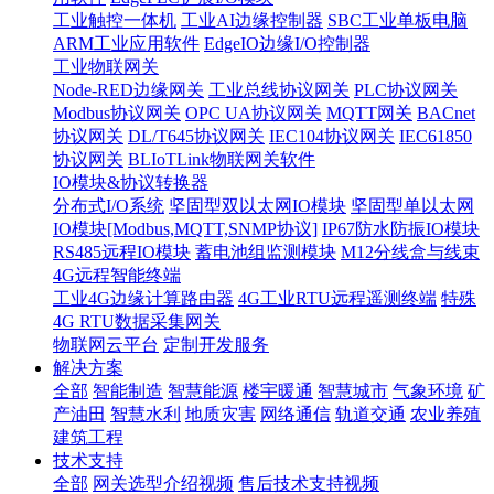
工业触控一体机
工业AI边缘控制器
SBC工业单板电脑
ARM工业应用软件
EdgeIO边缘I/O控制器
工业物联网关
Node-RED边缘网关
工业总线协议网关
PLC协议网关
Modbus协议网关
OPC UA协议网关
MQTT网关
BACnet
协议网关
DL/T645协议网关
IEC104协议网关
IEC61850
协议网关
BLIoTLink物联网关软件
IO模块&协议转换器
分布式I/O系统
坚固型双以太网IO模块
坚固型单以太网
IO模块[Modbus,MQTT,SNMP协议]
IP67防水防振IO模块
RS485远程IO模块
蓄电池组监测模块
M12分线盒与线束
4G远程智能终端
工业4G边缘计算路由器
4G工业RTU远程遥测终端
特殊
4G RTU数据采集网关
物联网云平台
定制开发服务
解决方案
全部
智能制造
智慧能源
楼宇暖通
智慧城市
气象环境
矿
产油田
智慧水利
地质灾害
网络通信
轨道交通
农业养殖
建筑工程
技术支持
全部
网关选型介绍视频
售后技术支持视频