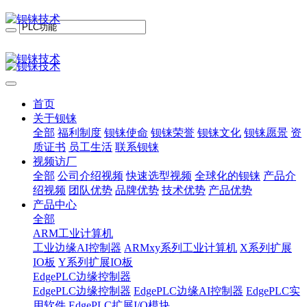
首页
关于钡铼
全部
福利制度
钡铼使命
钡铼荣誉
钡铼文化
钡铼愿景
资
质证书
员工生活
联系钡铼
视频访厂
全部
公司介绍视频
快速选型视频
全球化的钡铼
产品介
绍视频
团队优势
品牌优势
技术优势
产品优势
产品中心
全部
ARM工业计算机
工业边缘AI控制器
ARMxy系列工业计算机
X系列扩展
IO板
Y系列扩展IO板
EdgePLC边缘控制器
EdgePLC边缘控制器
EdgePLC边缘AI控制器
EdgePLC实
用软件
EdgePLC扩展I/O模块