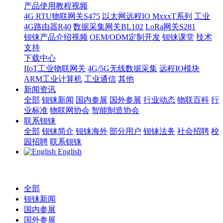
产品使用教程视频
4G RTU物联网关S475
以太网远程IO MxxxT系列
工业
4G路由器R40
数据采集网关BL102
LoRa网关S281
钡铼产品介绍视频
OEM/ODM定制开发
钡铼课堂
技术
支持
下载中心
IIoT工业物联网关
4G/5G无线数据采集
远程IO模块
ARM工业计算机
工业通信
其他
新闻资讯
全部
钡铼新闻
国内参展
国外参展
行业动态
物联百科
行
业标准
物联网协会
智能制造协会
联系钡铼
全部
钡铼简介
钡铼海外
部分用户
钡铼法务
社会招聘
校
园招聘
联系钡铼
English
全部
钡铼新闻
国内参展
国外参展