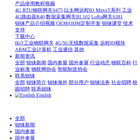
产品使用教程视频
4G RTU物联网关S475
以太网远程IO MxxxT系列
工业
4G路由器R40
数据采集网关BL102
LoRa网关S281
钡铼产品介绍视频
OEM/ODM定制开发
钡铼课堂
技术
支持
下载中心
IIoT工业物联网关
4G/5G无线数据采集
远程IO模块
ARM工业计算机
工业通信
其他
新闻资讯
全部
钡铼新闻
国内参展
国外参展
行业动态
物联百科
行
业标准
物联网协会
智能制造协会
联系钡铼
全部
钡铼简介
钡铼海外
部分用户
钡铼法务
社会招聘
校
园招聘
联系钡铼
English
全部
钡铼新闻
国内参展
国外参展