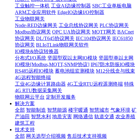
工业触控一体机
工业AI边缘控制器
SBC工业单板电脑
ARM工业应用软件
EdgeIO边缘I/O控制器
工业物联网关
Node-RED边缘网关
工业总线协议网关
PLC协议网关
Modbus协议网关
OPC UA协议网关
MQTT网关
BACnet
协议网关
DL/T645协议网关
IEC104协议网关
IEC61850
协议网关
BLIoTLink物联网关软件
IO模块&协议转换器
分布式I/O系统
坚固型双以太网IO模块
坚固型单以太网
IO模块[Modbus,MQTT,SNMP协议]
IP67防水防振IO模块
RS485远程IO模块
蓄电池组监测模块
M12分线盒与线束
4G远程智能终端
工业4G边缘计算路由器
4G工业RTU远程遥测终端
特殊
4G RTU数据采集网关
物联网云平台
定制开发服务
解决方案
全部
智能制造
智慧能源
楼宇暖通
智慧城市
气象环境
矿
产油田
智慧水利
地质灾害
网络通信
轨道交通
农业养殖
建筑工程
技术支持
全部
网关选型介绍视频
售后技术支持视频