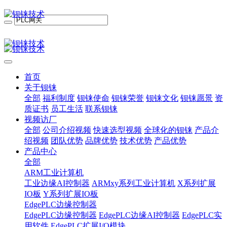
首页
关于钡铼
全部
福利制度
钡铼使命
钡铼荣誉
钡铼文化
钡铼愿景
资
质证书
员工生活
联系钡铼
视频访厂
全部
公司介绍视频
快速选型视频
全球化的钡铼
产品介
绍视频
团队优势
品牌优势
技术优势
产品优势
产品中心
全部
ARM工业计算机
工业边缘AI控制器
ARMxy系列工业计算机
X系列扩展
IO板
Y系列扩展IO板
EdgePLC边缘控制器
EdgePLC边缘控制器
EdgePLC边缘AI控制器
EdgePLC实
用软件
EdgePLC扩展I/O模块