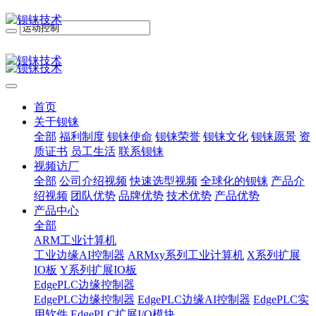
首页
关于钡铼
全部
福利制度
钡铼使命
钡铼荣誉
钡铼文化
钡铼愿景
资
质证书
员工生活
联系钡铼
视频访厂
全部
公司介绍视频
快速选型视频
全球化的钡铼
产品介
绍视频
团队优势
品牌优势
技术优势
产品优势
产品中心
全部
ARM工业计算机
工业边缘AI控制器
ARMxy系列工业计算机
X系列扩展
IO板
Y系列扩展IO板
EdgePLC边缘控制器
EdgePLC边缘控制器
EdgePLC边缘AI控制器
EdgePLC实
用软件
EdgePLC扩展I/O模块