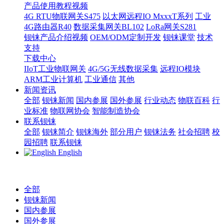
产品使用教程视频
4G RTU物联网关S475
以太网远程IO MxxxT系列
工业
4G路由器R40
数据采集网关BL102
LoRa网关S281
钡铼产品介绍视频
OEM/ODM定制开发
钡铼课堂
技术
支持
下载中心
IIoT工业物联网关
4G/5G无线数据采集
远程IO模块
ARM工业计算机
工业通信
其他
新闻资讯
全部
钡铼新闻
国内参展
国外参展
行业动态
物联百科
行
业标准
物联网协会
智能制造协会
联系钡铼
全部
钡铼简介
钡铼海外
部分用户
钡铼法务
社会招聘
校
园招聘
联系钡铼
English
全部
钡铼新闻
国内参展
国外参展