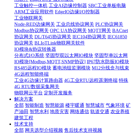
工业触控一体机
工业AI边缘控制器
SBC工业单板电脑
ARM工业应用软件
EdgeIO边缘I/O控制器
工业物联网关
Node-RED边缘网关
工业总线协议网关
PLC协议网关
Modbus协议网关
OPC UA协议网关
MQTT网关
BACnet
协议网关
DL/T645协议网关
IEC104协议网关
IEC61850
协议网关
BLIoTLink物联网关软件
IO模块&协议转换器
分布式I/O系统
坚固型双以太网IO模块
坚固型单以太网
IO模块[Modbus,MQTT,SNMP协议]
IP67防水防振IO模块
RS485远程IO模块
蓄电池组监测模块
M12分线盒与线束
4G远程智能终端
工业4G边缘计算路由器
4G工业RTU远程遥测终端
特殊
4G RTU数据采集网关
物联网云平台
定制开发服务
解决方案
全部
智能制造
智慧能源
楼宇暖通
智慧城市
气象环境
矿
产油田
智慧水利
地质灾害
网络通信
轨道交通
农业养殖
建筑工程
技术支持
全部
网关选型介绍视频
售后技术支持视频