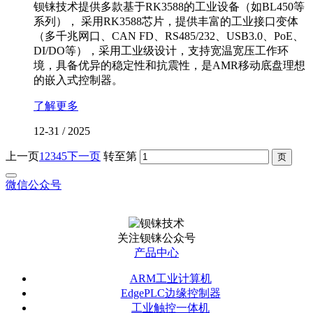
钡铼技术提供多款基于RK3588的工业设备（如BL450等
系列）， 采用RK3588芯片，提供丰富的工业接口变体
（多千兆网口、CAN FD、RS485/232、USB3.0、PoE、
DI/DO等），采用工业级设计，支持宽温宽压工作环
境，具备优异的稳定性和抗震性，是AMR移动底盘理想
的嵌入式控制器。
了解更多
12-31
/
2025
上一页
1
2
3
4
5
下一页
转至第
微信公众号
关注钡铼公众号
产品中心
ARM工业计算机
EdgePLC边缘控制器
工业触控一体机