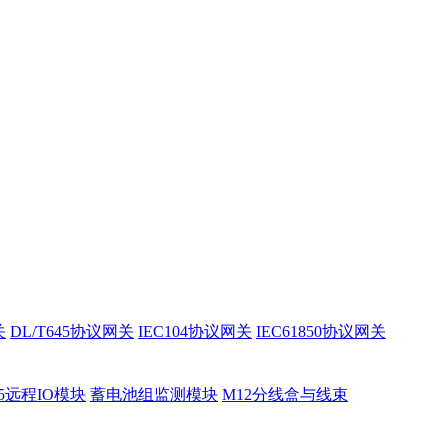
关
DL/T645协议网关
IEC104协议网关
IEC61850协议网关
85远程IO模块
蓄电池组监测模块
M12分线盒与线束