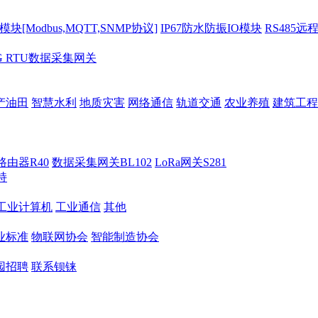
[Modbus,MQTT,SNMP协议]
IP67防水防振IO模块
RS485远
G RTU数据采集网关
产油田
智慧水利
地质灾害
网络通信
轨道交通
农业养殖
建筑工程
路由器R40
数据采集网关BL102
LoRa网关S281
持
M工业计算机
工业通信
其他
业标准
物联网协会
智能制造协会
园招聘
联系钡铼