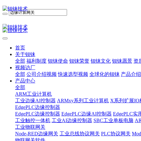
首页
关于钡铼
全部
福利制度
钡铼使命
钡铼荣誉
钡铼文化
钡铼愿景
资
视频访厂
全部
公司介绍视频
快速选型视频
全球化的钡铼
产品介绍
产品中心
全部
ARM工业计算机
工业边缘AI控制器
ARMxy系列工业计算机
X系列扩展IO
EdgePLC边缘控制器
EdgePLC边缘控制器
EdgePLC边缘AI控制器
EdgePLC
工业触控一体机
工业AI边缘控制器
SBC工业单板电脑
A
工业物联网关
Node-RED边缘网关
工业总线协议网关
PLC协议网关
Mo
物联网关软件