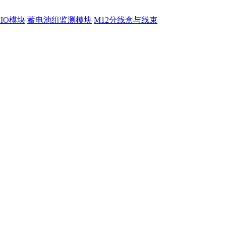
程IO模块
蓄电池组监测模块
M12分线盒与线束