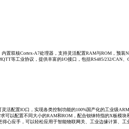
关，内置双核Cortex-A7处理器，支持灵活配置RAM与ROM，预装
MQTT等工业协议，提供丰富的I/O接口，包括RS485/232/CA
 BL335是一款可灵活配置IO口，实现各类控制功能的100%国产化的
同需求可以配置不同大小的RAM和ROM，配合钡铼特指的X板
更得心应手，可以轻松应用于智能物联网关、工业边缘计算、工