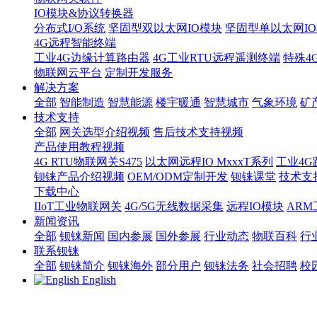
IO模块&协议转换器
分布式I/O系统
坚固型双以太网IO模块
坚固型单以太网IO模块
4G远程智能终端
工业4G边缘计算路由器
4G工业RTU远程遥测终端
特殊4
物联网云平台
定制开发服务
解决方案
全部
智能制造
智慧能源
楼宇暖通
智慧城市
气象环境
矿
技术支持
全部
网关选型介绍视频
售后技术支持视频
产品使用教程视频
4G RTU物联网关S475
以太网远程IO MxxxT系列
工业4G
钡铼产品介绍视频
OEM/ODM定制开发
钡铼课堂
技术支
下载中心
IIoT工业物联网关
4G/5G无线数据采集
远程IO模块
AR
新闻资讯
全部
钡铼新闻
国内参展
国外参展
行业动态
物联百科
行
联系钡铼
全部
钡铼简介
钡铼海外
部分用户
钡铼法务
社会招聘
校
English