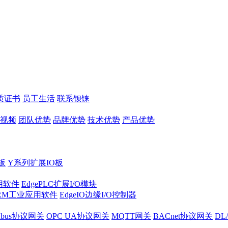
质证书
员工生活
联系钡铼
视频
团队优势
品牌优势
技术优势
产品优势
板
Y系列扩展IO板
实用软件
EdgePLC扩展I/O模块
RM工业应用软件
EdgeIO边缘I/O控制器
dbus协议网关
OPC UA协议网关
MQTT网关
BACnet协议网关
DL