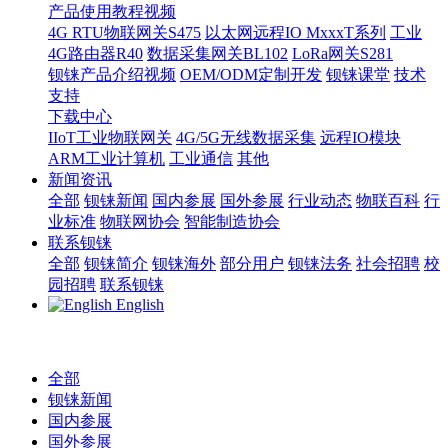
产品使用教程视频
4G RTU物联网关S475
以太网远程IO MxxxT系列
工业
4G路由器R40
数据采集网关BL102
LoRa网关S281
钡铼产品介绍视频
OEM/ODM定制开发
钡铼课堂
技术
支持
下载中心
IIoT工业物联网关
4G/5G无线数据采集
远程IO模块
ARM工业计算机
工业通信
其他
新闻资讯
全部
钡铼新闻
国内参展
国外参展
行业动态
物联百科
行
业标准
物联网协会
智能制造协会
联系钡铼
全部
钡铼简介
钡铼海外
部分用户
钡铼法务
社会招聘
校
园招聘
联系钡铼
English
全部
钡铼新闻
国内参展
国外参展