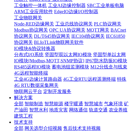
工业触控一体机
工业AI边缘控制器
SBC工业单板电脑
ARM工业应用软件
EdgeIO边缘I/O控制器
工业物联网关
Node-RED边缘网关
工业总线协议网关
PLC协议网关
Modbus协议网关
OPC UA协议网关
MQTT网关
BACnet
协议网关
DL/T645协议网关
IEC104协议网关
IEC61850
协议网关
BLIoTLink物联网关软件
IO模块&协议转换器
分布式I/O系统
坚固型双以太网IO模块
坚固型单以太网
IO模块[Modbus,MQTT,SNMP协议]
IP67防水防振IO模块
RS485远程IO模块
蓄电池组监测模块
M12分线盒与线束
4G远程智能终端
工业4G边缘计算路由器
4G工业RTU远程遥测终端
特殊
4G RTU数据采集网关
物联网云平台
定制开发服务
解决方案
全部
智能制造
智慧能源
楼宇暖通
智慧城市
气象环境
矿
产油田
智慧水利
地质灾害
网络通信
轨道交通
农业养殖
建筑工程
技术支持
全部
网关选型介绍视频
售后技术支持视频