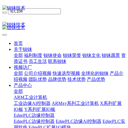
首页
关于钡铼
全部
福利制度
钡铼使命
钡铼荣誉
钡铼文化
钡铼愿景
资
质证书
员工生活
联系钡铼
视频访厂
全部
公司介绍视频
快速选型视频
全球化的钡铼
产品介
绍视频
团队优势
品牌优势
技术优势
产品优势
产品中心
全部
ARM工业计算机
工业边缘AI控制器
ARMxy系列工业计算机
X系列扩展
IO板
Y系列扩展IO板
EdgePLC边缘控制器
EdgePLC边缘控制器
EdgePLC边缘AI控制器
EdgePLC实
用软件
EdgePLC扩展I/O模块