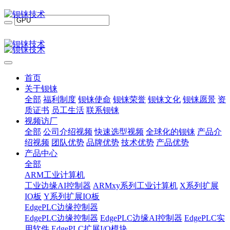
首页
关于钡铼
全部
福利制度
钡铼使命
钡铼荣誉
钡铼文化
钡铼愿景
资
质证书
员工生活
联系钡铼
视频访厂
全部
公司介绍视频
快速选型视频
全球化的钡铼
产品介
绍视频
团队优势
品牌优势
技术优势
产品优势
产品中心
全部
ARM工业计算机
工业边缘AI控制器
ARMxy系列工业计算机
X系列扩展
IO板
Y系列扩展IO板
EdgePLC边缘控制器
EdgePLC边缘控制器
EdgePLC边缘AI控制器
EdgePLC实
用软件
EdgePLC扩展I/O模块