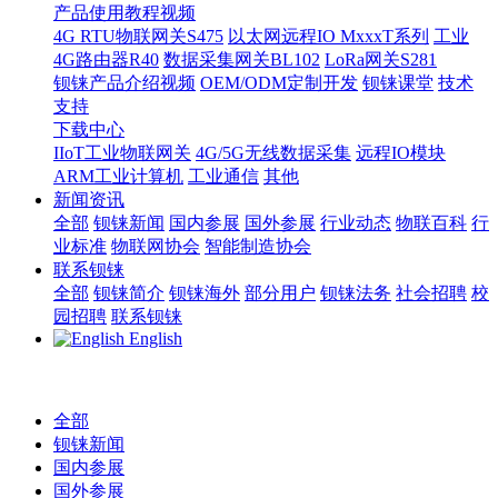
产品使用教程视频
4G RTU物联网关S475
以太网远程IO MxxxT系列
工业
4G路由器R40
数据采集网关BL102
LoRa网关S281
钡铼产品介绍视频
OEM/ODM定制开发
钡铼课堂
技术
支持
下载中心
IIoT工业物联网关
4G/5G无线数据采集
远程IO模块
ARM工业计算机
工业通信
其他
新闻资讯
全部
钡铼新闻
国内参展
国外参展
行业动态
物联百科
行
业标准
物联网协会
智能制造协会
联系钡铼
全部
钡铼简介
钡铼海外
部分用户
钡铼法务
社会招聘
校
园招聘
联系钡铼
English
全部
钡铼新闻
国内参展
国外参展