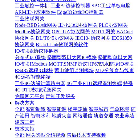
工业触控一体机
工业AI边缘控制器
SBC工业单板电脑
ARM工业应用软件
EdgeIO边缘I/O控制器
工业物联网关
Node-RED边缘网关
工业总线协议网关
PLC协议网关
Modbus协议网关
OPC UA协议网关
MQTT网关
BACnet
协议网关
DL/T645协议网关
IEC104协议网关
IEC61850
协议网关
BLIoTLink物联网关软件
IO模块&协议转换器
分布式I/O系统
坚固型双以太网IO模块
坚固型单以太网
IO模块[Modbus,MQTT,SNMP协议]
IP67防水防振IO模块
RS485远程IO模块
蓄电池组监测模块
M12分线盒与线束
4G远程智能终端
工业4G边缘计算路由器
4G工业RTU远程遥测终端
特殊
4G RTU数据采集网关
物联网云平台
定制开发服务
解决方案
全部
智能制造
智慧能源
楼宇暖通
智慧城市
气象环境
矿
产油田
智慧水利
地质灾害
网络通信
轨道交通
农业养殖
建筑工程
技术支持
全部
网关选型介绍视频
售后技术支持视频