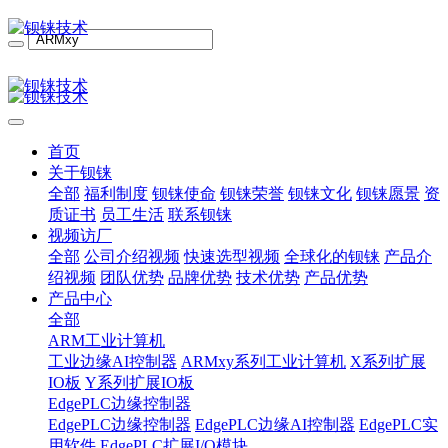
首页
关于钡铼
全部
福利制度
钡铼使命
钡铼荣誉
钡铼文化
钡铼愿景
资
质证书
员工生活
联系钡铼
视频访厂
全部
公司介绍视频
快速选型视频
全球化的钡铼
产品介
绍视频
团队优势
品牌优势
技术优势
产品优势
产品中心
全部
ARM工业计算机
工业边缘AI控制器
ARMxy系列工业计算机
X系列扩展
IO板
Y系列扩展IO板
EdgePLC边缘控制器
EdgePLC边缘控制器
EdgePLC边缘AI控制器
EdgePLC实
用软件
EdgePLC扩展I/O模块