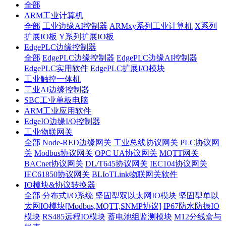
全部
ARM工业计算机
全部
工业边缘AI控制器
ARMxy系列工业计算机
X系列
扩展IO板
Y系列扩展IO板
EdgePLC边缘控制器
全部
EdgePLC边缘控制器
EdgePLC边缘AI控制器
EdgePLC实用软件
EdgePLC扩展I/O模块
工业触控一体机
工业AI边缘控制器
SBC工业单板电脑
ARM工业应用软件
EdgeIO边缘I/O控制器
工业物联网关
全部
Node-RED边缘网关
工业总线协议网关
PLC协议网
关
Modbus协议网关
OPC UA协议网关
MQTT网关
BACnet协议网关
DL/T645协议网关
IEC104协议网关
IEC61850协议网关
BLIoTLink物联网关软件
IO模块&协议转换器
全部
分布式I/O系统
坚固型双以太网IO模块
坚固型单以
太网IO模块[Modbus,MQTT,SNMP协议]
IP67防水防振IO
模块
RS485远程IO模块
蓄电池组监测模块
M12分线盒与