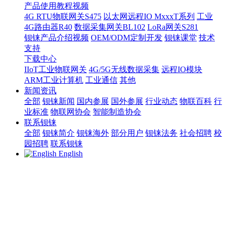
产品使用教程视频
4G RTU物联网关S475
以太网远程IO MxxxT系列
工业
4G路由器R40
数据采集网关BL102
LoRa网关S281
钡铼产品介绍视频
OEM/ODM定制开发
钡铼课堂
技术
支持
下载中心
IIoT工业物联网关
4G/5G无线数据采集
远程IO模块
ARM工业计算机
工业通信
其他
新闻资讯
全部
钡铼新闻
国内参展
国外参展
行业动态
物联百科
行
业标准
物联网协会
智能制造协会
联系钡铼
全部
钡铼简介
钡铼海外
部分用户
钡铼法务
社会招聘
校
园招聘
联系钡铼
English