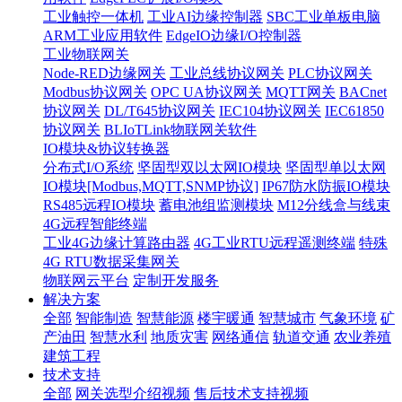
工业触控一体机
工业AI边缘控制器
SBC工业单板电脑
ARM工业应用软件
EdgeIO边缘I/O控制器
工业物联网关
Node-RED边缘网关
工业总线协议网关
PLC协议网关
Modbus协议网关
OPC UA协议网关
MQTT网关
BACnet
协议网关
DL/T645协议网关
IEC104协议网关
IEC61850
协议网关
BLIoTLink物联网关软件
IO模块&协议转换器
分布式I/O系统
坚固型双以太网IO模块
坚固型单以太网
IO模块[Modbus,MQTT,SNMP协议]
IP67防水防振IO模块
RS485远程IO模块
蓄电池组监测模块
M12分线盒与线束
4G远程智能终端
工业4G边缘计算路由器
4G工业RTU远程遥测终端
特殊
4G RTU数据采集网关
物联网云平台
定制开发服务
解决方案
全部
智能制造
智慧能源
楼宇暖通
智慧城市
气象环境
矿
产油田
智慧水利
地质灾害
网络通信
轨道交通
农业养殖
建筑工程
技术支持
全部
网关选型介绍视频
售后技术支持视频